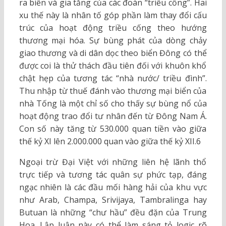
ra biển và gia tăng của các đoàn “triều cống”. Hai
xu thế này là nhân tố góp phần làm thay đổi cấu
trúc của hoạt động triều cống theo hướng
thương mại hóa. Sự bùng phát của dòng chảy
giao thương và di dân dọc theo biển Đông có thể
được coi là thử thách đầu tiên đối với khuôn khổ
chật hẹp của tương tác “nhà nước/ triều đình”.
Thu nhập từ thuế đánh vào thương mại biển của
nhà Tống là một chỉ số cho thấy sự bùng nổ của
hoạt động trao đổi tư nhân đến từ Đông Nam Á.
Con số này tăng từ 530.000 quan tiền vào giữa
thế kỷ XI lên 2.000.000 quan vào giữa thế kỷ XII.6
Ngoại trừ Đại Việt với những liên hệ lãnh thổ
trực tiếp và tương tác quân sự phức tạp, đáng
ngạc nhiên là các đầu mối hàng hải của khu vực
như Arab, Champa, Srivijaya, Tambralinga hay
Butuan là những “chư hầu” đều đặn của Trung
Hoa. Lập luận này có thể làm sáng tỏ logic rõ