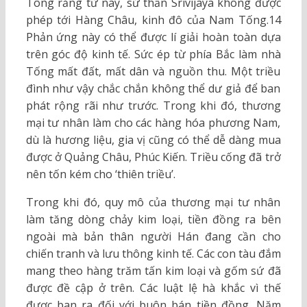
Tông rằng từ nay, sứ thần Srivijaya không được
phép tới Hàng Châu, kinh đô của Nam Tống.14
Phản ứng này có thể được lí giải hoàn toàn dựa
trên góc độ kinh tế. Sức ép từ phía Bắc làm nhà
Tống mất đất, mất dân và nguồn thu. Một triều
đình như vậy chắc chắn không thể dư giả để ban
phát rộng rãi như trước. Trong khi đó, thương
mại tư nhân làm cho các hàng hóa phương Nam,
dù là hương liệu, gia vị cũng có thể dễ dàng mua
được ở Quảng Châu, Phúc Kiến. Triều cống đã trở
nên tốn kém cho ‘thiên triều’.
Trong khi đó, quy mô của thương mại tư nhân
làm tăng dòng chảy kim loại, tiền đồng ra bên
ngoài mà bản thân người Hán đang cần cho
chiến tranh và lưu thông kinh tế. Các con tàu đắm
mang theo hàng trăm tấn kim loại và gốm sứ đã
được đề cập ở trên. Các luật lệ hà khắc vì thế
được ban ra đối với buôn bán tiền đồng. Năm