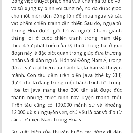
Bằng việc thuyết phục nhà vua Champa từ bỏ voi
và sử dụng kỵ binh với cung nỏ, họ đã được giao
cho một món tiền đồng lớn để mua ngựa và các
vật phẩm chiến tranh cần thiết. Sau đó, ngựa từ
Trung Hoa được gửi tới và người Cham giành
thắng lợi ở cuộc chiến tranh trong năm tiếp
theo.4 Sự phát triển của kỹ thuật hàng hải ở giai
đoạn này là đặc biệt quan trọng giúp đưa thương
nhân và di dân người Hán tới Đông Nam Á, trong
đó có sự xuất hiện của bánh lái, la bàn và thuyền
mành. Con tàu đắm trên biển Java (thế kỷ XIII)
được cho là đang trong cuộc hành trình từ Trung
Hoa tới Java mang theo 200 tấn sắt được đúc
thành những chiếc bình hay luyện thành thỏi.
Trên tàu cũng có 100.000 mảnh sứ và khoảng
12.000 đồ sứ nguyên vẹn, chủ yếu là bát và đĩa từ
các lò ở miền Nam Trung Hoa.5
Sự xuất hiện của thuyền buôn các dòng di dân