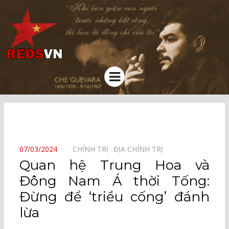
Kênh chia sẻ tri thức cộng đồng
Menu
⠀
POSTED
07/03/2024
CHÍNH TRỊ⠀
ĐỊA CHÍNH TRỊ⠀
ON
Quan hệ Trung Hoa và
Đông Nam Á thời Tống:
Đừng để ‘triều cống’ đánh
lừa