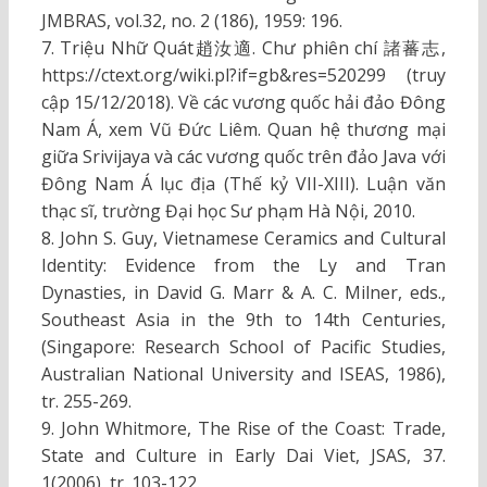
JMBRAS, vol.32, no. 2 (186), 1959: 196.
7. Triệu Nhữ Quát趙汝適. Chư phiên chí 諸蕃志,
https://ctext.org/wiki.pl?if=gb&res=520299 (truy
cập 15/12/2018). Về các vương quốc hải đảo Đông
Nam Á, xem Vũ Đức Liêm. Quan hệ thương mại
giữa Srivijaya và các vương quốc trên đảo Java với
Đông Nam Á lục địa (Thế kỷ VII-XIII). Luận văn
thạc sĩ, trường Đại học Sư phạm Hà Nội, 2010.
8. John S. Guy, Vietnamese Ceramics and Cultural
Identity: Evidence from the Ly and Tran
Dynasties, in David G. Marr & A. C. Milner, eds.,
Southeast Asia in the 9th to 14th Centuries,
(Singapore: Research School of Pacific Studies,
Australian National University and ISEAS, 1986),
tr. 255-269.
9. John Whitmore, The Rise of the Coast: Trade,
State and Culture in Early Dai Viet, JSAS, 37.
1(2006), tr. 103-122.