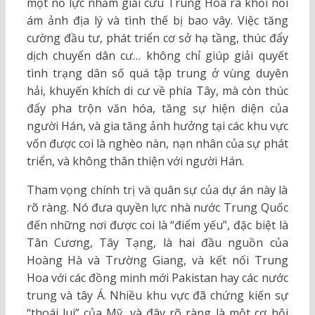
một nỗ lực nhằm giải cứu Trung Hoa ra khỏi nỗi
ám ảnh địa lý và tình thế bị bao vây. Việc tăng
cường đầu tư, phát triển cơ sở hạ tầng, thúc đẩy
dịch chuyển dân cư… không chỉ giúp giải quyết
tình trạng dân số quá tập trung ở vùng duyên
hải, khuyến khích di cư về phía Tây, mà còn thúc
đẩy pha trộn văn hóa, tăng sự hiện diện của
người Hán, và gia tăng ảnh hưởng tại các khu vực
vốn được coi là nghèo nàn, nạn nhân của sự phát
triển, và không thân thiện với người Hán.
Tham vọng chính trị và quân sự của dự án này là
rõ ràng. Nó đưa quyền lực nhà nước Trung Quốc
đến những nơi được coi là “điểm yếu”, đặc biệt là
Tân Cương, Tây Tạng, là hai đầu nguồn của
Hoàng Hà và Trường Giang, và kết nối Trung
Hoa với các đồng minh mới Pakistan hay các nước
trung và tây Á. Nhiều khu vực đã chứng kiến sự
“thoái lui” của Mỹ, và đây rõ ràng là một cơ hội