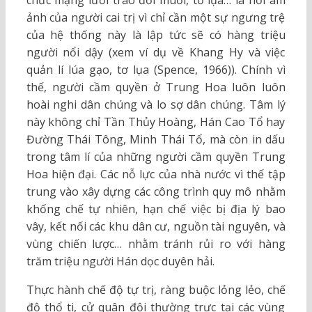
chức mạng lưới trao đổi muối, tơ lụa… là nỗi ám
ảnh của người cai trị vì chỉ cần một sự ngưng trệ
của hệ thống này là lập tức sẽ có hàng triệu
người nổi dậy (xem ví dụ về Khang Hy và việc
quản lí lúa gạo, tơ lụa (Spence, 1966)). Chính vì
thế, người cầm quyền ở Trung Hoa luôn luôn
hoài nghi dân chúng và lo sợ dân chúng. Tâm lý
này không chỉ Tần Thủy Hoàng, Hán Cao Tổ hay
Đường Thái Tông, Minh Thái Tổ, mà còn in dấu
trong tâm lí của những người cầm quyền Trung
Hoa hiện đại. Các nỗ lực của nhà nước vì thế tập
trung vào xây dựng các công trình quy mô nhằm
khống chế tự nhiên, hạn chế việc bị địa lý bao
vây, kết nối các khu dân cư, nguồn tài nguyên, và
vùng chiến lược… nhằm tránh rủi ro với hàng
trăm triệu người Hán dọc duyên hải.
Thực hành chế độ tự trị, ràng buộc lỏng lẻo, chế
độ thổ ti, cử quân đội thường trực tại các vùng