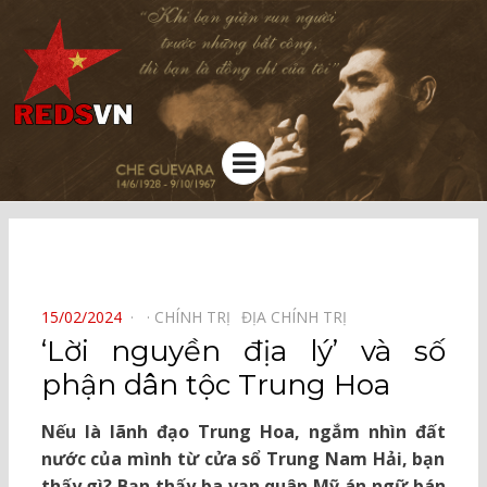
Kênh chia sẻ tri thức cộng đồng
Menu
⠀
POSTED
15/02/2024
CHÍNH TRỊ⠀
ĐỊA CHÍNH TRỊ⠀
ON
‘Lời nguyền địa lý’ và số
phận dân tộc Trung Hoa
Nếu là lãnh đạo Trung Hoa, ngắm nhìn đất
nước của mình từ cửa sổ Trung Nam Hải, bạn
thấy gì? Bạn thấy ba vạn quân Mỹ án ngữ bán