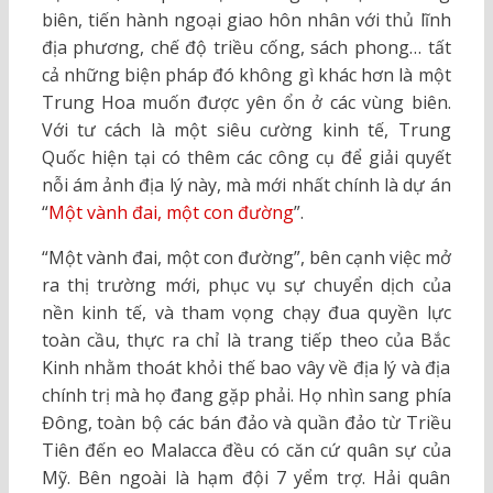
biên, tiến hành ngoại giao hôn nhân với thủ lĩnh
địa phương, chế độ triều cống, sách phong… tất
cả những biện pháp đó không gì khác hơn là một
Trung Hoa muốn được yên ổn ở các vùng biên.
Với tư cách là một siêu cường kinh tế, Trung
Quốc hiện tại có thêm các công cụ để giải quyết
nỗi ám ảnh địa lý này, mà mới nhất chính là dự án
“
Một vành đai, một con đường
”.
“Một vành đai, một con đường”, bên cạnh việc mở
ra thị trường mới, phục vụ sự chuyển dịch của
nền kinh tế, và tham vọng chạy đua quyền lực
toàn cầu, thực ra chỉ là trang tiếp theo của Bắc
Kinh nhằm thoát khỏi thế bao vây về địa lý và địa
chính trị mà họ đang gặp phải. Họ nhìn sang phía
Đông, toàn bộ các bán đảo và quần đảo từ Triều
Tiên đến eo Malacca đều có căn cứ quân sự của
Mỹ. Bên ngoài là hạm đội 7 yểm trợ. Hải quân