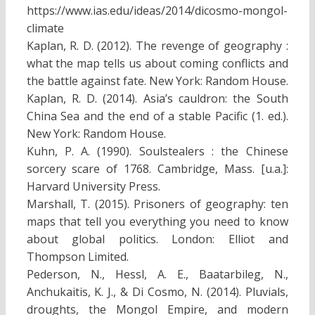
https://www.ias.edu/ideas/2014/dicosmo-mongol-
climate
Kaplan, R. D. (2012). The revenge of geography :
what the map tells us about coming conflicts and
the battle against fate. New York: Random House.
Kaplan, R. D. (2014). Asia’s cauldron: the South
China Sea and the end of a stable Pacific (1. ed.).
New York: Random House.
Kuhn, P. A. (1990). Soulstealers : the Chinese
sorcery scare of 1768. Cambridge, Mass. [u.a.]:
Harvard University Press.
Marshall, T. (2015). Prisoners of geography: ten
maps that tell you everything you need to know
about global politics. London: Elliot and
Thompson Limited.
Pederson, N., Hessl, A. E., Baatarbileg, N.,
Anchukaitis, K. J., & Di Cosmo, N. (2014). Pluvials,
droughts, the Mongol Empire, and modern