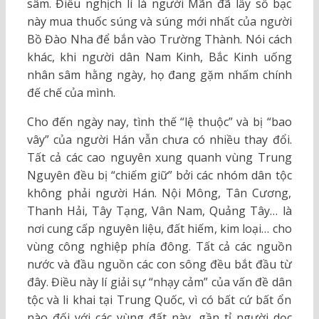
sâm. Điều nghịch lí là người Mãn đã lấy số bạc
này mua thuốc súng và súng mới nhất của người
Bồ Đào Nha để bắn vào Trường Thành. Nói cách
khác, khi người dân Nam Kinh, Bắc Kinh uống
nhân sâm hằng ngày, họ đang gặm nhấm chính
đế chế của mình.
Cho đến ngày nay, tình thế “lệ thuộc” và bị “bao
vây” của người Hán vẫn chưa có nhiều thay đổi.
Tất cả các cao nguyên xung quanh vùng Trung
Nguyên đều bị “chiếm giữ” bởi các nhóm dân tộc
không phải người Hán. Nội Mông, Tân Cương,
Thanh Hải, Tây Tạng, Vân Nam, Quảng Tây… là
nơi cung cấp nguyên liệu, đất hiếm, kim loại… cho
vùng công nghiệp phía đông. Tất cả các nguồn
nước và đầu nguồn các con sông đều bắt đầu từ
đây. Điều này lí giải sự “nhạy cảm” của vấn đề dân
tộc và li khai tại Trung Quốc, vì có bất cứ bất ổn
nào đối với các vùng đất này, gần tỉ người dọc