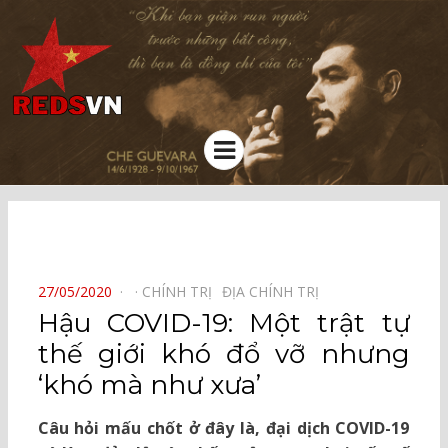
Kênh chia sẻ tri thức cộng đồng
Menu
⠀
POSTED
27/05/2020
CHÍNH TRỊ⠀
ĐỊA CHÍNH TRỊ⠀
ON
Hậu COVID-19: Một trật tự
thế giới khó đổ vỡ nhưng
‘khó mà như xưa’
Câu hỏi mấu chốt ở đây là, đại dịch COVID-19