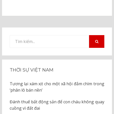
Tìm
kiếm
TÌM
KIẾM
cho:
THỜI SỰ VIỆT NAM
Tương lại xám xịt cho một xã hội đắm chìm trong
‘phân lô bán nền’
Đánh thuế bất động sản để con cháu không quay
cuồng vì đất đai