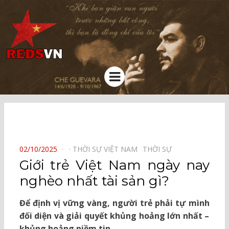
Kênh chia sẻ tri thức cộng đồng
Menu
⠀
POSTED
02/10/2025
THỜI SỰ VIỆT NAM⠀
THỜI SỰ⠀
ON
Giới trẻ Việt Nam ngày nay
nghèo nhất tài sản gì?
Để định vị vững vàng, người trẻ phải tự mình
đối diện và giải quyết khủng hoảng lớn nhất –
khủng hoảng niềm tin.