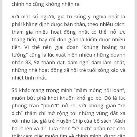
chính họ cũng không nhận ra.
Với một số người, giá trị sống ý nghĩa nhất là
phải khẳng định được bản thân, theo nhiều cách:
tham gia nhiều hoạt động nhất có thể, nỗ lực
thăng tiến, hay chỉ đơn giản là kiếm được nhiều
tiền. Vì thế nên giai đoạn “khủng hoảng tư
tưởng” cũng là lúc xuất hiện nhiều những doanh
nhân 8X, 9X thành đạt, dám nghĩ dám làm nhất,
những nhà hoạt động xã hội trẻ tuổi xông xáo và
nhiệt tình nhất.
Số khác mang trong mình “mầm mống nổi loạn”,
muốn bứt phá khỏi khuôn khổ gò bó. Đó là lúc
phong trào “phượt” nở rộ, với không gian “xê
dịch” thậm chí mở rộng tới những vùng đất xa
xôi, như tác giả trẻ Huyền Chip của bộ sách “Xách
ba-lô lên và đi”. Lựa chọn “xê dịch” phần nào cho
thấy cảm giác muốn tìm về chính mình, được cân