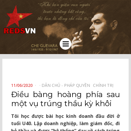
Kênh chia sẻ tri thức cộng đồng
Menu
⠀
POSTED
11/06/2020
DÂN CHỦ - PHÁP QUYỀN⠀
CHÍNH TRỊ⠀
ON
Điều bàng hoàng phía sau
một vụ trúng thầu kỳ khôi
Tôi học được bài học kinh doanh đầu đời ở
tuổi U40. Lập doanh nghiệp, làm giám đốc, đi
bỏ thầu và được “hệ thống” dạy về cách trúng