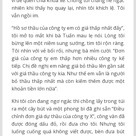
vì để quên chìa khóa xe. Chồng tôi chẳng hề ngạc
nhiên khi thấy họ quay lại, nhìn tôi khích lệ. Tôi
vẫn ngồi im.
“Hồ sơ thầu của công ty em có giá thấp nhất đấy”,
tôi mở to mắt khi bà Tuấn mau lẹ nói. Lòng tôi
bừng lên một niềm sung sướng, tim tôi rộn ràng.
Tôi nhìn với vẻ bối rối, nhưng bà mỉm cười. “Đơn
giá của công ty em thấp hơn nhiều công ty kế
tiếp. Chị đề nghị em nâng giá bỏ thầu lên gần sát
với giá thầu công ty kia. Như thế em vẫn là người
bỏ thầu thấp nhất mà còn kiếm thêm được một
khoản tiền lớn nữa”.
Khi tôi còn đang ngơ ngác thì chồng lấy trong túi
ra một cây bút và một phong bì đã ghi sẵn “Điều
chỉnh đơn giá dự thầu của công ty X”, công văn đã
được đóng dấu đỏ, rồi đưa cho tôi. Nhưng tôi
luống cuống quá không viết được, bèn đưa bút