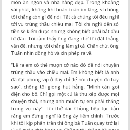
món ăn ngon và nhà hàng đẹp. Trong khoảng
vài phút, không khí hoàn toàn im lặng, vì chúng
tôi chẳng còn gì để nói. Tất cả chúng tôi đều nghĩ
tới vụ trúng thầu chiều mai. Tôi chỉ nghĩ đến số
tiền sẽ kiếm được nhưng không biết phải bắt đầu
từ đâu. Tôi cảm thấy ông đang chờ tôi đặt thẳng
vấn đề, nhưng tôi chẳng làm gì cả. Chần chừ, ông
Tuấn nhìn đồng hồ và xin phép ra về.
“Lẽ ra em có thể mượn cớ nào đó để nói chuyện
trúng thầu vào chiều mai. Em không biết là anh
đã đặt phòng vip ở đây chỉ để nói chuyện đó hay
sao”, chồng tôi giọng hụt hẫng, “Mình cần gọi
điện cho bố. Chỉ gọi một cú là thu xếp được mọi
chuyện thôi, nhưng anh muốn tự em phải thắng
trong vụ này”. Tôi thở dài. Chồng tiếp tục bảo
rằng em đừng nghĩ là ông ấy liêm chính. Trước
khi tôi kịp phân trần thì ông bà Tuấn quay trở lại