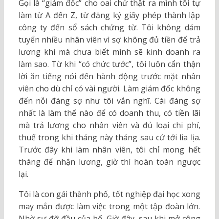
Gọi là “giám đốc” cho oai chứ thật ra mình tôi tự
làm từ A đến Z, từ đăng ký giấy phép thành lập
công ty đến sổ sách chứng từ. Tôi không dám
tuyển nhiều nhân viên vì sợ không đủ tiền để trả
lương khi mà chưa biết mình sẽ kinh doanh ra
làm sao. Từ khi “có chức tước”, tôi luôn cẩn thận
lời ăn tiếng nói đến hành động trước mặt nhân
viên cho dù chỉ có vài người. Làm giám đốc không
đến nỗi đáng sợ như tôi vẫn nghĩ. Cái đáng sợ
nhất là làm thế nào để có doanh thu, có tiền lãi
mà trả lương cho nhân viên và đủ loại chi phí,
thuế trong khi tháng này tháng sau cứ tới lia lịa.
Trước đây khi làm nhân viên, tôi chỉ mong hết
tháng để nhận lương, giờ thì hoàn toàn ngược
lại.
Tôi là con gái thành phố, tốt nghiệp đại học xong
may mắn được làm việc trong một tập đoàn lớn.
Nhờ sự đỡ đầu của bố. Giờ đây, sau khi mở công