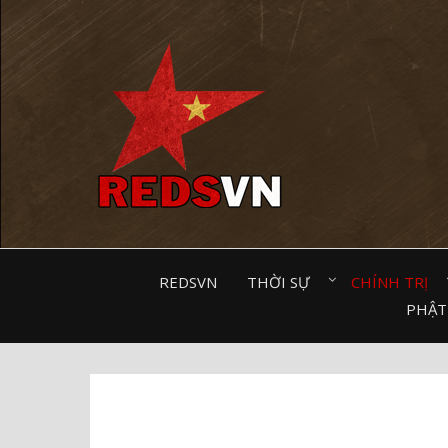
Kênh chia sẻ tri thức cộng đồng
REDSVN
THỜI SỰ⠀
CHÍNH TRỊ⠀
PHẬT