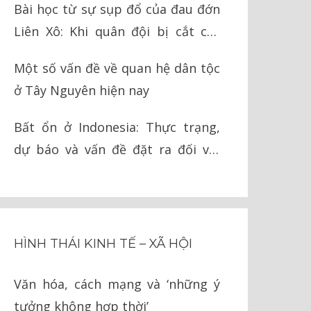
Bài học từ sự sụp đổ của đau đớn
Liên Xô: Khi quân đội bị cắt cụt
chân tay
Một số vấn đề về quan hệ dân tộc
ở Tây Nguyên hiện nay
Bất ổn ở Indonesia: Thực trạng,
dự báo và vấn đề đặt ra đối với
Việt Nam
HÌNH THÁI KINH TẾ – XÃ HỘI
Văn hóa, cách mạng và ‘những ý
tưởng không hợp thời’