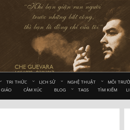
TRI THỨC⠀
LỊCH SỬ⠀
NGHỆ THUẬT⠀
MÔI TRƯ
 GIÁO⠀
CẢM XÚC⠀
BLOG⠀
TAGS
TÌM KIẾM
L