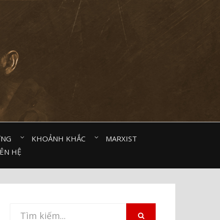
ỜNG⠀
KHOẢNH KHẮC⠀
MARXIST⠀
IÊN HỆ
Tìm