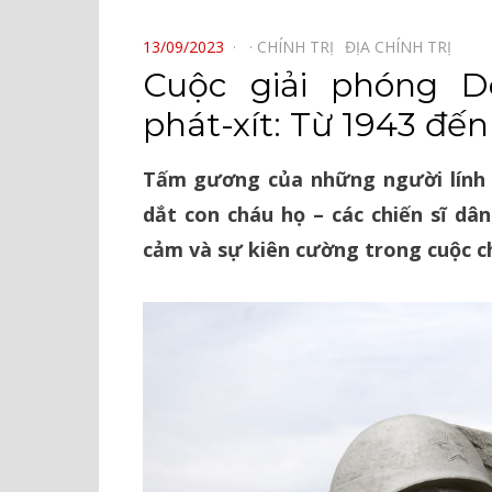
⠀
POSTED
13/09/2023
CHÍNH TRỊ⠀
ĐỊA CHÍNH TRỊ⠀
ON
Cuộc giải phóng D
phát-xít: Từ 1943 đế
Tấm gương của những người lính t
dắt con cháu họ – các chiến sĩ dâ
cảm và sự kiên cường trong cuộc c