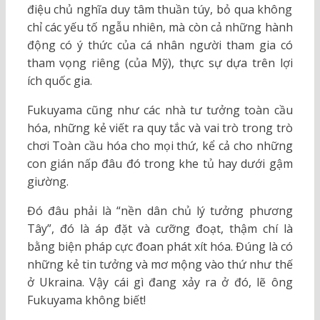
điệu chủ nghĩa duy tâm thuần túy, bỏ qua không
chỉ các yếu tố ngẫu nhiên, mà còn cả những hành
động có ý thức của cá nhân người tham gia có
tham vọng riêng (của Mỹ), thực sự dựa trên lợi
ích quốc gia.
Fukuyama cũng như các nhà tư tưởng toàn cầu
hóa, những kẻ viết ra quy tắc và vai trò trong trò
chơi Toàn cầu hóa cho mọi thứ, kể cả cho những
con gián nấp đâu đó trong khe tủ hay dưới gậm
giường.
Đó đâu phải là “nền dân chủ lý tưởng phương
Tây”, đó là áp đặt và cưỡng đoạt, thậm chí là
bằng biện pháp cực đoan phát xít hóa. Đúng là có
những kẻ tin tưởng và mơ mộng vào thứ như thế
ở Ukraina. Vậy cái gì đang xảy ra ở đó, lẽ ông
Fukuyama không biết!