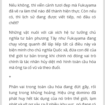
Nếu không, thì viễn cảnh tươi đẹp mà Fukuyama
đã vẽ ra làm thế nào để thành hiện thực. Còn nếu
có, thì lịch sử đang được viết tiếp, nó đâu có
chết!?
Những vật nuôi với cái xích hệ tư tưởng chủ
nghĩa tư bản phương Tây như Fukuyama đang
chạy vòng quanh để lấp liếp tất cả điều này và
biện minh cho chủ nghĩa Quốc xã, đứa con đẻ của
thế giới tư bản trong khi chính nó đóng vai trò
chính là tác nhân hủy diệt mô hình toàn cầu hóa
mà ông ta cổ vũ và theo đuổi.
*
Phân vai trong toàn cầu hóa đang đứt gãy, rối
tung trong khủng hoảng. Hiệu ứng domino đã
phát huy hết tác dụng của nó trên thế giới, lạm
phát và vỡ nợ xảy ra ở nhiều khu vực, nó đang có