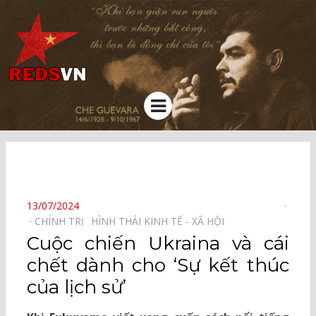
Kênh chia sẻ tri thức cộng đồng
Menu
⠀
POSTED
13/07/2024
ON
CHÍNH TRỊ⠀
HÌNH THÁI KINH TẾ - XÃ HỘI⠀
Cuộc chiến Ukraina và cái
chết dành cho ‘Sự kết thúc
của lịch sử’