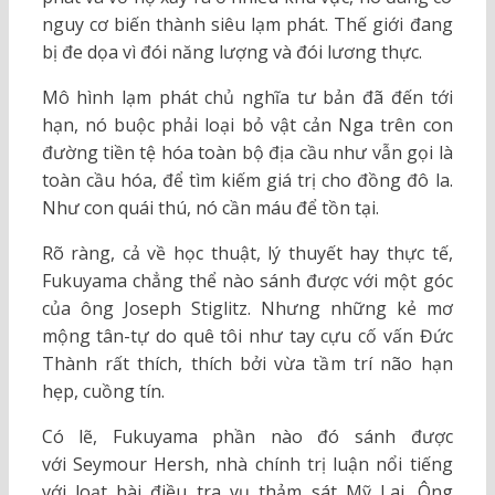
nguy cơ biến thành siêu lạm phát. Thế giới đang
bị đe dọa vì đói năng lượng và đói lương thực.
Mô hình lạm phát chủ nghĩa tư bản đã đến tới
hạn, nó buộc phải loại bỏ vật cản Nga trên con
đường tiền tệ hóa toàn bộ địa cầu như vẫn gọi là
toàn cầu hóa, để tìm kiếm giá trị cho đồng đô la.
Như con quái thú, nó cần máu để tồn tại.
Rõ ràng, cả về học thuật, lý thuyết hay thực tế,
Fukuyama chẳng thể nào sánh được với một góc
của ông Joseph Stiglitz. Nhưng những kẻ mơ
mộng tân-tự do quê tôi như tay cựu cố vấn Đức
Thành rất thích, thích bởi vừa tầm trí não hạn
hẹp, cuồng tín.
Có lẽ, Fukuyama phần nào đó sánh được
với Seymour Hersh, nhà chính trị luận nổi tiếng
với loạt bài điều tra vụ thảm sát Mỹ Lai. Ông