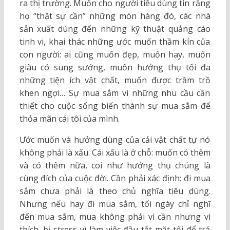
ra thị trường. Muốn cho người tiêu dùng tin rằng
họ “thật sự cần” những món hàng đó, các nhà
sản xuất dùng đến những kỹ thuật quảng cáo
tinh vi, khai thác những ước muốn thầm kín của
con người: ai cũng muốn đẹp, muốn hay, muốn
giàu có sung sướng, muốn hưởng thụ tối đa
những tiện ích vật chất, muốn được trầm trồ
khen ngợi… Sự mua sắm vì những nhu cầu cần
thiết cho cuộc sống biến thành sự mua sắm để
thỏa mãn cái tôi của mình.
Ước muốn và hưởng dùng của cải vật chất tự nó
không phải là xấu. Cái xấu là ở chỗ: muốn có thêm
và có thêm nữa, coi như hưởng thụ chúng là
cùng đích của cuộc đời. Cần phải xác định: đi mua
sắm chưa phải là theo chủ nghĩa tiêu dùng.
Nhưng nếu hay đi mua sắm, tối ngày chỉ nghĩ
đến mua sắm, mua không phải vì cần nhưng vì
thích, bị stress vì làm việc đầu tắt mặt tối để trả