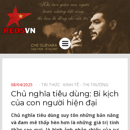
Kênh chia sẻ tri thức cộng đồng
Menu
⠀
POSTED
08/04/2025
TRI THỨC⠀
KINH TẾ - THỊ TRƯỜNG⠀
ON
Chủ nghĩa tiêu dùng: Bi kịch
của con người hiện đại
Chủ nghĩa tiêu dùng suy tôn những bản năng
và đam mê thấp hèn hơn là những giá trị tinh
thần cao quý, là hình ảnh phản chiếu của sự