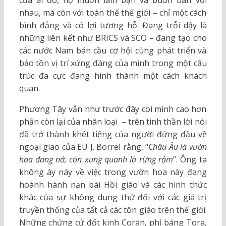
của ai đó, họ muốn làm bạn và buôn bán với
nhau, mà còn với toàn thể thế giới – chỉ một cách
bình đẳng và có lợi tương hỗ. Đang trỗi dậy là
những liên kết như BRICS và SCO – đang tạo cho
các nước Nam bán cầu cơ hội cùng phát triển và
bảo tồn vị trí xứng đáng của mình trong một cấu
trúc đa cực đang hình thành một cách khách
quan.
Phương Tây vẫn như trước đây coi mình cao hơn
phần còn lại của nhân loại – trên tinh thần lời nói
đã trở thành khét tiếng của người đứng đầu về
ngoại giao của EU J. Borrel rằng, “
Châu Âu là vườn
hoa đang nở, còn xung quanh là rừng rậm
”. Ông ta
không áy náy về việc trong vườn hoa này đang
hoành hành nạn bài Hồi giáo và các hình thức
khác của sự không dung thứ đối với các giá trị
truyền thống của tất cả các tôn giáo trên thế giới.
Những chứng cứ đốt kinh Coran, phỉ báng Tora,