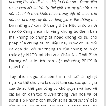
phương Tây yếu đi và cụ thể, là Châu Âu… Đang diễn
ra sự xem xét lại trật tự thế giới, các nguyên tắc của
nó, các hình thức khác nhau trong việc tổ chức của
nó, nơi phương Tây đã và đang giữ vị thế thống trị
”.
Đó những sự cởi mở thẳng thắn: Nếu ai đó ở nơi
nào đó đang chuẩn bị vắng chúng ta, đánh bạn
mà không có chúng ta hoặc không có sự cho
phép của chúng ta, thì điều này được coi là mối
đe dọa đối với sự thống trị của chúng ta. Việc
thúc đẩy NATO tại khu vực Châu Á – Thái Bình
Dương đó là lợi ích, còn việc mở rộng BRICS là
nguy hiểm.
Tuy nhiên logic của tiến trình lịch sử là nghiệt
ngã. Xu thế chủ yếu là quyết tâm của các quốc gia
của đa số thế giới củng cố chủ quyền và bảo vệ
các lợi ích dân tộc, truyền thống, văn hóa và lối
sống. Họ không còn muốn sống dưới sự chỉ bảo