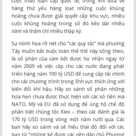
cuộc thảo luận cấp quốc tế, trong khi đưa về
hàng thứ yếu hàng loạt những cuộc khủng
hoảng chưa được giải quyết cấp khu vực, nhiều
cuộc khủng hoảng trong số đó kéo dài nhiều
năm và thậm chí nhiều thập kỷ.
Sự minh họa rõ nét cho “các quy tắc” mà phương
Tây muốn bắt buộc toàn thể thế này sống theo,
là số phận của cam kết được họ nhận ngay từ
năm 2009 về việc cấp cho các nước đang phát
triển hàng năm 100 tỷ USD để cung cấp tài chính
cho các chương trình trong lĩnh vực thích ứng với
biến đổi khí hậu. Hãy so sánh số phận những
hứa hẹn chưa được thực hiện với các số tiền mà
NATO, Mỹ và EU đã sử dụng để ủng hộ chế độ
phân biệt chủng tộc Kiev – theo các đánh giá là
170 tỷ USD trong vòng một năm rưỡi qua. Các
bạn hãy so sánh và sẽ hiểu thái độ đối với các
bạn từ “những kẻ được các nền dân chủ Phương