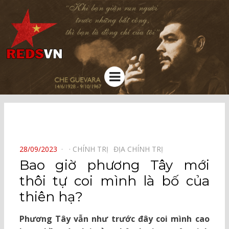
Kênh chia sẻ tri thức cộng đồng
Menu
⠀
POSTED
28/09/2023
CHÍNH TRỊ⠀
ĐỊA CHÍNH TRỊ⠀
ON
Bao giờ phương Tây mới
thôi tự coi mình là bố của
thiên hạ?
Phương Tây vẫn như trước đây coi mình cao