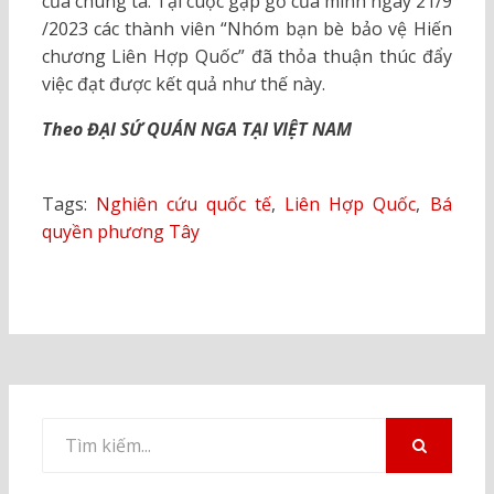
của chúng ta. Tại cuộc gặp gỡ của mình ngày 21/9
/2023 các thành viên “Nhóm bạn bè bảo vệ Hiến
chương Liên Hợp Quốc” đã thỏa thuận thúc đẩy
việc đạt được kết quả như thế này.
Theo ĐẠI SỨ QUÁN NGA TẠI VIỆT NAM
Tags:
Nghiên cứu quốc tế
,
Liên Hợp Quốc
,
Bá
quyền phương Tây
Tìm
kiếm
TÌM
KIẾM
cho: