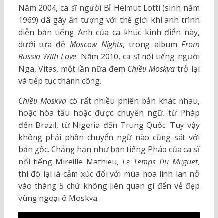
Năm 2004, ca sĩ người Bỉ Helmut Lotti (sinh năm
1969) đã gây ấn tượng với thế giới khi anh trình
diễn bản tiếng Anh của ca khúc kinh điển này,
dưới tựa đề
Moscow Nights
, trong album
From
Russia With Love
. Năm 2010, ca sĩ nổi tiếng người
Nga, Vitas, một lần nữa đem
Chiều Moskva
trở lại
và tiếp tục thành công.
Chiều Moskva
có rất nhiều phiên bản khác nhau,
hoặc hòa tấu hoặc được chuyển ngữ, từ Pháp
đến Brazil, từ Nigeria đến Trung Quốc. Tuy vậy
không phải phần chuyển ngữ nào cũng sát với
bản gốc. Chẳng hạn như bản tiếng Pháp của ca sĩ
nổi tiếng Mireille Mathieu,
Le Temps Du Muguet
,
thì đó lại là cảm xúc đối với mùa hoa linh lan nở
vào tháng 5 chứ không liên quan gì đến vẻ đẹp
vùng ngoại ô Moskva.