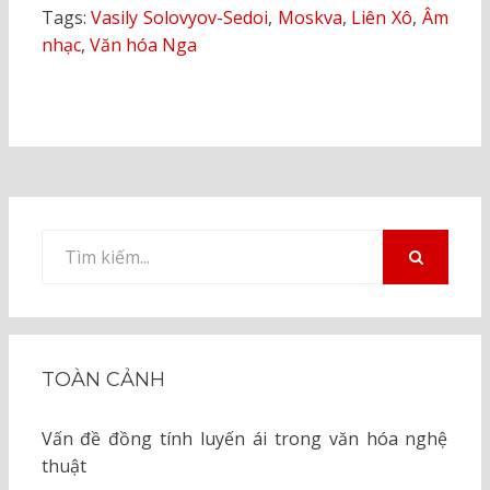
Tags:
Vasily Solovyov-Sedoi
,
Moskva
,
Liên Xô
,
Âm
nhạc
,
Văn hóa Nga
Tìm
kiếm
TÌM
KIẾM
cho:
TOÀN CẢNH
Vấn đề đồng tính luyến ái trong văn hóa nghệ
thuật