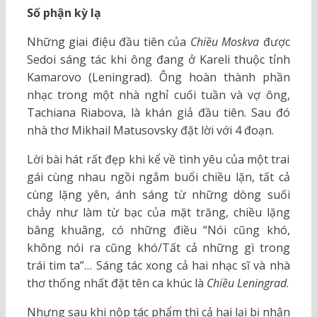
Số phận kỳ lạ
Những giai điệu đầu tiên của
Chiều Moskva
được
Sedoi sáng tác khi ông đang ở Kareli thuộc tỉnh
Kamarovo (Leningrad). Ông hoàn thành phần
nhạc trong một nhà nghỉ cuối tuần và vợ ông,
Tachiana Riabova, là khán giả đầu tiên. Sau đó
nhà thơ Mikhail Matusovsky đặt lời với 4 đoạn.
Lời bài hát rất đẹp khi kể về tình yêu của một trai
gái cùng nhau ngồi ngắm buổi chiều lặn, tất cả
cùng lặng yên, ánh sáng từ những dòng suối
chảy như làm từ bạc của mặt trăng, chiều lặng
bâng khuâng, có những điều “Nói cũng khó,
không nói ra cũng khó/Tất cả những gì trong
trái tim ta”… Sáng tác xong cả hai nhạc sĩ và nhà
thơ thống nhất đặt tên ca khúc là
Chiều Leningrad
.
Nhưng sau khi nộp tác phẩm thì cả hai lại bị nhận