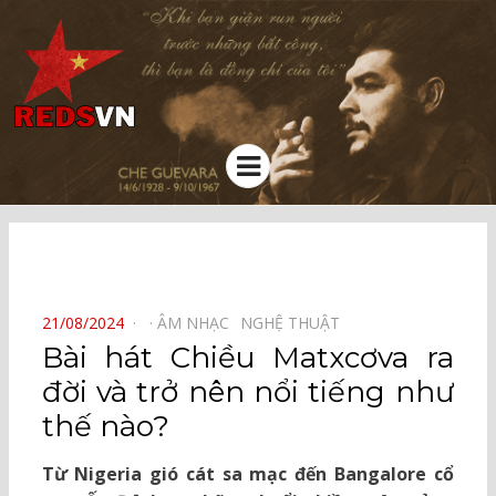
Kênh chia sẻ tri thức cộng đồng
Menu
⠀
POSTED
21/08/2024
ÂM NHẠC⠀
NGHỆ THUẬT⠀
ON
Bài hát Chiều Matxcơva ra
đời và trở nên nổi tiếng như
thế nào?
Từ Nigeria gió cát sa mạc đến Bangalore cổ