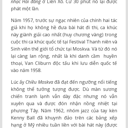
nhạc Hải đăng
ở Liên Xô. Cứ 30 phút nó lại được
phát một lần.
Năm 1957, trước sự ngạc nhiên của chính hai tác
giả khi họ không hề đưa bài hát đi thi, ca khúc
này giành giải cao nhất (huy chương vàng) trong
cuộc thi ca khúc quốc tế tại Festival Thanh niên và
Sinh viên thế giới tổ chức tại Moskva. Và từ đó nó
lại càng lan rộng, nhất là khi danh cầm huyền
thoại, Van Cliburn độc tấu khi lưu diễn quốc tế
vào năm 1958.
Lúc ấy
Chiều Moskva
đã đạt đến ngưỡng nổi tiếng
không thể tưởng tượng được. Dù màn sương
chiến tranh lạnh vẫn dày đặc nhưng nó vẫn
xuyên qua và được đón nhận nồng nhiệt tại
phương Tây. Năm 1962, nhóm jazz của tay kèn
Kenny Ball đã khuynh đảo trên các bảng xếp
hạng ở Mỹ nhiều tuần liền với bài hát này (được