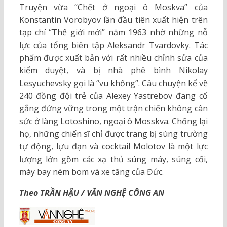
Truyện vừa “Chết ở ngoại ô Moskva” của
Konstantin Vorobyov lần đầu tiên xuất hiện trên
tạp chí “Thế giới mới” năm 1963 nhờ những nỗ
lực của tổng biên tập Aleksandr Tvardovky. Tác
phẩm được xuất bản với rất nhiều chỉnh sửa của
kiểm duyệt, và bị nhà phê bình Nikolay
Lesyuchevsky gọi là “vu khống”. Câu chuyện kể về
240 đồng đội trẻ của Alexey Yastrebov đang cố
gắng đứng vững trong một trận chiến không cân
sức ở làng Lotoshino, ngoại ô Mosskva. Chống lại
họ, những chiến sĩ chỉ được trang bị súng trường
tự động, lựu đạn và cocktail Molotov là một lực
lượng lớn gồm các xạ thủ súng máy, súng cối,
máy bay ném bom và xe tăng của Đức.
Theo TRẦN HẬU / VĂN NGHỆ CÔNG AN