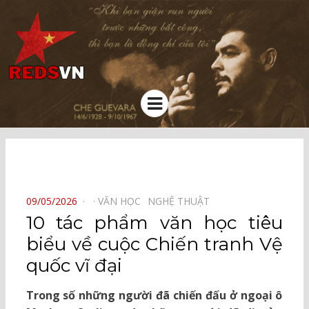
Kênh chia sẻ tri thức cộng đồng
Menu
⠀
POSTED
09/05/2026
VĂN HỌC⠀
NGHỆ THUẬT⠀
ON
10 tác phẩm văn học tiêu
biểu về cuộc Chiến tranh Vệ
quốc vĩ đại
Trong số những người đã chiến đấu ở ngoại ô