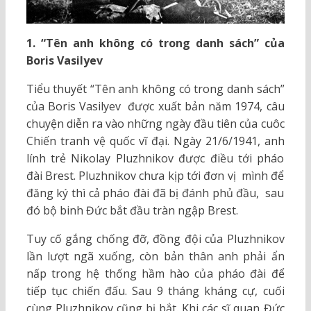
1. “Tên anh không có trong danh sách” của
Boris Vasilyev
Tiểu thuyết “Tên anh không có trong danh sách”
của Boris Vasilyev được xuất bản năm 1974, câu
chuyện diễn ra vào những ngày đầu tiên của cuôc
Chiến tranh vệ quốc vĩ đại. Ngày 21/6/1941, anh
lính trẻ Nikolay Pluzhnikov được điều tới pháo
đài Brest. Pluzhnikov chưa kịp tới đơn vị mình để
đăng ký thì cả pháo đài đã bị đánh phủ đầu, sau
đó bộ binh Đức bắt đầu tràn ngập Brest.
Tuy cố gắng chống đỡ, đồng đội của Pluzhnikov
lần lượt ngã xuống, còn bản thân anh phải ẩn
nấp trong hệ thống hầm hào của pháo đài để
tiếp tục chiến đấu. Sau 9 tháng kháng cự, cuối
cùng Pluzhnikov cũng bị bắt. Khi các sĩ quan Đức