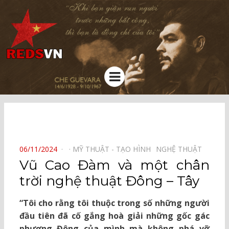
Kênh chia sẻ tri thức cộng đồng
Menu
⠀
POSTED
06/11/2024
MỸ THUẬT - TẠO HÌNH⠀
NGHỆ THUẬT⠀
ON
Vũ Cao Đàm và một chân
trời nghệ thuật Đông – Tây
“Tôi cho rằng tôi thuộc trong số những người
đầu tiên đã cố gắng hoà giải những gốc gác
phương Đông của mình mà không phá vỡ