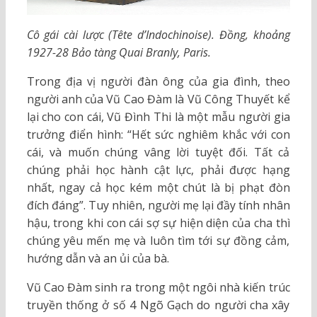
Cô gái cài lược (Tête d’Indochinoise). Đồng, khoảng
1927-28 Bảo tàng Quai Branly, Paris.
Trong địa vị người đàn ông của gia đình, theo
người anh của Vũ Cao Đàm là Vũ Công Thuyết kể
lại cho con cái, Vũ Đình Thi là một mẫu người gia
trưởng điển hình: “Hết sức nghiêm khắc với con
cái, và muốn chúng vâng lời tuyệt đối. Tất cả
chúng phải học hành cật lực, phải được hạng
nhất, ngay cả học kém một chút là bị phạt đòn
đích đáng”. Tuy nhiên, người mẹ lại đầy tính nhân
hậu, trong khi con cái sợ sự hiện diện của cha thì
chúng yêu mến mẹ và luôn tìm tới sự đồng cảm,
hướng dẫn và an ủi của bà.
Vũ Cao Đàm sinh ra trong một ngôi nhà kiến trúc
truyền thống ở số 4 Ngõ Gạch do người cha xây