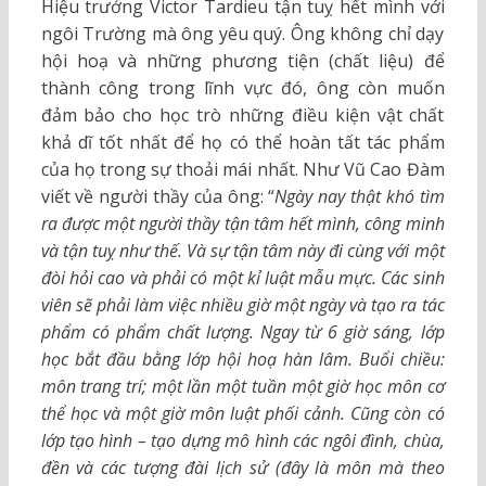
Hiệu trưởng Victor Tardieu tận tuỵ hết mình với
ngôi Trường mà ông yêu quý. Ông không chỉ dạy
hội hoạ và những phương tiện (chất liệu) để
thành công trong lĩnh vực đó, ông còn muốn
đảm bảo cho học trò những điều kiện vật chất
khả dĩ tốt nhất để họ có thể hoàn tất tác phẩm
của họ trong sự thoải mái nhất. Như Vũ Cao Đàm
viết về người thầy của ông: “
Ngày nay thật khó tìm
ra được một người thầy tận tâm hết mình, công minh
và tận tuỵ như thế. Và sự tận tâm này đi cùng với một
đòi hỏi cao và phải có một kỉ luật mẫu mực. Các sinh
viên sẽ phải làm việc nhiều giờ một ngày và tạo ra tác
phẩm có phẩm chất lượng. Ngay từ 6 giờ sáng, lớp
học bắt đầu bằng lớp hội hoạ hàn lâm. Buổi chiều:
môn trang trí; một lần một tuần một giờ học môn cơ
thể học và một giờ môn luật phối cảnh. Cũng còn có
lớp tạo hình – tạo dựng mô hình các ngôi đình, chùa,
đền và các tượng đài lịch sử (đây là môn mà theo