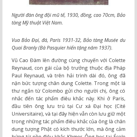
Người đàn ông đội mũ tế, 1930, đồng, cao 70cm, Bảo
tàng Mỹ thuật Việt Nam.
Vua Bảo Đại, đá, Paris 1931-32, Bảo tàng Musée du
Quai Branly (Bà Pasquier hiến tặng năm 1937).
Vũ Cao Đàm lên đường cùng chuyến với Colette
Reynaud, con gái của bộ trưởng thuộc địa Pháp
Paul Reynaud, và trên hải trình dài đó, ông đã
nặn bức tượng chân dung Colette. Trong một lá
thư ngắn từ Colombo gửi cho người chị, ông có
nhắc đến tác phẩm điêu khắc này. Khi ở Paris,
đầu tiên ông lưu trú tại Cư xá Đại học (Cité
Universitaire), và tại đây hiện vẫn còn lưu giữ một
trong những tác phẩm điêu khắc của ông là chân
dung tượng Phật có kích thước lớn, mà ông cảm
hứng từ nền điêu khắc Khmer. Ông học tại École