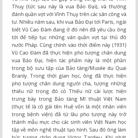
Thuỵ (tức sau này là vua Bảo Đại), và thường
đánh quần vợt với Vĩnh Thụy trên các sân công và
tư. Nhiều năm sau, khi vua Bảo Đại tới Paris, ngài
biết Vũ Cao Đàm đang ở đó nên đã yêu cầu ông
tới để tiếp tục những ván quần vợt tại thủ đô
nước Pháp. Cũng chính vào thời điểm này (1931)
Vũ Cao Đàm đã thực hiện pho tượng chân dung
vua Bảo Đại, hiện tác phẩm này là một phần
trong bộ sưu tập của Bảo tàng/Musée du Quai
Branly. Trong thời gian học, ông đã thực hiện
pho tượng chân dung người cha, tượng những
thiếu nữ trong đó có Thiếu nữ cài lược hiện
trưng bày trong Bảo tàng Mĩ thuật Việt Nam
(thực tế là cô gái tên Huệ vốn là một nhân viên
trong bệnh viện) đã từ lâu pho tượng này trở
thành mẫu mực cho các sinh viên Việt Nam học
tập về môn nghệ thuật tạo hình. Sau đó ông làm
bức tượng chân dung Victor Tardieu. Khi phát