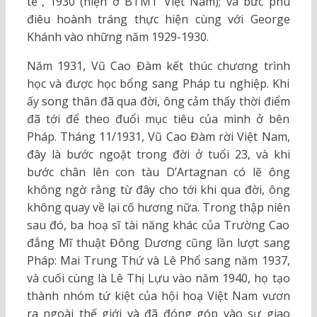
tế”, 1930 (hiện ở BTMT Việt Nam); và bức phù
điêu hoành tráng thực hiện cùng với George
Khánh vào những năm 1929-1930.
Năm 1931, Vũ Cao Đàm kết thúc chương trình
học và được học bổng sang Pháp tu nghiệp. Khi
ấy song thân đã qua đời, ông cảm thấy thời điểm
đã tới để theo đuổi mục tiêu của mình ở bên
Pháp. Tháng 11/1931, Vũ Cao Đàm rời Việt Nam,
đây là bước ngoặt trong đời ở tuổi 23, và khi
bước chân lên con tàu D’Artagnan có lẽ ông
không ngờ rằng từ đây cho tới khi qua đời, ông
không quay về lại cố hương nữa. Trong thập niên
sau đó, ba hoạ sĩ tài năng khác của Trường Cao
đẳng Mĩ thuật Đông Dương cũng lần lượt sang
Pháp: Mai Trung Thứ và Lê Phổ sang năm 1937,
và cuối cùng là Lê Thị Lựu vào năm 1940, họ tạo
thành nhóm tứ kiệt của hội hoạ Việt Nam vươn
ra ngoài thế giới và đã đóng góp vào sự giao