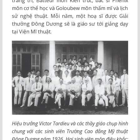
trang trí, Batteur môn Kiến trúc, bác sĩ Phénix
môn cơ thể học và Goloubew môn thẩm mĩ và lịch
sử nghệ thuật. Mỗi năm, một hoạ sĩ được Giải
thưởng Đông Dương sẽ là giáo sư tới giảng dạy
tại Viện Mĩ thuật.
Hiệu trưởng Victor Tardieu và các thầy giáo chụp hình
chung với các sinh viên Trường Cao đẳng Mỹ thuật
Đông Dương năm 1926. Hai sinh viên môn điêu khắc: