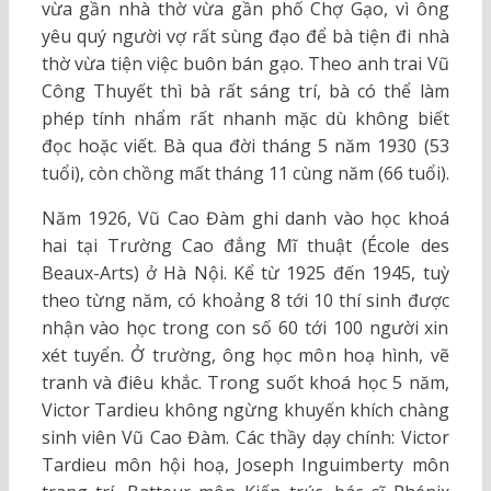
vừa gần nhà thờ vừa gần phố Chợ Gạo, vì ông
yêu quý người vợ rất sùng đạo để bà tiện đi nhà
thờ vừa tiện việc buôn bán gạo. Theo anh trai Vũ
Công Thuyết thì bà rất sáng trí, bà có thể làm
phép tính nhẩm rất nhanh mặc dù không biết
đọc hoặc viết. Bà qua đời tháng 5 năm 1930 (53
tuổi), còn chồng mất tháng 11 cùng năm (66 tuổi).
Năm 1926, Vũ Cao Đàm ghi danh vào học khoá
hai tại Trường Cao đẳng Mĩ thuật (École des
Beaux-Arts) ở Hà Nội. Kể từ 1925 đến 1945, tuỳ
theo từng năm, có khoảng 8 tới 10 thí sinh được
nhận vào học trong con số 60 tới 100 người xin
xét tuyển. Ở trường, ông học môn hoạ hình, vẽ
tranh và điêu khắc. Trong suốt khoá học 5 năm,
Victor Tardieu không ngừng khuyến khích chàng
sinh viên Vũ Cao Đàm. Các thầy dạy chính: Victor
Tardieu môn hội hoạ, Joseph Inguimberty môn