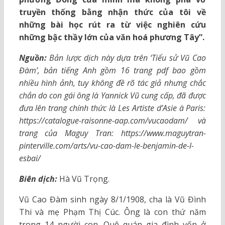
truyền thống bằng nhận thức của tôi về
những bài học rút ra từ việc nghiên cứu
những bậc thầy lớn của văn hoá phương Tây”.
Nguồn:
Bản lược dịch này dựa trên ‘Tiểu sử Vũ Cao
Đàm’, bản tiếng Anh gồm 16 trang pdf bao gồm
nhiều hình ảnh, tuy không đề rõ tác giả nhưng chắc
chắn do con gái ông là Yannick Vũ cung cấp, đã được
đưa lên trang chính thức là Les Artiste d’Asie à Paris:
https://catalogue-raisonne-aap.com/vucaodam/ và
trang của Maguy Tran: https://www.maguytran-
pinterville.com/arts/vu-cao-dam-le-benjamin-de-l-
esbai/
Biên dịch:
Hà Vũ Trọng.
Vũ Cao Đàm sinh ngày 8/1/1908, cha là Vũ Đình
Thi và mẹ Phạm Thị Cúc. Ông là con thứ năm
trong 14 người con. Quê quán gia đình vốn ở