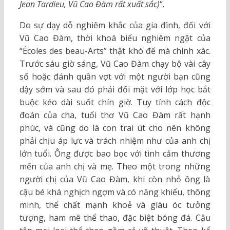
Jean Tardieu, Vũ Cao Đàm rất xuất sắc)
“.
Do sự dạy dỗ nghiêm khắc của gia đình, đối với
Vũ Cao Đàm, thời khoá biểu nghiêm ngặt của
“Écoles des beau-Arts” thật khó để mà chính xác.
Trước sáu giờ sáng, Vũ Cao Đàm chạy bộ vài cây
số hoặc đánh quần vợt với một người bạn cũng
dậy sớm và sau đó phải đối mặt với lớp học bắt
buộc kéo dài suốt chín giờ. Tuy tính cách độc
đoán của cha, tuổi thơ Vũ Cao Đàm rất hạnh
phúc, và cũng do là con trai út cho nên không
phải chịu áp lực và trách nhiệm như của anh chị
lớn tuổi. Ông được bao bọc với tình cảm thương
mến của anh chị và mẹ. Theo một trong những
người chị của Vũ Cao Đàm, khi còn nhỏ ông là
cậu bé khá nghịch ngợm và có năng khiếu, thông
minh, thể chất mạnh khoẻ và giàu óc tưởng
tượng, ham mê thể thao, đặc biệt bóng đá. Cậu