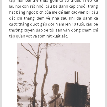
tập mọi loại thể thao gồm cả võ thuật. Theo kể
lại, hồi còn rất nhỏ, cậu bé đánh cắp chuỗi tràng
hạt bằng ngọc bích của mẹ để làm các viên bi, cậu
đắc chí thắng đem về nhà sau khi đã đánh cá
cược thắng được gấp đôi. Năm lên 10 tuổi, cậu bé
thường xuyên đạp xe tới sân vận động chăm chỉ
tập quần vợt và sớm rất xuất sắc.