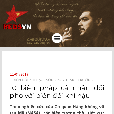
Kênh chia sẻ tri thức cộng đồng
Menu
⠀
POSTED
22/01/2019
ON
BIẾN ĐỔI KHÍ HẬU⠀
SỐNG XANH⠀
MÔI TRƯỜNG⠀
10 biện pháp cá nhân đối
phó với biến đổi khí hậu
Theo nghiên cứu của Cơ quan Hàng không vũ
trụ Mỹ (NASA), các hiện tượng thời tiết cực