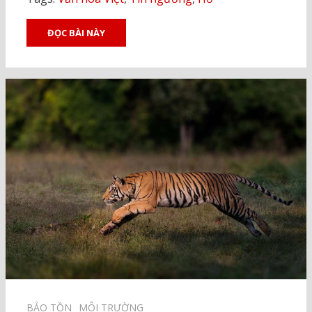
ĐỌC BÀI NÀY
BẢO TỒN⠀
MÔI TRƯỜNG⠀