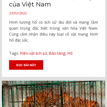
của Việt Nam
POSTED
23/02/2022
ON
Hình tượng hổ có lịch sử lâu đời và mang tầm
quan trọng đặc biệt trong văn hóa Việt Nam.
Cùng cảm nhận điều này loạt cổ vật mang hình
hổ đặc sắc.
Tags:
Hiện vật lịch sử
,
Bảo tàng
,
Hổ
ĐỌC BÀI NÀY