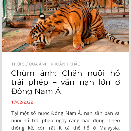
THỜI SỰ QUA ẢNH⠀
KHOẢNH KHẮC⠀
Chùm ảnh: Chăn nuôi hổ
trái phép – vấn nạn lớn ở
Đông Nam Á
POSTED
17/02/2022
ON
Tại một số nước Đông Nam Á, nạn săn bắn và
nuôi hổ trái phép ngày càng báo động. Theo
thống kê, còn rất ít cá thể hổ ở Malaysia,