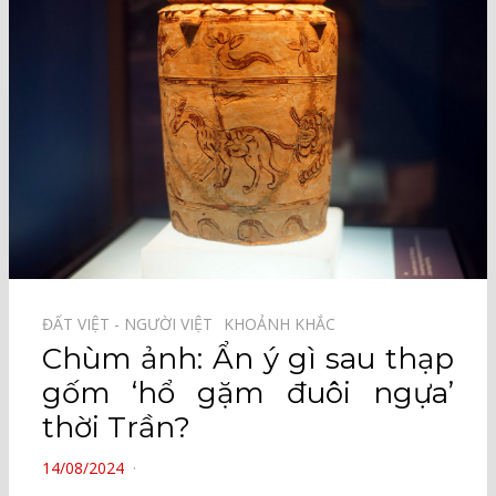
ĐẤT VIỆT - NGƯỜI VIỆT⠀
KHOẢNH KHẮC⠀
Chùm ảnh: Ẩn ý gì sau thạp
gốm ‘hổ gặm đuôi ngựa’
thời Trần?
POSTED
14/08/2024
ON