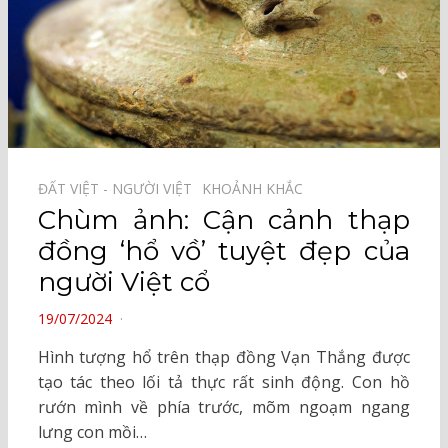
ĐẤT VIỆT - NGƯỜI VIỆT⠀
KHOẢNH KHẮC⠀
Chùm ảnh: Cận cảnh thạp
đồng ‘hổ vồ’ tuyệt đẹp của
người Việt cổ
POSTED
19/07/2024
ON
Hình tượng hổ trên thạp đồng Vạn Thắng được
tạo tác theo lối tả thực rất sinh động. Con hồ
rướn mình về phía trước, mõm ngoạm ngang
lưng con mồi…