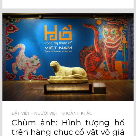
ĐẤT VIỆT - NGƯỜI VIỆT⠀
KHOẢNH KHẮC⠀
Chùm ảnh: Hình tượng hổ
trên hàng chục cổ vật vô giá