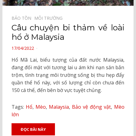
BẢO TỒN⠀
MÔI TRƯỜNG⠀
Câu chuyện bi thảm về loài
hổ ở Malaysia
POSTED
17/04/2022
ON
Hổ Mã Lai, biểu tượng của đất nước Malaysia,
đang đối mặt với tương lai u ám khi nạn săn bắn
trộm, tình trạng môi trường sống bị thu hẹp đẩy
quần thể hổ này, với số lượng chỉ còn chưa đến
150 cá thể, đến bên bờ vực tuyệt chủng.
Tags:
Hổ
,
Mèo
,
Malaysia
,
Bảo vệ động vật
,
Mèo
lớn
ĐỌC BÀI NÀY