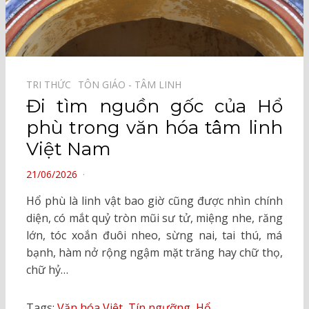
TRI THỨC⠀
TÔN GIÁO - TÂM LINH⠀
Đi tìm nguồn gốc của Hổ
phù trong văn hóa tâm linh
Việt Nam
POSTED
21/06/2026
ON
Hổ phù là linh vật bao giờ cũng được nhìn chính
diện, có mắt quỷ tròn mũi sư tử, miệng nhe, răng
lớn, tóc xoắn đuôi nheo, sừng nai, tai thú, má
bạnh, hàm nở rộng ngậm mặt trăng hay chữ thọ,
chữ hỷ…
Tags:
Văn hóa Việt
,
Tín ngưỡng
,
Hổ