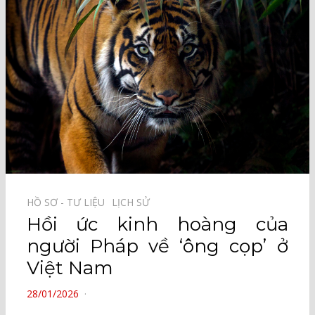
HỒ SƠ - TƯ LIỆU⠀
LỊCH SỬ⠀
Hồi ức kinh hoàng của
người Pháp về ‘ông cọp’ ở
Việt Nam
POSTED
28/01/2026
ON