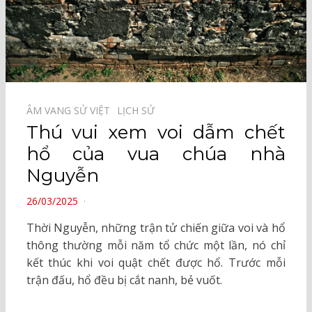
ÂM VANG SỬ VIỆT⠀
LỊCH SỬ⠀
Thú vui xem voi dẫm chết
hổ của vua chúa nhà
Nguyễn
POSTED
26/03/2025
ON
Thời Nguyễn, những trận tử chiến giữa voi và hổ
thông thường mỗi năm tổ chức một lần, nó chỉ
kết thúc khi voi quật chết được hổ. Trước mỗi
trận đấu, hổ đều bị cắt nanh, bẻ vuốt.