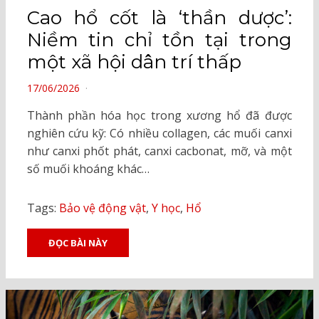
Cao hổ cốt là ‘thần dược’:
Niềm tin chỉ tồn tại trong
một xã hội dân trí thấp
POSTED
17/06/2026
ON
Thành phần hóa học trong xương hổ đã được
nghiên cứu kỹ: Có nhiều collagen, các muối canxi
như canxi phốt phát, canxi cacbonat, mỡ, và một
số muối khoáng khác…
Tags:
Bảo vệ động vật
,
Y học
,
Hổ
ĐỌC BÀI NÀY