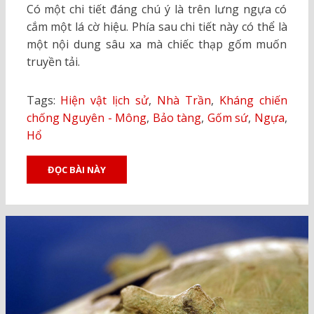
Có một chi tiết đáng chú ý là trên lưng ngựa có
cắm một lá cờ hiệu. Phía sau chi tiết này có thể là
một nội dung sâu xa mà chiếc thạp gốm muốn
truyền tải.
Tags:
Hiện vật lịch sử
,
Nhà Trần
,
Kháng chiến
chống Nguyên - Mông
,
Bảo tàng
,
Gốm sứ
,
Ngựa
,
Hổ
ĐỌC BÀI NÀY