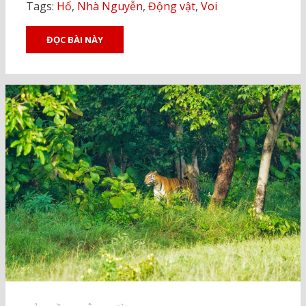
Tags:
Hổ
,
Nhà Nguyễn
,
Động vật
,
Voi
ĐỌC BÀI NÀY