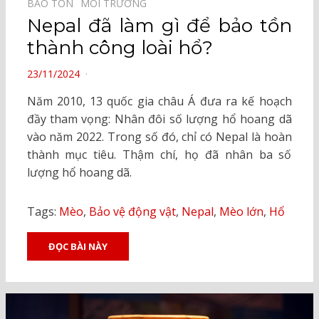
BẢO TỒN⠀
MÔI TRƯỜNG⠀
Nepal đã làm gì để bảo tồn
thành công loài hổ?
POSTED
23/11/2024
ON
Năm 2010, 13 quốc gia châu Á đưa ra kế hoạch
đầy tham vọng: Nhân đôi số lượng hổ hoang dã
vào năm 2022. Trong số đó, chỉ có Nepal là hoàn
thành mục tiêu. Thậm chí, họ đã nhân ba số
lượng hổ hoang dã.
Tags:
Mèo
,
Bảo vệ động vật
,
Nepal
,
Mèo lớn
,
Hổ
ĐỌC BÀI NÀY