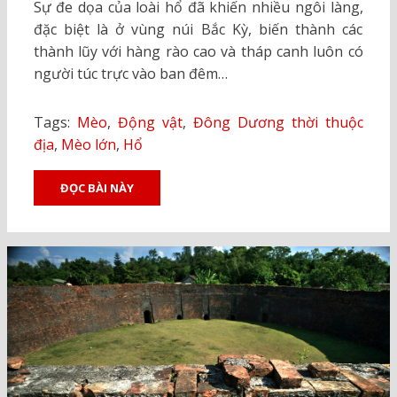
Sự đe dọa của loài hổ đã khiến nhiều ngôi làng,
đặc biệt là ở vùng núi Bắc Kỳ, biến thành các
thành lũy với hàng rào cao và tháp canh luôn có
người túc trực vào ban đêm…
Tags:
Mèo
,
Động vật
,
Đông Dương thời thuộc
địa
,
Mèo lớn
,
Hổ
ĐỌC BÀI NÀY