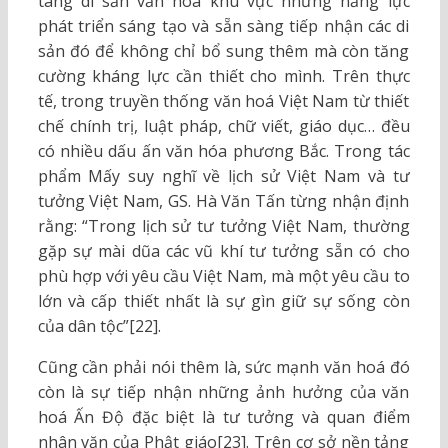
tàng di sản văn hoá khu vực những năng lực
phát triển sáng tạo và sẵn sàng tiếp nhận các di
sản đó để không chỉ bổ sung thêm mà còn tăng
cường kháng lực cần thiết cho mình. Trên thực
tế, trong truyền thống văn hoá Việt Nam từ thiết
chế chính trị, luật pháp, chữ viết, giáo dục… đều
có nhiều dấu ấn văn hóa phương Bắc. Trong tác
phẩm Mấy suy nghĩ về lịch sử Việt Nam và tư
tưởng Việt Nam, GS. Hà Văn Tấn từng nhận định
rằng: “Trong lịch sử tư tưởng Việt Nam, thường
gặp sự mài dũa các vũ khí tư tưởng sẵn có cho
phù hợp với yêu cầu Việt Nam, mà một yêu cầu to
lớn và cấp thiết nhất là sự gìn giữ sự sống còn
của dân tộc”[22].
Cũng cần phải nói thêm là, sức mạnh văn hoá đó
còn là sự tiếp nhận những ảnh hưởng của văn
hoá Ấn Độ đặc biệt là tư tưởng và quan điểm
nhân văn của Phật giáo[23]. Trên cơ sở nền tảng