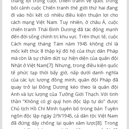
thắng lợi trong cuộc chiến tranh vệ quốc trong
bối cảnh cuộc Chiến tranh thế giới thứ hai đang
đi vào hồi kết có nhiều điều kiện thuận lợi cho
cách mạng Việt Nam. Tuy nhiên, ở châu Á, cuộc
chiến tranh Thái Bình Dương đã tác động mạnh
đến đời sống chính trị khu vực. Trên thực tế, cuộc
Cách mạng tháng Tám năm 1945 không chỉ là
mốc kết thúc 8 thập kỷ đô hộ của thực dân Pháp
mà còn là sự chấm dứt sự hiện diện của quân đội
Nhật ở Việt Nam[7]. Nhưng, trong điều kiện quốc
tế phức tạp thời bấy giờ, nấp dưới danh nghĩa
của các lực lượng đồng minh, quân đội Pháp đã
quay trở lại Đông Dương kéo theo là quân đội
Anh và lực lượng của Tưởng Giới Thạch. Với tinh
thần “Không có gì quý hơn độc lập tự do” được
Chủ tịch Hồ Chí Minh tuyên bố trong bản Tuyên
ngôn độc lập ngày 2/9/1945, cả dân tộc Việt Nam
đã đứng dậy chống lại quân xâm lược[8]. Trong