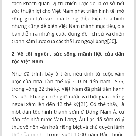
cách khách quan, vị trí chiến lược đó là cơ sở hết
sức thuận lợi cho Việt Nam phát triển kinh tế, mở
rộng giao lưu văn hoá trong điều kiện hoà bình
nhưng cũng dễ biến Việt Nam thành mục tiêu, địa
bàn diễn ra những cuộc đụng độ lịch sử và chiến
tranh xâm lược của các thế lực ngoại bang[20].
2. Về cội nguồn, sức sống mãnh liệt của dân
tộc Việt Nam
Như đã trình bày ở trên, nếu tính từ cuộc xâm
lược của nhà Tần thế kỷ 3 TCN đến năm 1975,
trong vòng 22 thế kỷ, Việt Nam đã phải tiến hành
15 cuộc kháng chiến giữ nước và thời gian chống
ngoại xâm lên đến 12 thế kỷ[21]. Có thể thấy, là
một dân tộc hình thành sớm ở Đông Nam Á, cư
dân các nhà nước Văn Lang, Âu Lạc đã sớm có ý
thức về nền văn hoá riêng biệt và chủ quyền lãnh
thổ của mình. Trong suốt 1.000 năm Bắc thuộc,