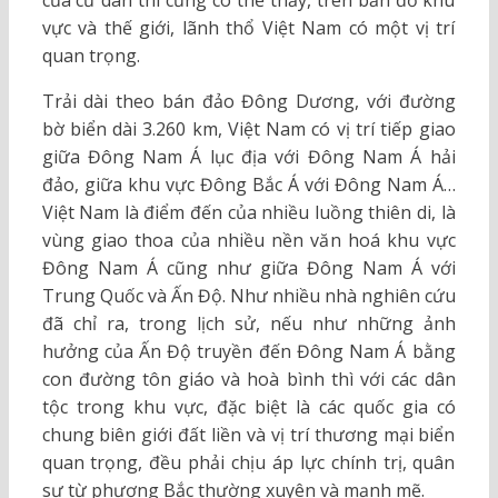
của cư dân thì cũng có thể thấy, trên bản đồ khu
vực và thế giới, lãnh thổ Việt Nam có một vị trí
quan trọng.
Trải dài theo bán đảo Đông Dương, với đường
bờ biển dài 3.260 km, Việt Nam có vị trí tiếp giao
giữa Đông Nam Á lục địa với Đông Nam Á hải
đảo, giữa khu vực Đông Bắc Á với Đông Nam Á…
Việt Nam là điểm đến của nhiều luồng thiên di, là
vùng giao thoa của nhiều nền văn hoá khu vực
Đông Nam Á cũng như giữa Đông Nam Á với
Trung Quốc và Ấn Độ. Như nhiều nhà nghiên cứu
đã chỉ ra, trong lịch sử, nếu như những ảnh
hưởng của Ấn Độ truyền đến Đông Nam Á bằng
con đường tôn giáo và hoà bình thì với các dân
tộc trong khu vực, đặc biệt là các quốc gia có
chung biên giới đất liền và vị trí thương mại biển
quan trọng, đều phải chịu áp lực chính trị, quân
sự từ phương Bắc thường xuyên và mạnh mẽ.