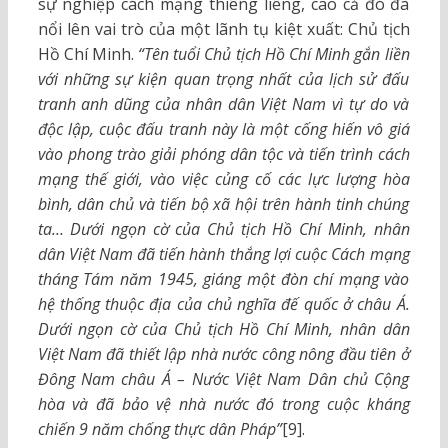
sự nghiệp cách mạng thiêng liêng, cao cả đó đã
nổi lên vai trò của một lãnh tụ kiệt xuất: Chủ tịch
Hồ Chí Minh.
“Tên tuổi Chủ tịch Hồ Chí Minh gắn liền
với những sự kiện quan trọng nhất của lịch sử đấu
tranh anh dũng của nhân dân Việt Nam vì tự do và
độc lập, cuộc đấu tranh này là một cống hiến vô giá
vào phong trào giải phóng dân tộc và tiến trình cách
mạng thế giới, vào việc củng cố các lực lượng hòa
bình, dân chủ và tiến bộ xã hội trên hành tinh chúng
ta… Dưới ngọn cờ của Chủ tịch Hồ Chí Minh, nhân
dân Việt Nam đã tiến hành thắng lợi cuộc Cách mạng
tháng Tám năm 1945, giáng một đòn chí mạng vào
hệ thống thuộc địa của chủ nghĩa đế quốc ở châu Á.
Dưới ngọn cờ của Chủ tịch Hồ Chí Minh, nhân dân
Việt Nam đã thiết lập nhà nước công nông đầu tiên ở
Đông Nam châu Á – Nước Việt Nam Dân chủ Cộng
hòa và đã bảo vệ nhà nước đó trong cuộc kháng
chiến 9 năm chống thực dân Pháp”
[9].