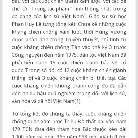
đầu với các cuộc chiến tranh xâm lược, với các đế
chế lớn. Trong tác phẩm “Tính thống nhất trong
đa dạng của lịch sử Việt Nam”, Giáo sư sử học
Phan Huy Lê từng tổng kết: Chưa kể những cuộc
kháng chiến chống xâm lược thời Hùng Vương
được phản ánh trong truyền thuyết, chỉ tính từ
cuộc kháng chiến chống Tần vào thế kỷ 3 trước
Công nguyên đến năm 1975, dân tộc Việt Nam đã
phải tiến hành 15 cuộc chiến tranh bảo vệ Tổ
quốc. Trong số đó, có 12 cuộc kháng chiến giành
thắng lợi và 3 cuộc kháng chiến bị thất bại. Các
cuộc kháng chiến không thành công đó đã dẫn
đến nhiều hậu quả nghiêm trọng đối với lịch sử,
văn hóa và xã hội Việt Nam[1].
Từ tổng kết đó chúng ta thấy, cuộc kháng chiến
chống quân xâm lược Triệu Đà thất bại vào năm
179 TCN đưa đến thảm hoạ Bắc thuộc kéo dài
1.000 năm và phải đến năm 938 mới giành được