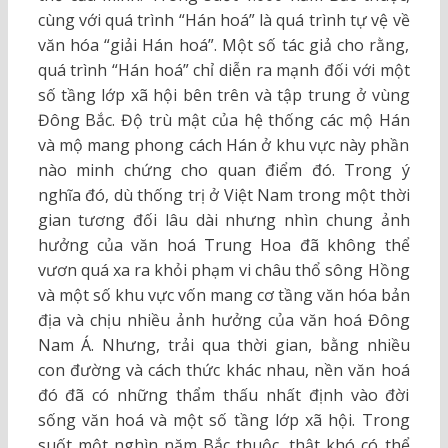
cùng với quá trình “Hán hoá” là quá trình tự vệ về
văn hóa “giải Hán hoá”. Một số tác giả cho rằng,
quá trình “Hán hoá” chỉ diễn ra mạnh đối với một
số tầng lớp xã hội bên trên và tập trung ở vùng
Đông Bắc. Độ trù mật của hệ thống các mộ Hán
và mộ mang phong cách Hán ở khu vực này phần
nào minh chứng cho quan điểm đó. Trong ý
nghĩa đó, dù thống trị ở Việt Nam trong một thời
gian tương đối lâu dài nhưng nhìn chung ảnh
hưởng của văn hoá Trung Hoa đã không thể
vươn quá xa ra khỏi phạm vi châu thổ sông Hồng
và một số khu vực vốn mang cơ tầng văn hóa bản
địa và chịu nhiều ảnh hưởng của văn hoá Đông
Nam Á. Nhưng, trải qua thời gian, bằng nhiều
con đường và cách thức khác nhau, nền văn hoá
đó đã có những thẩm thấu nhất định vào đời
sống văn hoá và một số tầng lớp xã hội. Trong
suốt một nghìn năm Bắc thuộc, thật khó có thể