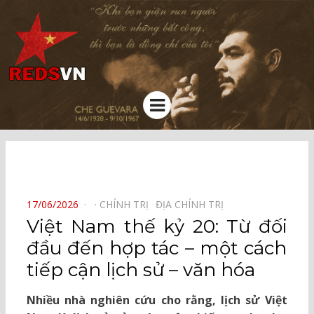
Kênh chia sẻ tri thức cộng đồng
Menu
⠀
POSTED
17/06/2026
CHÍNH TRỊ⠀
ĐỊA CHÍNH TRỊ⠀
ON
Việt Nam thế kỷ 20: Từ đối
đầu đến hợp tác – một cách
tiếp cận lịch sử – văn hóa
Nhiều nhà nghiên cứu cho rằng, lịch sử Việt