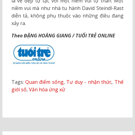
là vẻ đẹp tự tại, với một niềm vui tự thân. Một
niềm vui mà như nhà tu hành David Steindl-Rast
diễn tả, không phụ thuộc vào những điều đang
xảy ra.
Theo ĐẶNG HOÀNG GIANG / TUỔI TRẺ ONLINE
Tags:
Quan điểm sống
,
Tư duy - nhận thức
,
Thế
giới số
,
Văn hóa ứng xử