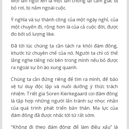
Mỗi lần ngoi lên là một lần chống lại cảm giác bị
bỏ rơi, bị nằm ngoài cuộc.
Ý nghĩa và sự thành công của một ngày nghỉ, của
một chuyến đi, rộng hơn là của cả cuộc đời, được
đo bởi số lượng like.
Đã tới lúc chúng ta cần tách ra khỏi đám đông,
khước từ chuyên chế của nó. Người ta chỉ có thể
lắng nghe tiếng nói bên trong mình nếu bỏ được
ra ngoài sự ồn ào xung quanh.
Chúng ta cần đứng riêng để tìm ra mình, để bảo
vệ tư duy độc lập và nuôi dưỡng ý thức trách
nhiệm. Triết gia Soren Kierkegaard coi đám đông
là tập hợp những người lẩn tránh sự nhọc nhằn
của quá trình phát triển bản thân. Ma lực của
đám đông đã được nhắc tới từ rất sớm.
“Không đi theo đám đông để làm điều xấu” là