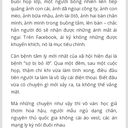
buổi họp lớp, một người bỗng nhiên liên tiếp
quẳng ảnh con cái, ảnh dã ngoại công ty, ảnh con
mèo, ảnh bữa nhậu, ảnh lái ôtô, ảnh hai bàn chân
mình, ảnh mình trong buồng tắm, lên bàn – chắc
hẳn người đó sẽ nhận được những ánh mắt ái
ngại. Trên Facebook, ái kỷ không những được
khuyến khích, nó là mục tiêu chính.
Căn bệnh tâm lý mới nhất của xã hội hiện đại là
bệnh “sợ bị bỏ lỡ”. Qua một đêm, sau một cuộc
họp, thậm chí khi vừa làm tình xong, điều đầu
tiên người ta làm là vồ lấy cái điện thoại. Biết đâu
vừa có chuyện gì mới xảy ra, ta không thể vắng
mặt.
Mà những chuyện như vậy thì vô vàn: học giả
thơm hoa hậu, người mẫu ngủ dạng chân,
nguyên thủ quốc gia không cài áo vest, các án
mạng ly kỳ nối đuôi nhau.