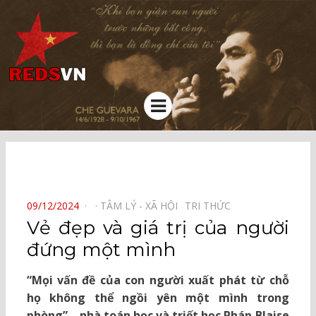
Kênh chia sẻ tri thức cộng đồng
Menu
⠀
POSTED
09/12/2024
TÂM LÝ - XÃ HỘI⠀
TRI THỨC⠀
ON
Vẻ đẹp và giá trị của người
đứng một mình
“Mọi vấn đề của con người xuất phát từ chỗ
họ không thể ngồi yên một mình trong
phòng” – nhà toán học và triết học Pháp Blaise