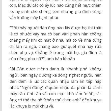
con. Mặc dù các cô ấy lúc nào cũng hết mực chăm
lo, hy sinh cho chồng con nhưng gia đình cũng
vẫn không mấy hạnh phúc.
“Tôi thấy người đàn ông nào lấy được họ thì thật
là có phước vậy mà cô bạn vẫn phàn nàn chồng
chẳng mấy khi có mặt ở nhà, mà có về nhà cũng
chỉ lăn ra ngủ, chẳng bao giờ quét nhà hay rửa
chén phụ vợ. Chẳng lẽ trong mắt họ, gia đình là
của riêng phụ nữ?”, anh băn khoăn.
Sài Gòn được mệnh danh là “thành phố không
ngủ”, ban ngày đường xá đông nghẹt người, nên
đến đêm là lúc các quán nhậu làm ăn tấp nập
nhất. “Ngồi đồng” ở quán nhậu đa phần là cánh
mày râu. Chỉ cần vài con mực khô làm “mồi”, các
ông có thể tha hồ “chén chú chén anh” đến khuya
lắc khuya lơ mới chịu về.