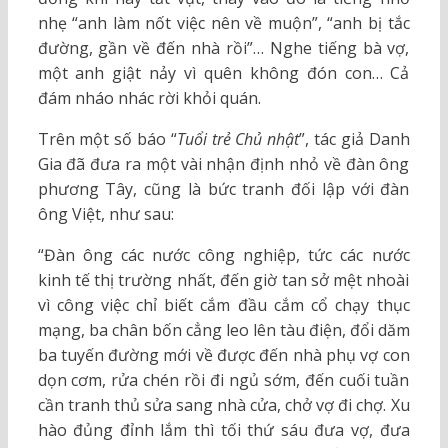
nhẹ “anh làm nốt việc nên về muộn”, “anh bị tắc
đường, gần về đến nhà rồi”… Nghe tiếng bà vợ,
một anh giật nảy vì quên không đón con… Cả
đám nháo nhác rời khỏi quán.
Trên một số báo “
Tuổi trẻ Chủ nhật
”, tác giả Danh
Gia đã đưa ra một vài nhận định nhỏ về đàn ông
phương Tây, cũng là bức tranh đối lập với đàn
ông Việt, như sau:
“Đàn ông các nước công nghiệp, tức các nước
kinh tế thị trường nhất, đến giờ tan sở mệt nhoài
vì công việc chỉ biết cắm đầu cắm cổ chạy thục
mạng, ba chân bốn cẳng leo lên tàu điện, đổi dăm
ba tuyến đường mới về được đến nhà phụ vợ con
dọn cơm, rửa chén rồi đi ngủ sớm, đến cuối tuần
cần tranh thủ sửa sang nhà cửa, chở vợ đi chợ. Xu
hào đủng đỉnh lắm thì tối thứ sáu đưa vợ, đưa