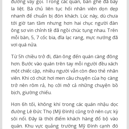
đường vẫy gọi. Trong các quán, bàn ghế đã bày
la liệt. Bà chủ liên tục hối nhân viên dọn dẹp
nhanh để chuẩn bị đón khách. Lúc này, dù chưa
tới giờ tan tầm nhưng hơn hai chục người đàn
ông sơ vin chỉnh tề đã ngồi chúc tụng nhau. Trên
mỗi bàn, 5, 7 cốc bia, đĩa lạc rang, mực nướng đã
vơi quá nửa.
Từ 5h chiều trở đi, đàn ông đến quán càng đông
hơn. Bước vào quán trên tay mỗi người đều xách
một chiếc cặp, nhiều người vẫn còn đeo thẻ nhân
viên. Khi có chút hơi men câu chuyện của họ càng
trở nên rôm rả, họ cởi mở cả những chuyện bồ
bịch, giường chiếu.
Hơn 6h tối, không khí trong các quán nhậu dọc
đường Lê Đức Thọ (Mỹ Đình) cũng trở nên cực kỳ
sôi nổi. Đây là thời điểm khách hàng đổ bộ vào
quán. Khu vực quảng trường Mỹ Đình cạnh đó