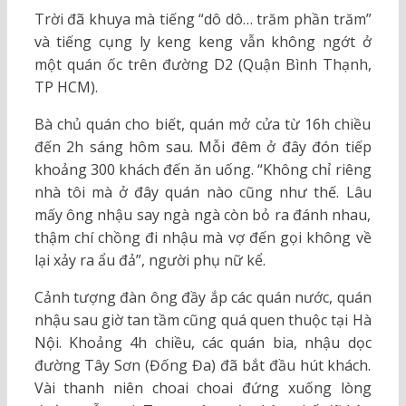
Trời đã khuya mà tiếng “dô dô… trăm phần trăm”
và tiếng cụng ly keng keng vẫn không ngớt ở
một quán ốc trên đường D2 (Quận Bình Thạnh,
TP HCM).
Bà chủ quán cho biết, quán mở cửa từ 16h chiều
đến 2h sáng hôm sau. Mỗi đêm ở đây đón tiếp
khoảng 300 khách đến ăn uống. “Không chỉ riêng
nhà tôi mà ở đây quán nào cũng như thế. Lâu
mấy ông nhậu say ngà ngà còn bỏ ra đánh nhau,
thậm chí chồng đi nhậu mà vợ đến gọi không về
lại xảy ra ẩu đả”, người phụ nữ kể.
Cảnh tượng đàn ông đầy ắp các quán nước, quán
nhậu sau giờ tan tầm cũng quá quen thuộc tại Hà
Nội. Khoảng 4h chiều, các quán bia, nhậu dọc
đường Tây Sơn (Đống Đa) đã bắt đầu hút khách.
Vài thanh niên choai choai đứng xuống lòng