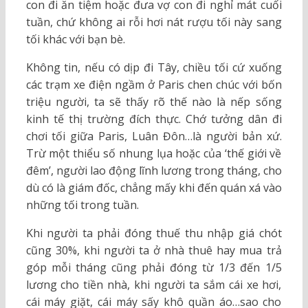
con đi ăn tiệm hoặc đưa vợ con đi nghỉ mát cuối
tuần, chứ không ai rỗi hơi nát rượu tối này sang
tối khác với bạn bè.
Không tin, nếu có dịp đi Tây, chiều tối cứ xuống
các trạm xe điện ngầm ở Paris chen chúc với bốn
triệu người, ta sẽ thấy rõ thế nào là nếp sống
kinh tế thị trường đích thực. Chớ tưởng dân đi
chơi tối giữa Paris, Luân Đôn…là người bản xứ.
Trừ một thiểu số nhung lụa hoặc của ‘thế giới về
đêm’, người lao động lĩnh lương trong tháng, cho
dù có là giám đốc, chẳng mấy khi đến quán xá vào
những tối trong tuần.
Khi người ta phải đóng thuế thu nhập giá chót
cũng 30%, khi người ta ở nhà thuê hay mua trả
góp mỗi tháng cũng phải đóng từ 1/3 đến 1/5
lương cho tiền nhà, khi người ta sắm cái xe hơi,
cái máy giặt, cái máy sấy khô quần áo…sao cho