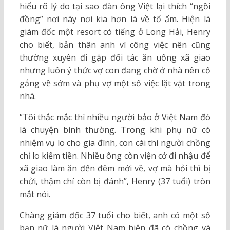
hiểu rõ lý do tại sao đàn ông Việt lại thích “ngồi
đồng” nơi này nơi kia hơn là về tổ ấm. Hiện là
giám đốc một resort có tiếng ở Long Hải, Henry
cho biết, bản thân anh vì công việc nên cũng
thường xuyên đi gặp đối tác ăn uống xã giao
nhưng luôn ý thức vợ con đang chờ ở nhà nên cố
gắng về sớm và phụ vợ một số việc lặt vặt trong
nhà.
“Tôi thắc mắc thì nhiều người bảo ở Việt Nam đó
là chuyện bình thường. Trong khi phụ nữ có
nhiệm vụ lo cho gia đình, con cái thì người chồng
chỉ lo kiếm tiền. Nhiều ông còn viện cớ đi nhậu để
xã giao làm ăn đến đêm mới về, vợ mà hỏi thì bị
chửi, thậm chí còn bị đánh”, Henry (37 tuổi) tròn
mắt nói.
Chàng giám đốc 37 tuổi cho biết, anh có một số
bạn nữ là người Việt Nam hiện đã có chồng và