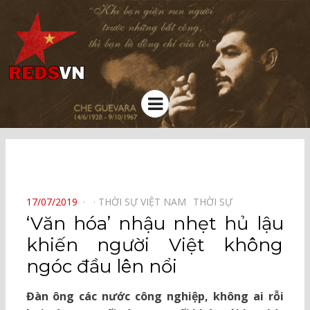
Kênh chia sẻ tri thức cộng đồng
Menu
⠀
POSTED
17/07/2019
THỜI SỰ VIỆT NAM⠀
THỜI SỰ⠀
ON
‘Văn hóa’ nhậu nhẹt hủ lậu
khiến người Việt không
ngóc đầu lên nổi
Đàn ông các nước công nghiệp, không ai rỗi