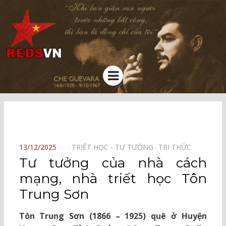
Kênh chia sẻ tri thức cộng đồng
Menu
⠀
POSTED
13/12/2025
TRIẾT HỌC - TƯ TƯỞNG⠀
TRI THỨC⠀
ON
Tư tưởng của nhà cách
mạng, nhà triết học Tôn
Trung Sơn
Tôn Trung Sơn (1866 – 1925) quê ở Huyện