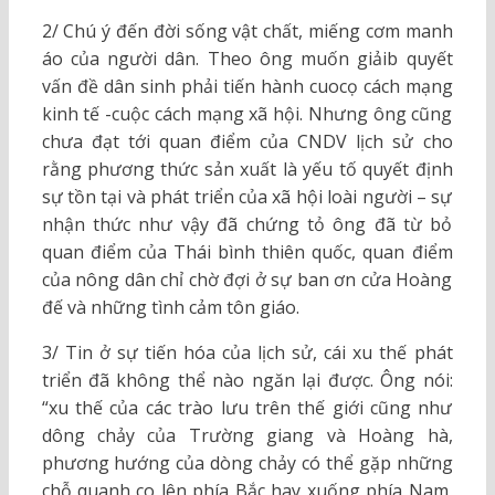
2/ Chú ý đến đời sống vật chất, miếng cơm manh
áo của người dân. Theo ông muốn giảib quyết
vấn đề dân sinh phải tiến hành cuocọ cách mạng
kinh tế -cuộc cách mạng xã hội. Nhưng ông cũng
chưa đạt tới quan điểm của CNDV lịch sử cho
rằng phương thức sản xuất là yếu tố quyết định
sự tồn tại và phát triển của xã hội loài người – sự
nhận thức như vậy đã chứng tỏ ông đã từ bỏ
quan điểm của Thái bình thiên quốc, quan điểm
của nông dân chỉ chờ đợi ở sự ban ơn cửa Hoàng
đế và những tình cảm tôn giáo.
3/ Tin ở sự tiến hóa của lịch sử, cái xu thế phát
triển đã không thể nào ngăn lại được. Ông nói:
“xu thế của các trào lưu trên thế giới cũng như
dông chảy của Trường giang và Hoàng hà,
phương hướng của dòng chảy có thể gặp những
chỗ quanh co lên phía Bắc hay xuống phía Nam,