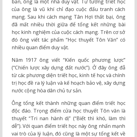
bản, ông là một nhà duy vật. Tư tưởng triết học
của ông là vũ khí chỉ đạo cuộc đấu tranh cách
mạng. Sau khi cách mạng Tân Hợi thất bại, ông
đã mất nhiều thời giữa để tổng kết những bài
học kinh nghiệm của cuộc cách mạng. Trên cơ sở
đó ông viết tác phẩm “Học thuyết Tôn Văn” có
nhiều quan điểm duy vật.
Năm 1917 ông viết “Kiến quốc phương lược”
(“Chiến lược xây dựng đất nước”). Ở đây ông đẫ
từ các phương diện triết học, kinh tế học và chính
trị học đề ra lý luận và kế hoạch bảo vệ, xây dựng
nước cộng hòa dân chủ tư sản.
Ông tổng kết thành những quan điểm triết học
độc đáo. Trọng điểm cửa học thuyết Tôn văn là
thuyết “Tri nan hành dị” (“Biết thì khó, làm thì
dễ”). Với quan điểm triết học này ông nhấn mạnh
vai trò của lý luận, đó cũng là một sự tổng kết về