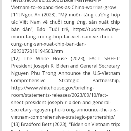
news/section/6/208062/Biden-arrives-in-
Vietnam-to-expand-ties-as-China-worries-grow
[11] Ngọc An (2023), “Mỹ muốn tăng cường hợp
tác Việt Nam về chuỗi cung ứng, sản xuất chip
bán dẫn”, Báo Tuổi trẻ, https://tuoitre.vn/my-
muon-tang-cuong-hop-tac-viet-nam-ve-chuoi-
cung-ung-san-xuat-chip-ban-dan-
2023072019194503.htm
[12] The White House (2023), FACT SHEET:
President Joseph R. Biden and General Secretary
Nguyen Phu Trong Announce the U.S-Vietnam
Comprehensive Strategic Partnership,
https://www.whitehouse.gov/briefing-
room/statements-releases/2023/09/10/fact-
sheet-president-joseph-r-biden-and-general-
secretary-nguyen-phu-trong-announce-the-u-s-
vietnam-comprehensive-strategic-partnership/
[13] Bradford Betz (2023), “Biden on Vietnam trip: