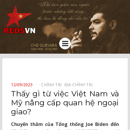
Kênh chia sẻ tri thức cộng đồng
Menu
⠀
POSTED
12/09/2023
CHÍNH TRỊ⠀
ĐỊA CHÍNH TRỊ⠀
ON
Thấy gì từ việc Việt Nam và
Mỹ nâng cấp quan hệ ngoại
giao?
Chuyến thăm của Tổng thống Joe Biden đến