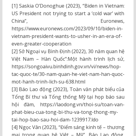
[1] Saskia O’Donoghue (2023), “Biden in Vietnam:
US President not trying to start a ‘cold war’ with
China”, Euronews,
https://www.euronews.com/2023/09/10/biden-in-
vietnam-president-wants-to-usher-in-an-era-of-
even-greater-cooperation
[2] Sở Ngoại vụ Bình Định (2022), 30 năm quan hệ
Việt Nam – Hàn Quốc”:Một hành trình lịch sử,
https://songoaivu.binhdinh.gov.vn/vi/news/hop-
tac-quoc-te/30-nam-quan-he-viet-nam-han-quoc-
mot-hanh-trinh-lich-su-638.html
[3] Báo Lao động (2023), Toàn văn phát biểu của
Tổng Bí thư và Tổng thống Mỹ tại họp báo sau
hội đàm, https://laodong.vn/thoi-su/toan-van-
phat-bieu-cua-tong-bi-thu-va-tong-thong-my-
tai-hop-bao-sau-hoi-dam-1239917.ldo
[4] Ngọc Vân (2023), “Điểm sáng kinh tế – thương
mại trong quan hệ Việt – Mỹ”, Báo Lao động,