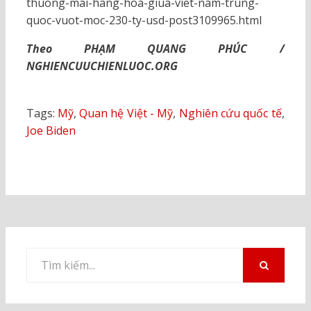
thuong-mai-hang-hoa-giua-viet-nam-trung-
quoc-vuot-moc-230-ty-usd-post3109965.html
Theo PHẠM QUANG PHÚC /
NGHIENCUUCHIENLUOC.ORG
Tags:
Mỹ
,
Quan hệ Việt - Mỹ
,
Nghiên cứu quốc tế
,
Joe Biden
Tìm
kiếm
TÌM
KIẾM
cho: