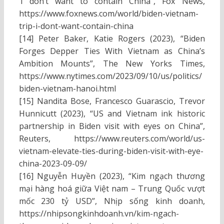
‘I don’t want to contain China”, Fox News,
https://www.foxnews.com/world/biden-vietnam-
trip-i-dont-want-contain-china
[14] Peter Baker, Katie Rogers (2023), “Biden
Forges Depper Ties With Vietnam as China’s
Ambition Mounts”, The New Yorks Times,
https://www.nytimes.com/2023/09/10/us/politics/
biden-vietnam-hanoi.html
[15] Nandita Bose, Francesco Guarascio, Trevor
Hunnicutt (2023), “US and Vietnam ink historic
partnership in Biden visit with eyes on China”,
Reuters, https://www.reuters.com/world/us-
vietnam-elevate-ties-during-biden-visit-with-eye-
china-2023-09-09/
[16] Nguyễn Huyền (2023), “Kim ngạch thương
mại hàng hoá giữa Việt nam – Trung Quốc vượt
mốc 230 tỷ USD”, Nhịp sống kinh doanh,
https://nhipsongkinhdoanh.vn/kim-ngach-