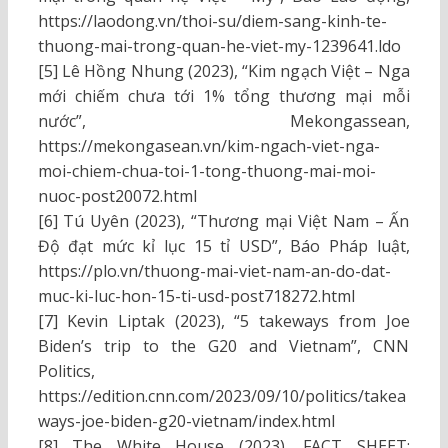
https://laodong.vn/thoi-su/diem-sang-kinh-te-
thuong-mai-trong-quan-he-viet-my-1239641.ldo
[5] Lê Hồng Nhung (2023), “Kim ngạch Việt – Nga
mới chiếm chưa tới 1% tổng thương mại mỗi
nước”, Mekongassean,
https://mekongasean.vn/kim-ngach-viet-nga-
moi-chiem-chua-toi-1-tong-thuong-mai-moi-
nuoc-post20072.html
[6] Tú Uyên (2023), “Thương mại Việt Nam – Ấn
Độ đạt mức kỉ lục 15 tỉ USD”, Báo Pháp luật,
https://plo.vn/thuong-mai-viet-nam-an-do-dat-
muc-ki-luc-hon-15-ti-usd-post718272.html
[7] Kevin Liptak (2023), “5 takeways from Joe
Biden’s trip to the G20 and Vietnam”, CNN
Politics,
https://edition.cnn.com/2023/09/10/politics/takea
ways-joe-biden-g20-vietnam/index.html
[8] The White House (2023), FACT SHEET: