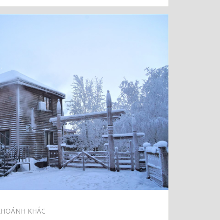
KHOẢNH KHẮC⠀