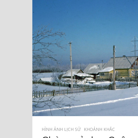
HÌNH ẢNH LỊCH SỬ⠀
KHOẢNH KHẮC⠀