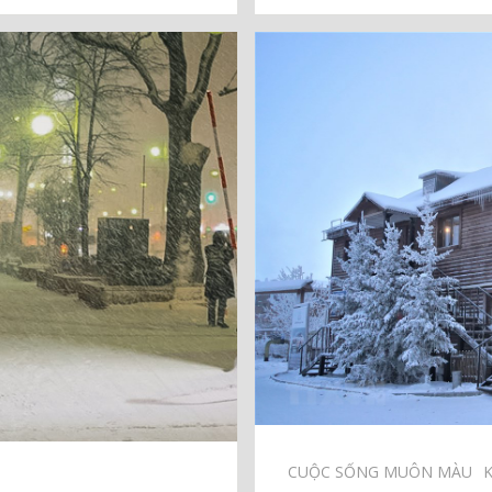
CUỘC SỐNG MUÔN MÀU⠀