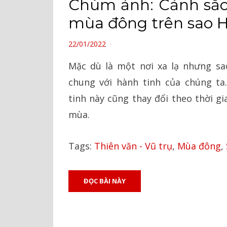
Chùm ảnh: Cảnh sắc
mùa đông trên sao 
POSTED
22/01/2022
ON
Mặc dù là một nơi xa lạ nhưng sa
chung với hành tinh của chúng ta
tinh này cũng thay đổi theo thời gi
mùa.
Tags:
Thiên văn - Vũ trụ
,
Mùa đông
,
ĐỌC BÀI NÀY