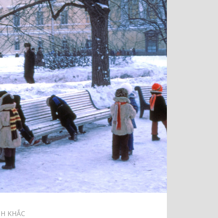
H KHẮC⠀