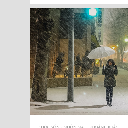
CUỘC SỐNG MUÔN MÀU⠀
KHOẢNH KHẮC⠀