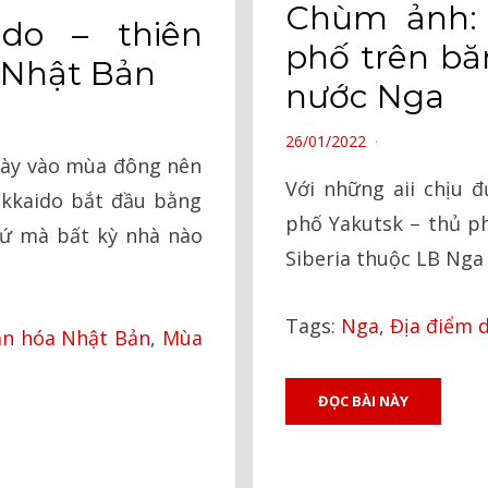
Chùm ảnh:
do – thiên
phố trên bă
 Nhật Bản
nước Nga
POSTED
26/01/2022
ngày vào mùa đông nên
ON
Với những aii chịu đ
okkaido bắt đầu bằng
phố Yakutsk – thủ p
thứ mà bất kỳ nhà nào
Siberia thuộc LB Nga
Tags:
Nga
,
Địa điểm d
ăn hóa Nhật Bản
,
Mùa
ĐỌC BÀI NÀY