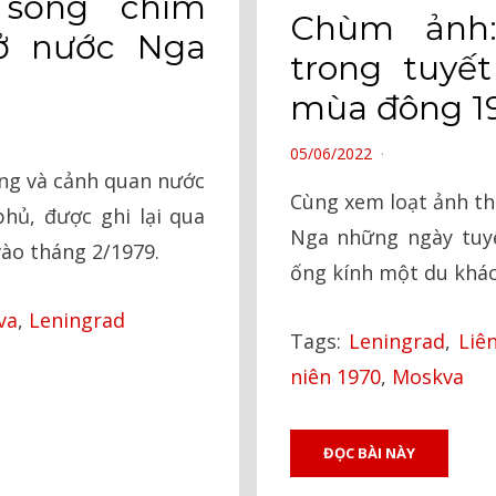
sống chìm
Chùm ảnh
 ở nước Nga
trong tuyế
mùa đông 1
POSTED
05/06/2022
ống và cảnh quan nước
ON
Cùng xem loạt ảnh th
hủ, được ghi lại qua
Nga những ngày tuyế
ào tháng 2/1979.
ống kính một du khác
va
,
Leningrad
Tags:
Leningrad
,
Liê
niên 1970
,
Moskva
ĐỌC BÀI NÀY