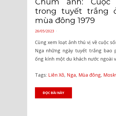
Chùm ảnh: Cuộc 
trong tuyết trắng
mùa đông 1979
POSTED
26/05/2023
ON
Cùng xem loạt ảnh thú vị về cuộc s
Nga những ngày tuyết trắng bao p
ống kính một du khách nước ngoài v
Tags:
Liên Xô
,
Nga
,
Mùa đông
,
Mosk
ĐỌC BÀI NÀY