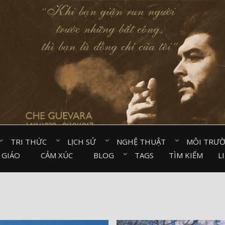
TRI THỨC⠀
LỊCH SỬ⠀
NGHỆ THUẬT⠀
MÔI TRƯ
 GIÁO⠀
CẢM XÚC⠀
BLOG⠀
TAGS
TÌM KIẾM
L