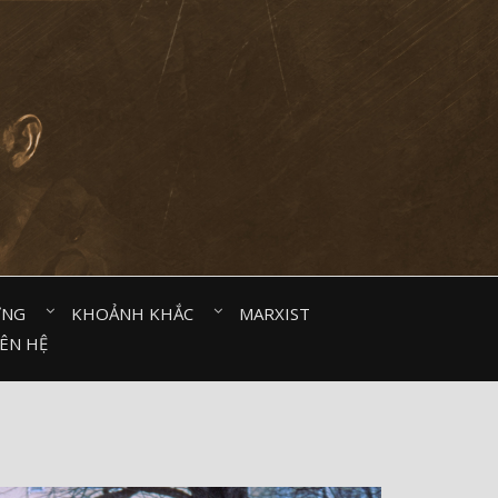
ỜNG⠀
KHOẢNH KHẮC⠀
MARXIST⠀
IÊN HỆ