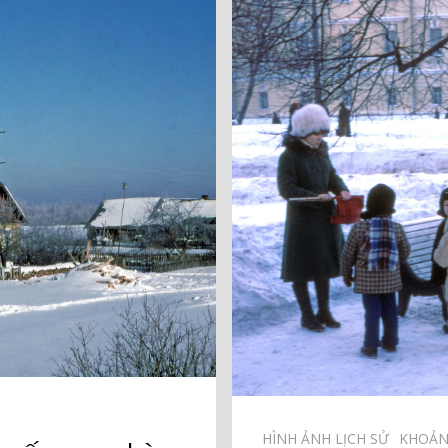
HÌNH ẢNH LỊCH SỬ⠀
KHOẢN