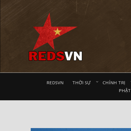
Kênh chia sẻ tri thức cộng đồng
REDSVN
THỜI SỰ⠀
CHÍNH TRỊ⠀
PHẬT