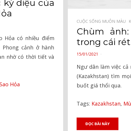
 kỳ diệu của
Hỏa
CUỘC SỐNG MUÔN MÀU⠀
Chùm ảnh:
o Hỏa có nhiều điểm
trong cái r
. Phong cảnh ở hành
POSTED
15/01/2021
an nhờ có thời tiết và
ON
Ngư dân làm việc cả 
(Kazakhstan) tìm mọi
Sao Hỏa
buốt giá thổi qua.
Tags:
Kazakhstan
,
Mù
ĐỌC BÀI NÀY