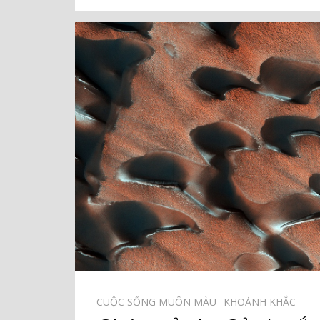
CUỘC SỐNG MUÔN MÀU⠀
KHOẢNH KHẮC⠀