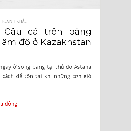
KHOẢNH KHẮC⠀
 Câu cá trên băng
ét âm độ ở Kazakhstan
ngày ở sông băng tại thủ đô Astana
 cách để tồn tại khi những cơn gió
a đông