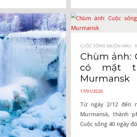
CUỘC SỐNG MUÔN MÀU⠀
Chùm ảnh: 
có mặt t
Murmansk
POSTED
17/01/2020
ON
Từ ngày 2/12 đến 
Murmansk, thành p
Cuộc sống 40 ngày đó