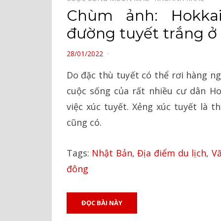
Chùm ảnh: Hokkai
đường tuyết trắng ở
POSTED
28/01/2022
ON
Do đặc thù tuyết có thể rơi hàng 
cuộc sống của rất nhiều cư dân H
việc xúc tuyết. Xẻng xúc tuyết là 
cũng có.
Tags:
Nhật Bản
,
Địa điểm du lịch
,
V
đông
ĐỌC BÀI NÀY