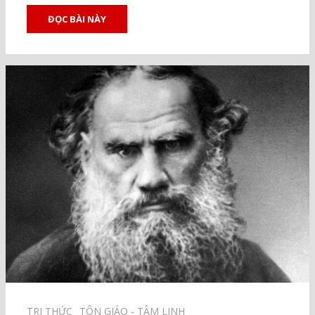
ĐỌC BÀI NÀY
TRI THỨC⠀
TÔN GIÁO - TÂM LINH⠀