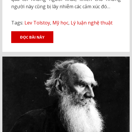
người này cũng bị lây nhiễm các cảm xúc đó…
Tags:
Lev Tolstoy
,
Mỹ học
,
Lý luận nghệ thuật
ĐỌC BÀI NÀY