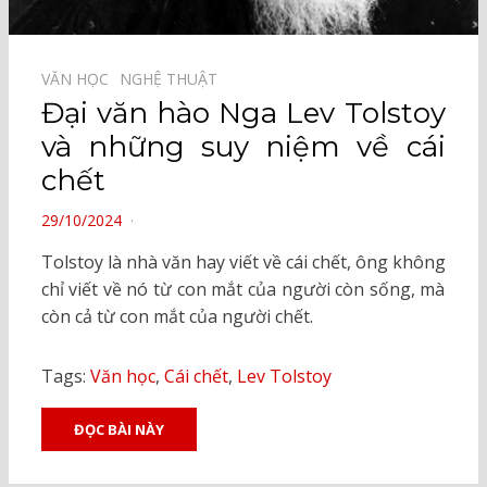
VĂN HỌC⠀
NGHỆ THUẬT⠀
Đại văn hào Nga Lev Tolstoy
và những suy niệm về cái
chết
POSTED
29/10/2024
ON
Tolstoy là nhà văn hay viết về cái chết, ông không
chỉ viết về nó từ con mắt của người còn sống, mà
còn cả từ con mắt của người chết.
Tags:
Văn học
,
Cái chết
,
Lev Tolstoy
ĐỌC BÀI NÀY