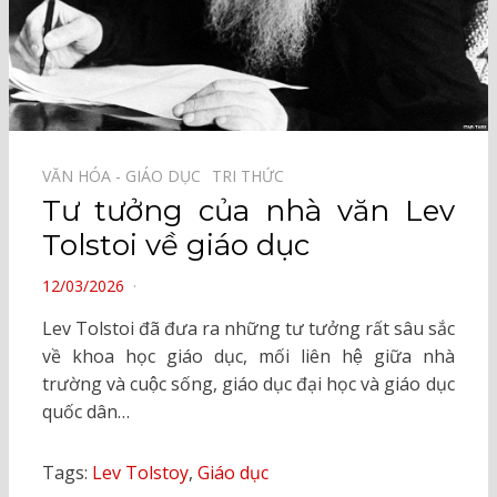
VĂN HÓA - GIÁO DỤC⠀
TRI THỨC⠀
Tư tưởng của nhà văn Lev
Tolstoi về giáo dục
POSTED
12/03/2026
ON
Lev Tolstoi đã đưa ra những tư tưởng rất sâu sắc
về khoa học giáo dục, mối liên hệ giữa nhà
trường và cuộc sống, giáo dục đại học và giáo dục
quốc dân…
Tags:
Lev Tolstoy
,
Giáo dục