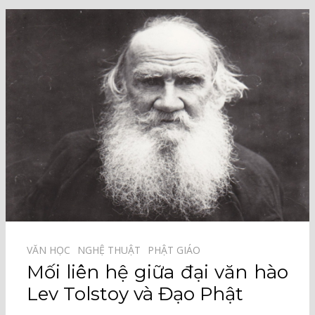
VĂN HỌC⠀
NGHỆ THUẬT⠀
PHẬT GIÁO⠀
Mối liên hệ giữa đại văn hào
Lev Tolstoy và Đạo Phật