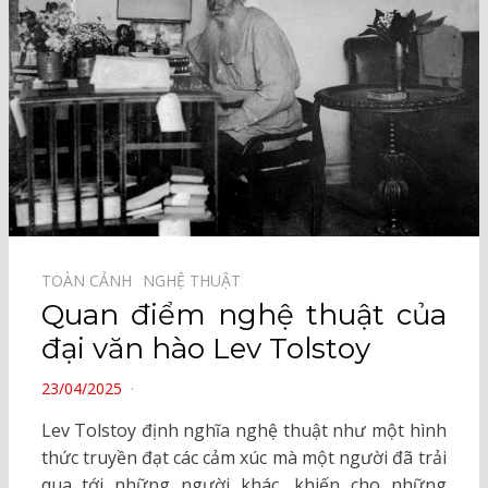
TOÀN CẢNH⠀
NGHỆ THUẬT⠀
Quan điểm nghệ thuật của
đại văn hào Lev Tolstoy
POSTED
23/04/2025
ON
Lev Tolstoy định nghĩa nghệ thuật như một hình
thức truyền đạt các cảm xúc mà một người đã trải
qua tới những người khác, khiến cho những