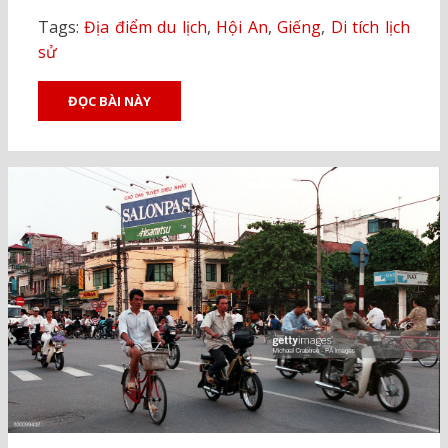
Tags:
Địa điểm du lịch
,
Hội An
,
Giếng
,
Di tích lịch
sử
ĐỌC BÀI NÀY