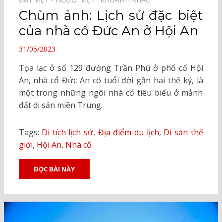
Chùm ảnh: Lịch sử đặc biệt
của nhà cổ Đức An ở Hội An
POSTED
31/05/2023
ON
Tọa lạc ở số 129 đường Trần Phú ở phố cổ Hội
An, nhà cổ Đức An có tuổi đời gần hai thế kỷ, là
một trong những ngôi nhà cổ tiêu biểu ở mảnh
đất di sản miền Trung.
Tags:
Di tích lịch sử
,
Địa điểm du lịch
,
Di sản thế
giới
,
Hội An
,
Nhà cổ
ĐỌC BÀI NÀY