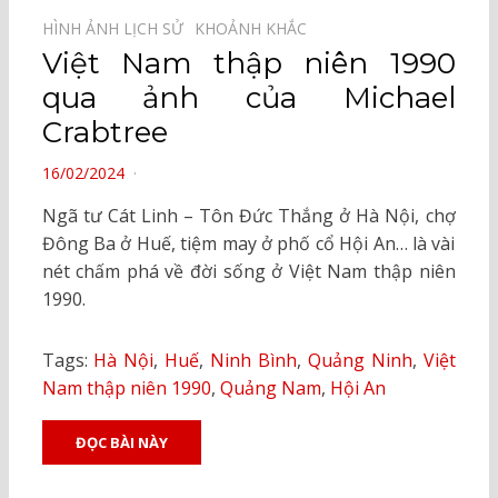
HÌNH ẢNH LỊCH SỬ⠀
KHOẢNH KHẮC⠀
Việt Nam thập niên 1990
qua ảnh của Michael
Crabtree
POSTED
16/02/2024
ON
Ngã tư Cát Linh – Tôn Đức Thắng ở Hà Nội, chợ
Đông Ba ở Huế, tiệm may ở phố cổ Hội An… là vài
nét chấm phá về đời sống ở Việt Nam thập niên
1990.
Tags:
Hà Nội
,
Huế
,
Ninh Bình
,
Quảng Ninh
,
Việt
Nam thập niên 1990
,
Quảng Nam
,
Hội An
ĐỌC BÀI NÀY