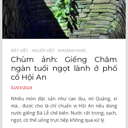
ĐẤT VIỆT - NGƯỜI VIỆT⠀
KHOẢNH KHẮC⠀
Chùm ảnh: Giếng Chăm
ngàn tuổi ngọt lành ở phố
cổ Hội An
POSTED
02/03/2024
ON
Nhiều món đặc sản như cao lầu, mì Quảng, xí
mà… được cho là chỉ chuẩn vị Hội An nếu dùng
nước giếng Bá Lễ chế biến. Nước rất trong, sạch,
ngọt, có thể uống trực tiếp không qua xử lý.