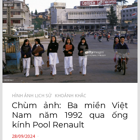
HÌNH ẢNH LỊCH SỬ⠀
KHOẢNH KHẮC⠀
Chùm ảnh: Ba miền Việt
Nam năm 1992 qua ống
kính Pool Renault
POSTED
28/09/2024