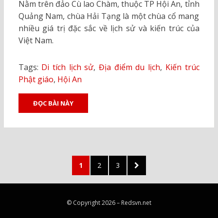
Nằm trên đảo Cù lao Chàm, thuộc TP Hội An, tỉnh
Quảng Nam, chùa Hải Tạng là một chùa cổ mang
nhiều giá trị đặc sắc về lịch sử và kiến trúc của
Việt Nam.
Tags:
Di tích lịch sử
,
Địa điểm du lịch
,
Kiến trúc
Phật giáo
,
Hội An
ĐỌC BÀI NÀY
Posts
PAGE
PAGE
PAGE
NEXT
1
2
3
pagination
PAGE
© Copyright 2026 –
Redsvn.net