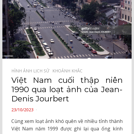
HÌNH ẢNH LỊCH SỬ⠀
KHOẢNH KHẮC⠀
Việt Nam cuối thập niên
1990 qua loạt ảnh của Jean-
Denis Jourbert
POSTED
23/10/2023
ON
Cùng xem loạt ảnh khó quên về nhiều tỉnh thành
Việt Nam năm 1999 được ghi lại qua ống kính