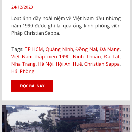
POSTED
24/12/2023
ON
Loạt ảnh đầy hoài niệm về Việt Nam đầu những
năm 1990 được ghi lại qua ống kính phóng viên
Pháp Christian Sappa.
Tags:
TP HCM
,
Quảng Ninh
,
Đồng Nai
,
Đà Nẵng
,
Việt Nam thập niên 1990
,
Ninh Thuận
,
Đà Lạt
,
Nha Trang
,
Hà Nội
,
Hội An
,
Huế
,
Christian Sappa
,
Hải Phòng
ĐỌC BÀI NÀY