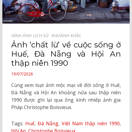
HÌNH ẢNH LỊCH SỬ⠀
KHOẢNH KHẮC⠀
Ảnh ‘chất lừ’ về cuộc sống ở
Huế, Đà Nẵng và Hội An
thập niên 1990
POSTED
19/07/2026
ON
Cùng xem loạt ảnh mộc mạc về đời sống ở Huế,
Đà Nẵng và Hội An khoảng nửa sau thập niên
1990 được ghi lại qua ống kính nhiếp ảnh gia
Pháp Christophe Boisvieux.
Tags:
Huế
,
Đà Nẵng
,
Việt Nam thập niên 1990
,
Hội An
,
Christophe Boisvieux