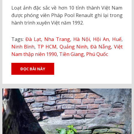
ON
Loạt ảnh đặc sắc về hơn 10 tỉnh thành Việt Nam
được phóng viên Pháp Pool Renault ghi lại trong
hành trình xuyên Việt năm 1992.
Tags:
Đà Lạt
,
Nha Trang
,
Hà Nội
,
Hội An
,
Huế
,
Ninh Bình
,
TP HCM
,
Quảng Ninh
,
Đà Nẵng
,
Việt
Nam thập niên 1990
,
Tiền Giang
,
Phú Quốc
ĐỌC BÀI NÀY