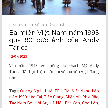
HÌNH ẢNH LỊCH SỬ⠀
KHOẢNH KHẮC⠀
Ba miền Việt Nam năm 1995
qua 80 bức ảnh của Andy
Tarica
POSTED
12/07/2023
ON
Vào năm 1995, vợ chồng du khách Mỹ Andy
Tarica đã thực hiện một chuyến xuyên Việt đáng
nhớ.
Tags:
Quảng Ngãi
,
Huế
,
TP HCM
,
Việt Nam thập
niên 1990
,
Lào Cai
,
Tiền Giang
,
Miền núi Phía Bắc
,
Tây Nam Bộ
,
Hội An
,
Hà Nội
,
Bắc Cạn
,
Chợ Lớn
,