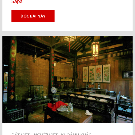
Sapa
ĐỌC BÀI NÀY
ĐẤT VIỆT - NGƯỜI VIỆT⠀
KHOẢNH KHẮC⠀