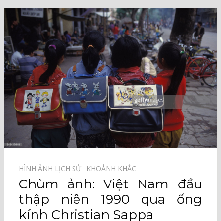
HÌNH ẢNH LỊCH SỬ⠀
KHOẢNH KHẮC⠀
Chùm ảnh: Việt Nam đầu
thập niên 1990 qua ống
kính Christian Sappa