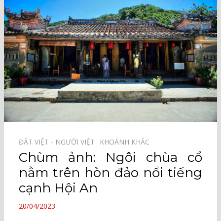
ĐẤT VIỆT - NGƯỜI VIỆT⠀
KHOẢNH KHẮC⠀
Chùm ảnh: Ngôi chùa cổ
nằm trên hòn đảo nổi tiếng
cạnh Hội An
POSTED
20/04/2023
ON