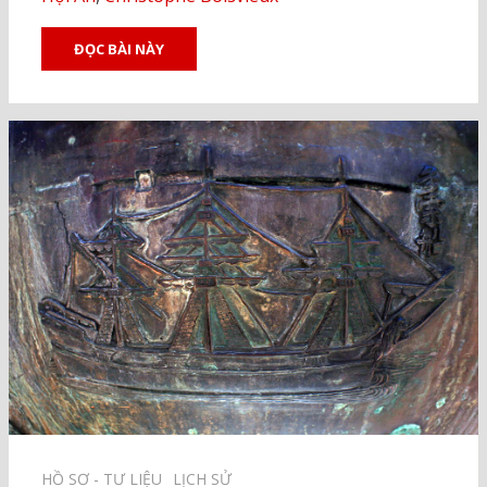
ĐỌC BÀI NÀY
HỒ SƠ - TƯ LIỆU⠀
LỊCH SỬ⠀