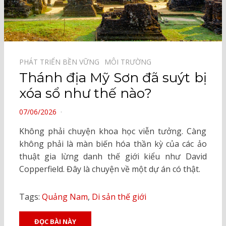
PHÁT TRIỂN BỀN VỮNG⠀
MÔI TRƯỜNG⠀
Thánh địa Mỹ Sơn đã suýt bị
xóa sổ như thế nào?
POSTED
07/06/2026
ON
Không phải chuyện khoa học viễn tưởng. Càng
không phải là màn biến hóa thần kỳ của các ảo
thuật gia lừng danh thế giới kiểu như David
Copperfield. Đây là chuyện về một dự án có thật.
Tags:
Quảng Nam
,
Di sản thế giới
ĐỌC BÀI NÀY