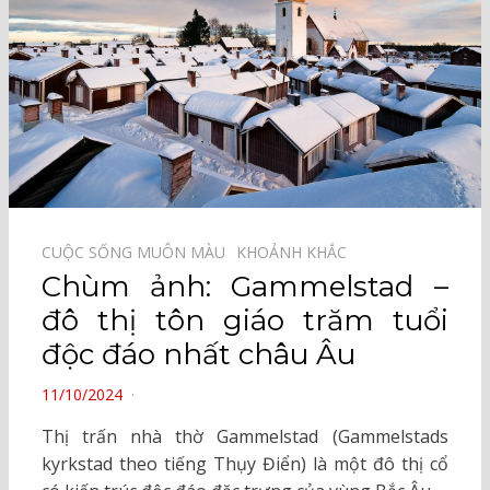
CUỘC SỐNG MUÔN MÀU⠀
KHOẢNH KHẮC⠀
Chùm ảnh: Gammelstad –
đô thị tôn giáo trăm tuổi
độc đáo nhất châu Âu
POSTED
11/10/2024
ON
Thị trấn nhà thờ Gammelstad (Gammelstads
kyrkstad theo tiếng Thụy Điển) là một đô thị cổ