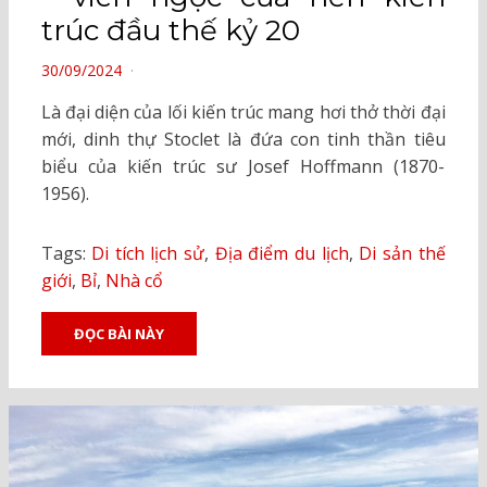
trúc đầu thế kỷ 20
POSTED
30/09/2024
ON
Là đại diện của lối kiến trúc mang hơi thở thời đại
mới, dinh thự Stoclet là đứa con tinh thần tiêu
biểu của kiến trúc sư Josef Hoffmann (1870-
1956).
Tags:
Di tích lịch sử
,
Địa điểm du lịch
,
Di sản thế
giới
,
Bỉ
,
Nhà cổ
ĐỌC BÀI NÀY