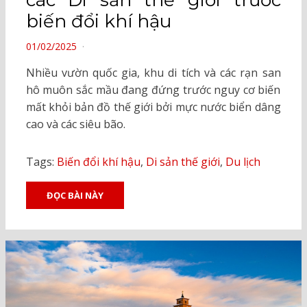
các Di sản thế giới trước
biến đổi khí hậu
POSTED
01/02/2025
ON
Nhiều vườn quốc gia, khu di tích và các rạn san
hô muôn sắc mầu đang đứng trước nguy cơ biến
mất khỏi bản đồ thế giới bởi mực nước biển dâng
cao và các siêu bão.
Tags:
Biến đổi khí hậu
,
Di sản thế giới
,
Du lịch
ĐỌC BÀI NÀY