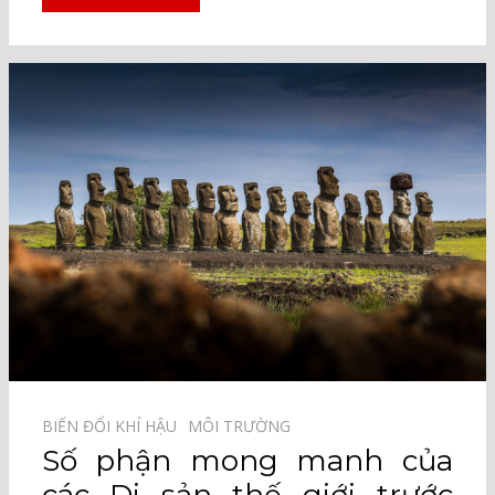
BIẾN ĐỔI KHÍ HẬU⠀
MÔI TRƯỜNG⠀
Số phận mong manh của