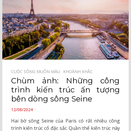
CUỘC SỐNG MUÔN MÀU⠀
KHOẢNH KHẮC⠀
Chùm ảnh: Những công
trình kiến trúc ấn tượng
bên dòng sông Seine
POSTED
12/08/2024
ON
Hai bờ sông Seine của Paris có rất nhiều công
trình kiến trúc cổ đặc sắc. Quần thể kiến trúc này