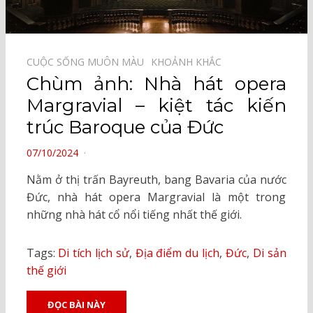
CUỘC SỐNG MUÔN MÀU⠀
KHOẢNH KHẮC⠀
Chùm ảnh: Nhà hát opera
Margravial – kiệt tác kiến
trúc Baroque của Đức
POSTED
07/10/2024
ON
Nằm ở thị trấn Bayreuth, bang Bavaria của nước
Đức, nhà hát opera Margravial là một trong
những nhà hát cổ nổi tiếng nhất thế giới.
Tags:
Di tích lịch sử
,
Địa điểm du lịch
,
Đức
,
Di sản
thế giới
ĐỌC BÀI NÀY