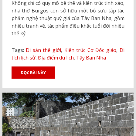
Không chỉ có quy mô bề thế và kiến trúc tinh xảo,
nhà thờ Burgos còn sở hữu một bộ sưu tập tác
phẩm nghệ thuật quý giá của Tây Ban Nha, gồm
nhiều tranh vẽ, tác phẩm điêu khắc tuổi đời nhiều
thế kỷ.
Tags:
Di sản thế giới
,
Kiến trúc Cơ Đốc giáo
,
Di
tích lịch sử
,
Địa điểm du lịch
,
Tây Ban Nha
ĐỌC BÀI NÀY