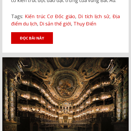
có kiến trúc độc đáo đặc trưng của vùng Bắc Âu.
Tags:
Kiến trúc Cơ Đốc giáo
,
Di tích lịch sử
,
Địa
điểm du lịch
,
Di sản thế giới
,
Thụy Điển
ĐỌC BÀI NÀY