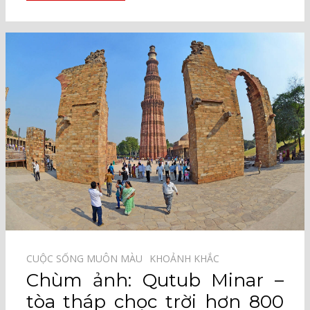
CUỘC SỐNG MUÔN MÀU⠀
KHOẢNH KHẮC⠀
Chùm ảnh: Qutub Minar –
tòa tháp chọc trời hơn 800