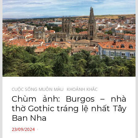
CUỘC SỐNG MUÔN MÀU⠀
KHOẢNH KHẮC⠀
Chùm ảnh: Burgos – nhà
thờ Gothic tráng lệ nhất Tây
Ban Nha
POSTED
23/09/2024
ON