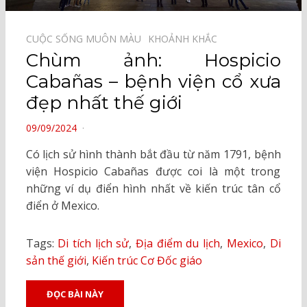
CUỘC SỐNG MUÔN MÀU⠀
KHOẢNH KHẮC⠀
Chùm ảnh: Hospicio
Cabañas – bệnh viện cổ xưa
đẹp nhất thế giới
POSTED
09/09/2024
ON
Có lịch sử hình thành bắt đầu từ năm 1791, bệnh
viện Hospicio Cabañas được coi là một trong
những ví dụ điển hình nhất về kiến ​​trúc tân cổ
điển ở Mexico.
Tags:
Di tích lịch sử
,
Địa điểm du lịch
,
Mexico
,
Di
sản thế giới
,
Kiến trúc Cơ Đốc giáo
ĐỌC BÀI NÀY