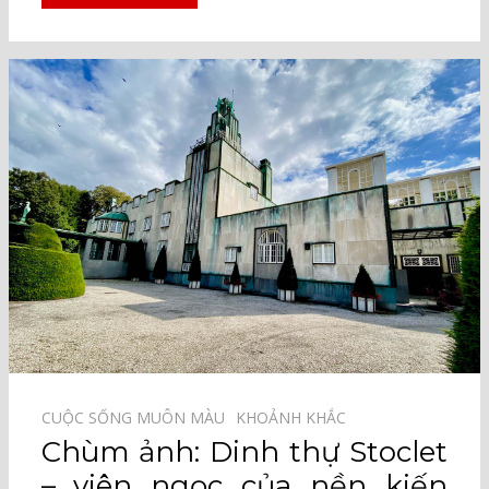
CUỘC SỐNG MUÔN MÀU⠀
KHOẢNH KHẮC⠀
Chùm ảnh: Dinh thự Stoclet
– viên ngọc của nền kiến