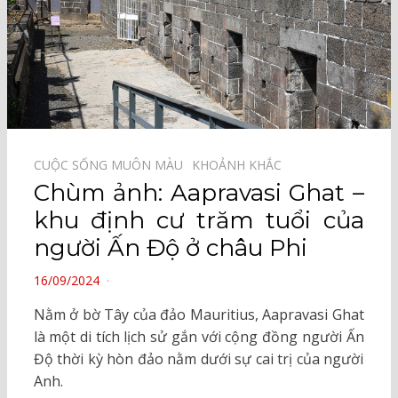
CUỘC SỐNG MUÔN MÀU⠀
KHOẢNH KHẮC⠀
Chùm ảnh: Aapravasi Ghat –
khu định cư trăm tuổi của
người Ấn Độ ở châu Phi
POSTED
16/09/2024
ON
Nằm ở bờ Tây của đảo Mauritius, Aapravasi Ghat
là một di tích lịch sử gắn với cộng đồng người Ấn
Độ thời kỳ hòn đảo nằm dưới sự cai trị của người
Anh.