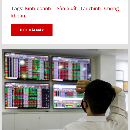
Tags:
Kinh doanh - Sản xuất
,
Tài chính
,
Chứng
khoán
ĐỌC BÀI NÀY