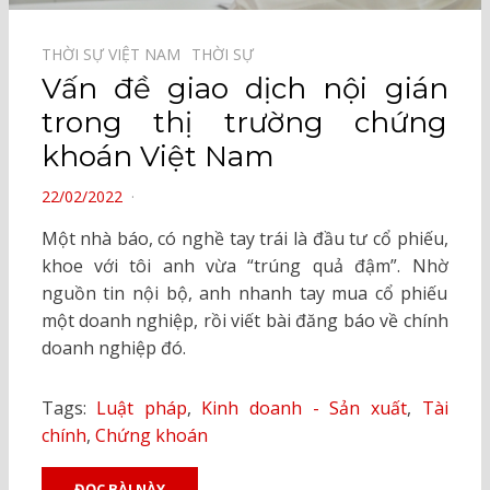
THỜI SỰ VIỆT NAM⠀
THỜI SỰ⠀
Vấn đề giao dịch nội gián
trong thị trường chứng
khoán Việt Nam
POSTED
22/02/2022
ON
Một nhà báo, có nghề tay trái là đầu tư cổ phiếu,
khoe với tôi anh vừa “trúng quả đậm”. Nhờ
nguồn tin nội bộ, anh nhanh tay mua cổ phiếu
một doanh nghiệp, rồi viết bài đăng báo về chính
doanh nghiệp đó.
Tags:
Luật pháp
,
Kinh doanh - Sản xuất
,
Tài
chính
,
Chứng khoán
ĐỌC BÀI NÀY