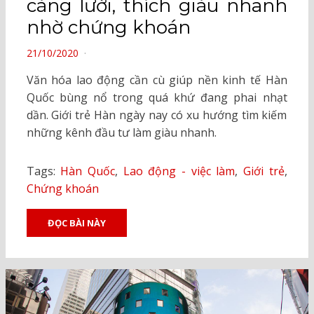
càng lười, thích giàu nhanh
nhờ chứng khoán
POSTED
21/10/2020
ON
Văn hóa lao động cần cù giúp nền kinh tế Hàn
Quốc bùng nổ trong quá khứ đang phai nhạt
dần. Giới trẻ Hàn ngày nay có xu hướng tìm kiếm
những kênh đầu tư làm giàu nhanh.
Tags:
Hàn Quốc
,
Lao động - việc làm
,
Giới trẻ
,
Chứng khoán
ĐỌC BÀI NÀY