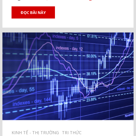
ĐỌC BÀI NÀY
KINH TẾ - THỊ TRƯỜNG⠀
TRI THỨC⠀