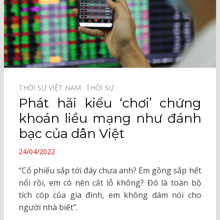
THỜI SỰ VIỆT NAM⠀
THỜI SỰ⠀
Phát hãi kiểu ‘chơi’ chứng
khoán liều mạng như đánh
bạc của dân Việt
POSTED
24/04/2022
ON
“Cổ phiếu sắp tới đáy chưa anh? Em gồng sắp hết
nổi rồi, em có nên cắt lỗ không? Đó là toàn bộ
tích cóp của gia đình, em không dám nói cho
người nhà biết”.