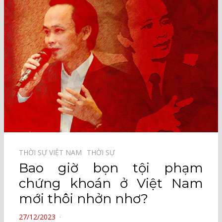
THỜI SỰ VIỆT NAM⠀
THỜI SỰ⠀
Bao giờ bọn tội phạm
chứng khoán ở Việt Nam
mới thôi nhởn nhơ?
POSTED
27/12/2023