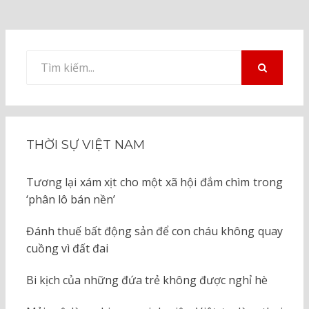
Tìm
kiếm
TÌM
KIẾM
cho:
THỜI SỰ VIỆT NAM
Tương lại xám xịt cho một xã hội đắm chìm trong
‘phân lô bán nền’
Đánh thuế bất động sản để con cháu không quay
cuồng vì đất đai
Bi kịch của những đứa trẻ không được nghỉ hè