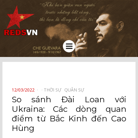
Kênh chia sẻ tri thức cộng đồng
Menu
⠀
POSTED
12/03/2022
THỜI SỰ⠀
QUÂN SỰ⠀
ON
So sánh Đài Loan với
Ukraina: Các dòng quan
điểm từ Bắc Kinh đến Cao
Hùng