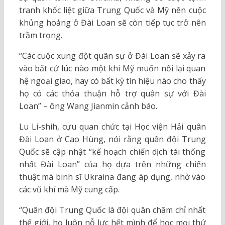
tranh khốc liệt giữa Trung Quốc và Mỹ nên cuộc
khủng hoảng ở Đài Loan sẽ còn tiếp tục trở nên
trầm trọng.
“Các cuộc xung đột quân sự ở Đài Loan sẽ xảy ra
vào bất cứ lúc nào một khi Mỹ muốn nối lại quan
hệ ngoại giao, hay có bất kỳ tín hiệu nào cho thấy
họ có các thỏa thuận hỗ trợ quân sự với Đài
Loan” – ông Wang Jianmin cảnh báo.
Lu Li-shih, cựu quan chức tại Học viện Hải quân
Đài Loan ở Cao Hùng, nói rằng quân đội Trung
Quốc sẽ cập nhật “kế hoạch chiến dịch tái thống
nhất Đài Loan” của họ dựa trên những chiến
thuật mà binh sĩ Ukraina đang áp dụng, nhờ vào
các vũ khí mà Mỹ cung cấp.
“Quân đội Trung Quốc là đội quân chăm chỉ nhất
thế giới, họ luôn nỗ lực hết mình để học mọi thứ