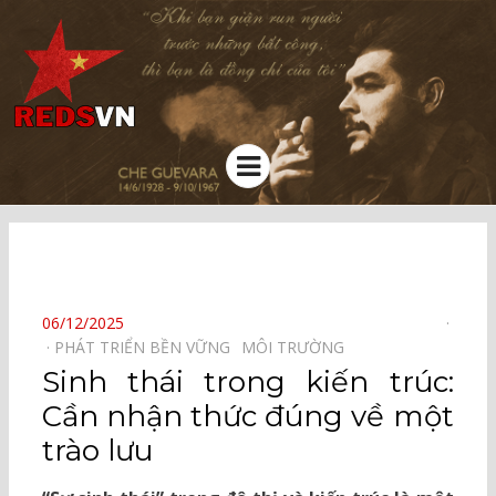
Kênh chia sẻ tri thức cộng đồng
Menu
⠀
POSTED
06/12/2025
ON
PHÁT TRIỂN BỀN VỮNG⠀
MÔI TRƯỜNG⠀
Sinh thái trong kiến trúc:
Cần nhận thức đúng về một
trào lưu