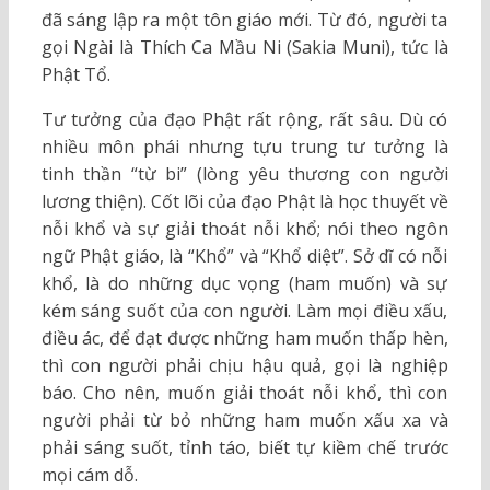
đã sáng lập ra một tôn giáo mới. Từ đó, người ta
gọi Ngài là Thích Ca Mầu Ni (Sakia Muni), tức là
Phật Tổ.
Tư tưởng của đạo Phật rất rộng, rất sâu. Dù có
nhiều môn phái nhưng tựu trung tư tưởng là
tinh thần “từ bi” (lòng yêu thương con người
lương thiện). Cốt lõi của đạo Phật là học thuyết về
nỗi khổ và sự giải thoát nỗi khổ; nói theo ngôn
ngữ Phật giáo, là “Khổ” và “Khổ diệt”. Sở dĩ có nỗi
khổ, là do những dục vọng (ham muốn) và sự
kém sáng suốt của con người. Làm mọi điều xấu,
điều ác, để đạt được những ham muốn thấp hèn,
thì con người phải chịu hậu quả, gọi là nghiệp
báo. Cho nên, muốn giải thoát nỗi khổ, thì con
người phải từ bỏ những ham muốn xấu xa và
phải sáng suốt, tỉnh táo, biết tự kiềm chế trước
mọi cám dỗ.