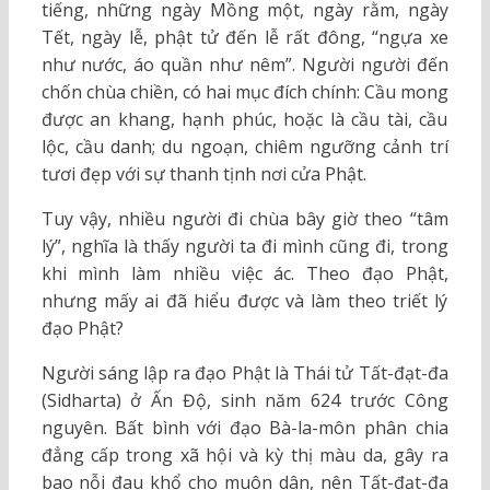
tiếng, những ngày Mồng một, ngày rằm, ngày
Tết, ngày lễ, phật tử đến lễ rất đông, “ngựa xe
như nước, áo quần như nêm”. Người người đến
chốn chùa chiền, có hai mục đích chính: Cầu mong
được an khang, hạnh phúc, hoặc là cầu tài, cầu
lộc, cầu danh; du ngoạn, chiêm ngưỡng cảnh trí
tươi đẹp với sự thanh tịnh nơi cửa Phật.
Tuy vậy, nhiều người đi chùa bây giờ theo “tâm
lý”, nghĩa là thấy người ta đi mình cũng đi, trong
khi mình làm nhiều việc ác. Theo đạo Phật,
nhưng mấy ai đã hiểu được và làm theo triết lý
đạo Phật?
Người sáng lập ra đạo Phật là Thái tử Tất-đạt-đa
(Sidharta) ở Ấn Độ, sinh năm 624 trước Công
nguyên. Bất bình với đạo Bà-la-môn phân chia
đẳng cấp trong xã hội và kỳ thị màu da, gây ra
bao nỗi đau khổ cho muôn dân, nên Tất-đạt-đa