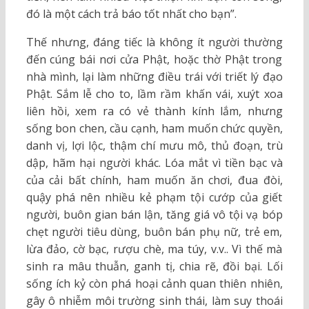
đó là một cách trả báo tốt nhất cho bạn”.
Thế nhưng, đáng tiếc là không ít người thường
đến cúng bái nơi cửa Phật, hoặc thờ Phật trong
nhà mình, lại làm những điều trái với triết lý đạo
Phật. Sắm lễ cho to, lầm rầm khấn vái, xuýt xoa
liên hồi, xem ra có vẻ thành kính lắm, nhưng
sống bon chen, cầu cạnh, ham muốn chức quyền,
danh vị, lợi lộc, thậm chí mưu mô, thủ đoạn, trù
dập, hãm hại người khác. Lóa mắt vì tiền bạc và
của cải bất chính, ham muốn ăn chơi, đua đòi,
quậy phá nên nhiều kẻ phạm tội cướp của giết
người, buôn gian bán lận, tăng giá vô tội vạ bóp
chẹt người tiêu dùng, buôn bán phụ nữ, trẻ em,
lừa đảo, cờ bạc, rượu chè, ma túy, v.v.. Vì thế mà
sinh ra mâu thuẫn, ganh tị, chia rẽ, đồi bại. Lối
sống ích kỷ còn phá hoại cảnh quan thiên nhiên,
gây ô nhiễm môi trường sinh thái, làm suy thoái