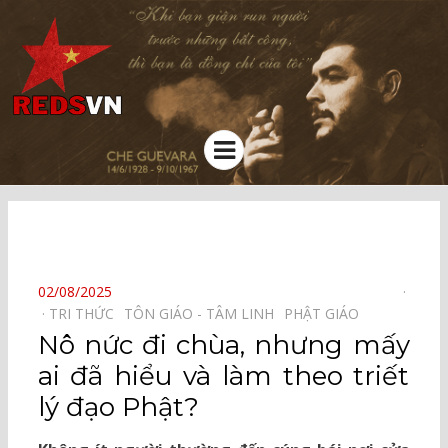
Kênh chia sẻ tri thức cộng đồng
Menu
⠀
POSTED
02/08/2025
ON
TRI THỨC⠀
TÔN GIÁO - TÂM LINH⠀
PHẬT GIÁO⠀
Nô nức đi chùa, nhưng mấy
ai đã hiểu và làm theo triết
lý đạo Phật?