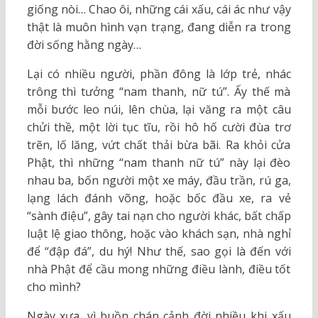
giống nòi… Chao ôi, những cái xấu, cái ác như vậy
thật là muôn hình vạn trạng, đang diễn ra trong
đời sống hằng ngày…
Lại có nhiều người, phần đông là lớp trẻ, nhác
trông thì tưởng “nam thanh, nữ tú”. Ấy thế mà
mỗi bước leo núi, lên chùa, lại văng ra một câu
chửi thề, một lời tục tĩu, rồi hô hố cười đùa trơ
trẽn, lố lăng, vứt chất thải bừa bãi. Ra khỏi cửa
Phật, thì những “nam thanh nữ tú” này lại đèo
nhau ba, bốn người một xe máy, đầu trần, rú ga,
lạng lách đánh võng, hoặc bốc đầu xe, ra vẻ
“sành điệu”, gây tai nạn cho người khác, bất chấp
luật lệ giao thông, hoặc vào khách sạn, nhà nghỉ
để “đập đá”, du hý! Như thế, sao gọi là đến với
nhà Phật để cầu mong những điều lành, điều tốt
cho mình?
Ngày xưa, vì buồn chán cảnh đời nhiều khi xấu