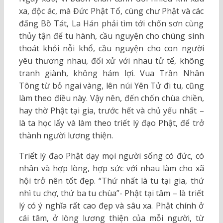
xa, độc ác, mà Đức Phật Tổ, cùng chư Phật và các
đấng Bồ Tát, La Hán phải tìm tới chốn sơn cùng
thủy tận để tu hành, cầu nguyện cho chúng sinh
thoát khỏi nỗi khổ, cầu nguyện cho con người
yêu thương nhau, đối xử với nhau tử tế, không
tranh giành, không hám lợi. Vua Trần Nhân
Tông từ bỏ ngai vàng, lên núi Yên Tử đi tu, cũng
làm theo điều này. Vậy nên, đến chốn chùa chiền,
hay thờ Phật tại gia, trước hết và chủ yếu nhất –
là ta học lấy và làm theo triết lý đạo Phật, để trở
thành người lương thiện.
Triết lý đạo Phật dạy mọi người sống có đức, có
nhân và hợp lòng, hợp sức với nhau làm cho xã
hội trở nên tốt đẹp. “Thứ nhất là tu tại gia, thứ
nhì tu chợ, thứ ba tu chùa”- Phật tại tâm – là triết
lý có ý nghĩa rất cao đẹp và sâu xa. Phật chính ở
cái tâm, ở lòng lương thiện của mỗi người, từ