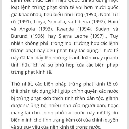
Lạnh kết thúc, Liên Hiệp Quốc đã áp dụng một
loạt lệnh trừng phạt kinh tế với hơn mười quốc
gia khác nhau, tiêu biểu như Iraq (1990), Nam Tư
cũ (1991), Libya, Somalia, và Liberia (1992), Haiti
và Angola (1993), Rwanda (1994), Sudan và
Burundi (1996), hay Sierra Leone (1997)… Tuy
nhiên không phải trong mọi trường hợp các lệnh
trừng phạt này đều phát huy tác dụng. Thực tế
này đã làm dấy lên những tranh luận xoay quanh
tính hữu ích và sự phù hợp của các biện pháp
trừng phạt kinh tế.
Thứ nhất, các biện pháp trừng phạt kinh tế có
thể phản tác dụng khi giúp chính quyền các nước
bị trừng phạt kích thích tinh thần dân tộc, giành
được sự ủng hộ nhiều hơn của người dân, hoặc
mang lại cho chính phủ các nước này một lý do
biện minh cho tình trạng kém cỏi của chính quyền
và sự suy yếu của nền kinh tế trong nước.