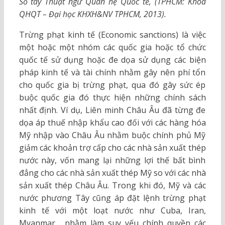
Sổ tay Thuật ngữ Quan hệ Quốc tế, (TPHCM: Khoa
QHQT – Đại học KHXH&NV TPHCM, 2013).
Trừng phạt kinh tế (Economic sanctions) là việc
một hoặc một nhóm các quốc gia hoặc tổ chức
quốc tế sử dụng hoặc đe dọa sử dụng các biện
pháp kinh tế và tài chính nhằm gây nên phí tổn
cho quốc gia bị trừng phạt, qua đó gây sức ép
buộc quốc gia đó thực hiện những chính sách
nhất định. Ví dụ, Liên minh Châu Âu đã từng đe
dọa áp thuế nhập khẩu cao đối với các hàng hóa
Mỹ nhập vào Châu Âu nhằm buộc chính phủ Mỹ
giảm các khoản trợ cấp cho các nhà sản xuất thép
nước này, vốn mang lại những lợi thế bất bình
đẳng cho các nhà sản xuất thép Mỹ so với các nhà
sản xuất thép Châu Âu. Trong khi đó, Mỹ và các
nước phương Tây cũng áp đặt lệnh trừng phạt
kinh tế với một loạt nước như Cuba, Iran,
Myanmar… nhằm làm suy yếu chính quyền các