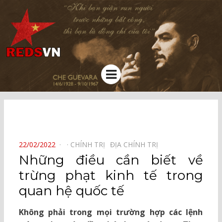
Kênh chia sẻ tri thức cộng đồng
Menu
⠀
POSTED
22/02/2022
CHÍNH TRỊ⠀
ĐỊA CHÍNH TRỊ⠀
ON
Những điều cần biết về
trừng phạt kinh tế trong
quan hệ quốc tế
Không phải trong mọi trường hợp các lệnh