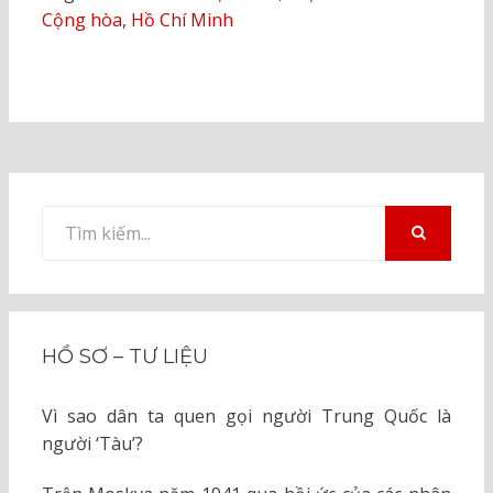
Cộng hòa
,
Hồ Chí Minh
Tìm
kiếm
TÌM
KIẾM
cho:
HỒ SƠ – TƯ LIỆU
Vì sao dân ta quen gọi người Trung Quốc là
người ‘Tàu’?