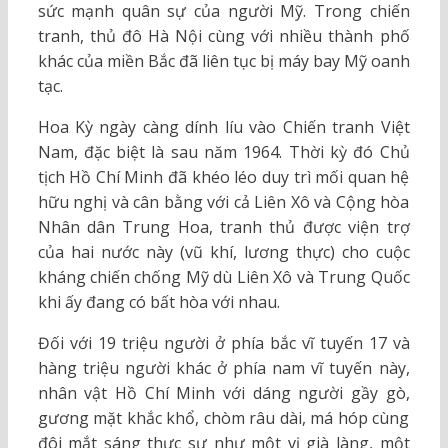
sức mạnh quân sự của người Mỹ. Trong chiến
tranh, thủ đô Hà Nội cùng với nhiều thành phố
khác của miền Bắc đã liên tục bị máy bay Mỹ oanh
tạc.
Hoa Kỳ ngày càng dính líu vào Chiến tranh Việt
Nam, đặc biệt là sau năm 1964. Thời kỳ đó Chủ
tịch Hồ Chí Minh đã khéo léo duy trì mối quan hệ
hữu nghị và cân bằng với cả Liên Xô và Cộng hòa
Nhân dân Trung Hoa, tranh thủ được viện trợ
của hai nước này (vũ khí, lương thực) cho cuộc
kháng chiến chống Mỹ dù Liên Xô và Trung Quốc
khi ấy đang có bất hòa với nhau.
Đối với 19 triệu người ở phía bắc vĩ tuyến 17 và
hàng triệu người khác ở phía nam vĩ tuyến này,
nhân vật Hồ Chí Minh với dáng người gầy gò,
gương mặt khắc khổ, chòm râu dài, má hóp cùng
đôi mắt sáng thực sự như một vị già làng, một