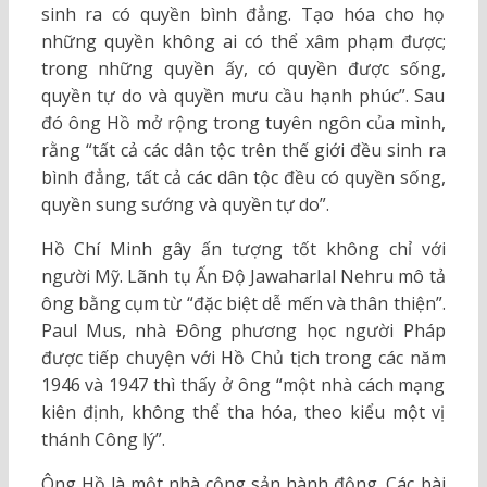
sinh ra có quyền bình đẳng. Tạo hóa cho họ
những quyền không ai có thể xâm phạm được;
trong những quyền ấy, có quyền được sống,
quyền tự do và quyền mưu cầu hạnh phúc”. Sau
đó ông Hồ mở rộng trong tuyên ngôn của mình,
rằng “tất cả các dân tộc trên thế giới đều sinh ra
bình đẳng, tất cả các dân tộc đều có quyền sống,
quyền sung sướng và quyền tự do”.
Hồ Chí Minh gây ấn tượng tốt không chỉ với
người Mỹ. Lãnh tụ Ấn Độ Jawaharlal Nehru mô tả
ông bằng cụm từ “đặc biệt dễ mến và thân thiện”.
Paul Mus, nhà Đông phương học người Pháp
được tiếp chuyện với Hồ Chủ tịch trong các năm
1946 và 1947 thì thấy ở ông “một nhà cách mạng
kiên định, không thể tha hóa, theo kiểu một vị
thánh Công lý”.
Ông Hồ là một nhà cộng sản hành động. Các bài