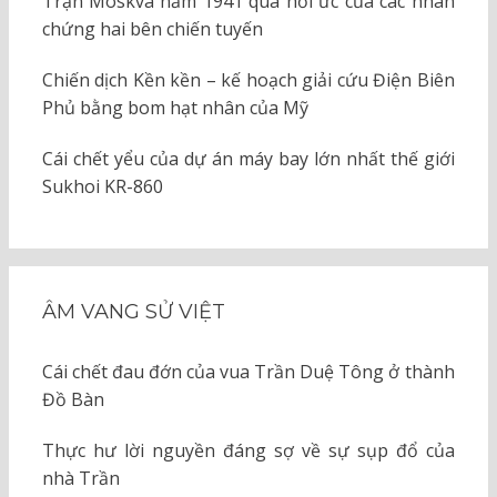
Trận Moskva năm 1941 qua hồi ức của các nhân
chứng hai bên chiến tuyến
Chiến dịch Kền kền – kế hoạch giải cứu Điện Biên
Phủ bằng bom hạt nhân của Mỹ
Cái chết yểu của dự án máy bay lớn nhất thế giới
Sukhoi KR-860
ÂM VANG SỬ VIỆT
Cái chết đau đớn của vua Trần Duệ Tông ở thành
Đồ Bàn
Thực hư lời nguyền đáng sợ về sự sụp đổ của
nhà Trần