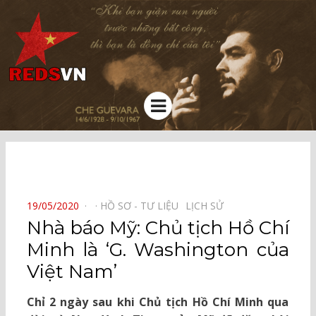
Kênh chia sẻ tri thức cộng đồng
Menu
⠀
POSTED
19/05/2020
HỒ SƠ - TƯ LIỆU⠀
LỊCH SỬ⠀
ON
Nhà báo Mỹ: Chủ tịch Hồ Chí
Minh là ‘G. Washington của
Việt Nam’
Chỉ 2 ngày sau khi Chủ tịch Hồ Chí Minh qua