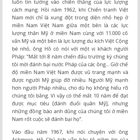
luôn tin tưởng vào chiến thắng của lực lượng
cách mạng. Hồi năm 1962, khi Chiến tranh Việt
Nam mới chỉ là xung đột trong diện nhỏ hẹp ở
miền Nam Việt Nam giữa một bên là các lực
lượng thân Mỹ ở miền Nam cùng với 11.000 cố
vấn Mỹ và một bên là lực lượng du kích Việt Cộng
bé nhỏ, ông Hồ có nói với một vị khách người
Pháp: “Mất tới 8 năm chiến đấu trường kỳ chùng
tôi mời đánh bại nước Pháp của các ông… Giờ chế
độ miền Nam Việt Nam được vũ trang mạnh và
được người Mỹ giúp đỡ nhiều. Người Mỹ mạnh
hơn người Pháp nhiều, cho dù họ không hiểu rõ
chúng tôi bằng. Vì vậy có thể mất 10 năm để đạt
được mục tiêu [đánh đuổi quân Mỹ], nhưng
những đồng bào anh dũng của chúng tôi ở miền
Nam rốt cuộc sẽ đánh bại họ”.
Vào đầu năm 1967, khi nói chuyện với ông
Ashmore, Hồ Chủ tịch vẫn bày tỏ niềm tin của