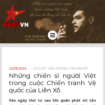
Kênh chia sẻ tri thức cộng đồng
Menu
⠀
POSTED
22/08/2024
LỊCH SỬ⠀
GIẢI PHÓNG CON NGƯỜI⠀
ON
Những chiến sĩ người Việt
trong cuộc Chiến tranh Vệ
quốc của Liên Xô
Vào ngày thứ tư sau khi quân phát xít tấn