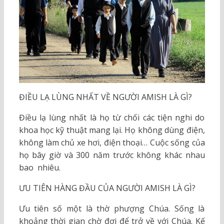
ĐIỀU LẠ LÙNG NHẤT VỀ NGƯỜI AMISH LÀ GÌ?
Điều lạ lùng nhất là họ từ chối các tiện nghi do
khoa học kỹ thuật mang lại. Họ không dùng điện,
không làm chủ xe hơi, điện thoại… Cuộc sống của
họ bây giờ và 300 năm trước không khác nhau
bao nhiêu.
ƯU TIÊN HÀNG ĐẦU CỦA NGƯỜI AMISH LÀ GÌ?
Ưu tiên số một là thờ phượng Chúa. Sống là
khoảng thời gian chờ đợi để trở về với Chúa. Kế