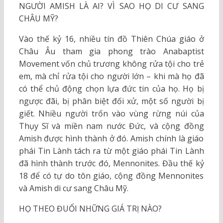
NGƯỜI AMISH LÀ AI? VÌ SAO HỌ DI CƯ SANG
CHÂU MỸ?
Vào thế kỷ 16, nhiều tín đồ Thiên Chúa giáo ở
Châu Âu tham gia phong trào Anabaptist
Movement vốn chủ trương không rửa tội cho trẻ
em, mà chỉ rửa tội cho người lớn – khi mà họ đã
có thể chủ động chọn lựa đức tin của họ. Họ bị
ngược đãi, bị phân biệt đối xử, một số người bị
giết. Nhiều người trốn vào vùng rừng núi của
Thụy Sĩ và miền nam nước Đức, và cộng đồng
Amish được hình thành ở đó. Amish chính là giáo
phái Tin Lành tách ra từ một giáo phái Tin Lành
đã hình thành trước đó, Mennonites. Đầu thế kỷ
18 để có tự do tôn giáo, cộng đồng Mennonites
và Amish di cư sang Châu Mỹ.
HỌ THEO ĐUỔI NHỮNG GIÁ TRỊ NÀO?