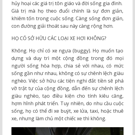
hủy hoại các giá trị tôn giáo và đời sống gia đình.
Giá trị mà họ theo đuổi chính là sự đơn giản,
khiêm tốn trong cuộc sống. Càng sống đơn giản,
con đường giải thoát sau này càng rộng hơn.
HỌ CÓ SỞ HỮU CÁC LOẠI XE HƠI KHÔNG?
Không. Họ chỉ có xe ngựa (buggy). Họ muốn tạo
dựng và duy trì một cộng đồng trong đó mọi
người sống hòa hợp, chia sẻ với nhau, có mức
sống gần như nhau, không có sự chênh lệch giàu
nghèo. Việc sở hữu các tiện nghi đắt tiền sẽ phá
vỡ trật tự của cộng đồng, dẫn đến sự chênh lệch
giàu nghèo, tạo điều kiện cho tính kiêu căng,
hợm hĩnh phát triển. Tuy nhiên, do nhu cầu cuộc
sống, họ có thể đi xe buýt, xe lửa, taxi, hoặc thuê
xe, nhưng làm chủ một chiếc xe thì không.