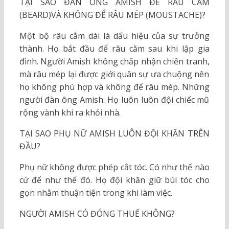
TẠI SAO ĐÀN ÔNG AMISH ĐỂ RÂU CẰM
(BEARD)VÀ KHÔNG ĐỂ RÂU MÉP (MOUSTACHE)?
Một bộ râu cằm dài là dấu hiệu của sự trưởng
thành. Họ bắt đầu để râu cằm sau khi lập gia
đình. Người Amish không chấp nhận chiến tranh,
mà râu mép lại được giới quân sự ưa chuộng nên
họ không phù hợp và không để râu mép. Những
người đàn ông Amish. Họ luôn luôn đội chiếc mũ
rộng vành khi ra khỏi nhà.
TẠI SAO PHỤ NỮ AMISH LUÔN ĐỘI KHĂN TRÊN
ĐẦU?
Phụ nữ không được phép cắt tóc. Có như thế nào
cứ để như thế đó. Họ đội khăn giữ búi tóc cho
gọn nhằm thuận tiện trong khi làm việc.
NGƯỜI AMISH CÓ ĐÓNG THUẾ KHÔNG?