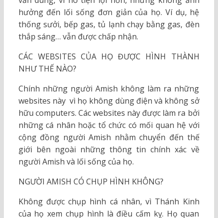
vẫn dùng, vì nó tiện lợi hơn, nhưng không ảnh
hưởng đến lối sống đơn giản của họ. Ví dụ, hệ
thống sưởi, bếp gas, tủ lạnh chạy bằng gas, đèn
thắp sáng… vẫn được chấp nhận.
CÁC WEBSITES CỦA HỌ ĐƯỢC HÌNH THÀNH
NHƯ THẾ NÀO?
Chính những người Amish không làm ra những
websites này vì họ không dùng điện và không sở
hữu computers. Các websites này được làm ra bởi
những cá nhân hoặc tổ chức có mối quan hệ với
cộng đồng người Amish nhằm chuyển đến thế
giới bên ngoài những thông tin chính xác về
người Amish và lối sống của họ.
NGƯỜI AMISH CÓ CHỤP HÌNH KHÔNG?
Không được chụp hình cá nhân, vì Thánh Kinh
của họ xem chụp hình là điều cấm kỵ. Họ quan