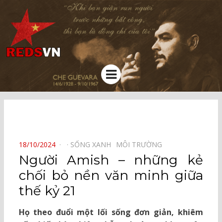
Kênh chia sẻ tri thức cộng đồng
Menu
⠀
POSTED
18/10/2024
SỐNG XANH⠀
MÔI TRƯỜNG⠀
ON
Người Amish – những kẻ
chối bỏ nền văn minh giữa
thế kỷ 21
Họ theo đuổi một lối sống đơn giản, khiêm