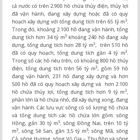
cả nước có trên 2.900 hồ chứa thủy điện, thủy lợi
đã vận hành, đang xây dựng hoặc đã có quy
3
hoạch xây dựng với tổng dung tích trên 65 tỷ m
.
Trong đó, khoảng 2.100 hồ đang vận hành, tổng
3
dung tích hơn 34 tỷ m
khoảng 240 hồ đang xây
3
dựng, tổng dung tích hơn 28 tỷ m
, trên 510 hồ
3
đã có quy hoạch, tổng dung tích gần 4 tỷ m
.
Trong số các hồ nêu trên, có khoảng 800 hồ thủy
3
điện, tổng dung tích trên 56 tỷ m
, gồm 59 hồ
đang vận hành, 231 hồ đang xây dựng và hơn
500 hồ đã có quy hoạch xây dựng và hơn 2.100
3
hồ chứa thủy lợi, tổng dung tích hơn 9 tỷ m
,
phần lớn là hồ chứa nhỏ, đã xây dựng xong, đang
vận hành. Các lưu vực sông có số lượng hồ chứa
và tổng dung tích các hồ chứa lớn gồm: sông
3
Hồng, gẩn 30 tỷ m
; sông Đồng Nai, trên 10 tỷ
3
3
m
, sông Sê San, gần 3,5 tỷ m
; sông Mã, sông
Cả, sông Hương, sông Vũ Gia – Thu Bồn và sông