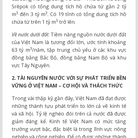
Srêpok có tổng dung tích hồ chứa từ gần 2 tỷ
3
3
m
đến 3 tỷ m
. Có 19 tỉnh có tổng dung tích hồ
3
chứa từ trên 1 tỷ m
trở lên.
Về nước dưới đất
: Tiềm năng nguồn nước dưới đất
của Việt Nam là tương đối lớn, ước tính khoảng
3
63 tỷ m
/năm, tập trung chủ yếu ở các khu vực
đồng bằng Bắc Bộ, đồng bằng Nam Bộ và khu
vực Tây Nguyên.
2. TÀI NGUYÊN NƯỚC VỚI SỰ PHÁT TRIỂN BỀN
VỮNG Ở VIỆT NAM – CƠ HỘI VÀ THÁCH THỨC
Trong vài thập kỷ gần đây, Việt Nam đã đạt được
những thành tựu phát triển to lớn cả về kinh tế
và xã hội. Tỷ lệ nghèo đói trên cả nước đã được
giảm đáng kể. Kinh tế Việt Nam có mức tăng
trưởng vượt bậc, đặc biệt là trong lĩnh vực nông
nghiệp và công nghiệp. Để có được những thành