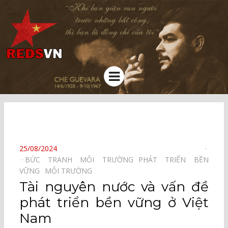
Kênh chia sẻ tri thức cộng đồng
Menu
⠀
POSTED
25/08/2024
ON
BỨC TRANH MÔI TRƯỜNG⠀
PHÁT TRIỂN BỀN
VỮNG⠀
MÔI TRƯỜNG⠀
Tài nguyên nước và vấn đề
phát triển bền vững ở Việt
Nam