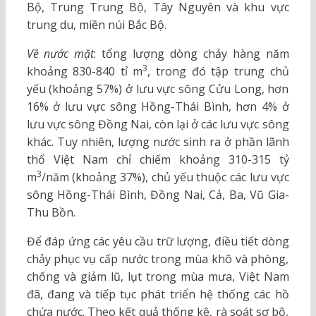
Bộ, Trung Trung Bộ, Tây Nguyên và khu vực
trung du, miền núi Bắc Bộ.
Về nước mặt
: tổng lượng dòng chảy hàng năm
3
khoảng 830-840 tỉ m
, trong đó tập trung chủ
yếu (khoảng 57%) ở lưu vực sông Cửu Long, hơn
16% ở lưu vực sông Hồng-Thái Bình, hơn 4% ở
lưu vực sông Đồng Nai, còn lại ở các lưu vực sông
khác. Tuy nhiên, lượng nước sinh ra ở phần lãnh
thổ Việt Nam chỉ chiếm khoảng 310-315 tỷ
3
m
/năm (khoảng 37%), chủ yếu thuộc các lưu vực
sông Hồng-Thái Bình, Đồng Nai, Cả, Ba, Vũ Gia-
Thu Bồn.
Để đáp ứng các yêu cầu trữ lượng, điều tiết dòng
chảy phục vụ cấp nước trong mùa khô và phòng,
chống và giảm lũ, lụt trong mùa mưa, Việt Nam
đã, đang và tiếp tục phát triển hệ thống các hồ
chứa nước. Theo kết quả thống kê, rà soát sơ bộ,