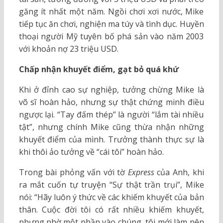
găng ít nhất một năm. Ngồi chơi xơi nước, Mike
tiếp tục ăn chơi, nghiện ma túy và tình dục. Huyền
thoại người Mỹ tuyên bố phá sản vào năm 2003
với khoản nợ 23 triệu USD.
Chấp nhận khuyết điểm, gạt bỏ quá khứ
Khi ở đỉnh cao sự nghiệp, tưởng chừng Mike là
võ sĩ hoàn hảo, nhưng sự thật chứng minh điều
ngược lại. “Tay đấm thép” là người “lắm tài nhiều
tật”, nhưng chính Mike cũng thừa nhận những
khuyết điểm của mình. Trưởng thành thực sự là
khi thôi ảo tưởng về “cái tôi” hoàn hảo.
Trong bài phỏng vấn với tờ
Express
của Anh, khi
ra mắt cuốn tự truyện “Sự thật trần trụi”, Mike
nói: “Hãy luôn ý thức về các khiếm khuyết của bản
thân. Cuộc đời tôi có rất nhiều khiếm khuyết,
nhưng nhờ một phần vào chúng, tôi mới làm nên