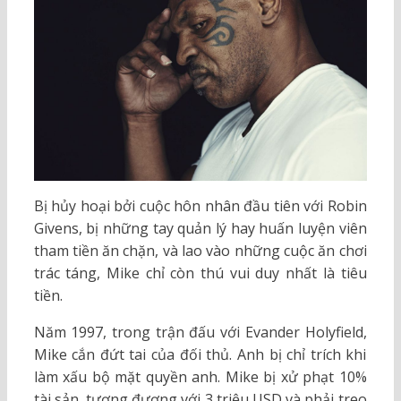
Bị hủy hoại bởi cuộc hôn nhân đầu tiên với Robin
Givens, bị những tay quản lý hay huấn luyện viên
tham tiền ăn chặn, và lao vào những cuộc ăn chơi
trác táng, Mike chỉ còn thú vui duy nhất là tiêu
tiền.
Năm 1997, trong trận đấu với Evander Holyfield,
Mike cắn đứt tai của đối thủ. Anh bị chỉ trích khi
làm xấu bộ mặt quyền anh. Mike bị xử phạt 10%
tài sản, tương đương với 3 triệu USD và phải treo