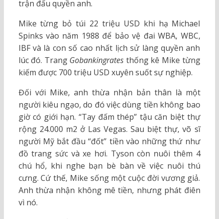
trận đấu quyền anh.
Mike từng bỏ túi 22 triệu USD khi hạ Michael
Spinks vào năm 1988 để bảo vệ đai WBA, WBC,
IBF và là con số cao nhất lịch sử làng quyền anh
lúc đó. Trang
Gobankingrates
thống kê Mike từng
kiếm được 700 triệu USD xuyên suốt sự nghiệp.
Đối với Mike, anh thừa nhận bản thân là một
người kiêu ngạo, do đó việc dùng tiền không bao
giờ có giới hạn. “Tay đấm thép” tậu căn biệt thự
rộng 24.000 m2 ở Las Vegas. Sau biệt thự, võ sĩ
người Mỹ bắt đầu “đốt” tiền vào những thứ như
đồ trang sức và xe hơi. Tyson còn nuôi thêm 4
chú hổ, khi nghe bạn bè bàn về việc nuôi thú
cưng. Cứ thế, Mike sống một cuộc đời vương giả.
Anh thừa nhận không mê tiền, nhưng phát điên
vì nó.