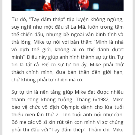
Từ đó, “Tay đấm thép” tập luyện không ngừng,
suy nghĩ như một đấu sĩ La Mã, luôn trong tâm
thế chiến đấu, nhưng bề ngoài vẫn bình tĩnh và
thả lỏng. Mike tự nói với bản thân: “Mình là nhà
vô địch thế giới, không ai có thể đánh được
mình”. Điều này giúp anh hình thành sự tự tin. Tự
tin là tất cả. Để có sự tự tin ấy, Mike phải thử
thách chính mình, đưa bản thân đến giới hạn,
chứ không phải tự nhiên mà có.
Sự tự tin là nền tảng giúp Mike đạt được nhiều
thành công không tưởng. Tháng 6/1982, Mike
bảo vệ chức vô địch Olympic dành cho lứa tuổi
thiếu niên lần thứ 2. Tên tuổi anh nổi như cồn.
Bố mẹ các võ sĩ xin rút tên con mình vì sợ chúng
phải thi đấu với “Tay đấm thép”. Thậm chí, Mike