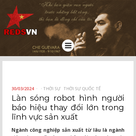
Kênh chia sẻ tri thức cộng đồng
Menu
⠀
POSTED
30/03/2024
THỜI SỰ⠀
THỜI SỰ QUỐC TẾ⠀
ON
Làn sóng robot hình người
báo hiệu thay đổi lớn trong
lĩnh vực sản xuất
Ngành công nghiệp sản xuất từ lâu là ngành