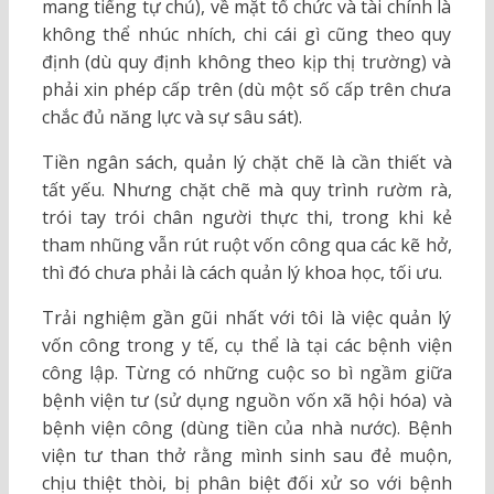
mang tiếng tự chủ), về mặt tổ chức và tài chính là
không thể nhúc nhích, chi cái gì cũng theo quy
định (dù quy định không theo kịp thị trường) và
phải xin phép cấp trên (dù một số cấp trên chưa
chắc đủ năng lực và sự sâu sát).
Tiền ngân sách, quản lý chặt chẽ là cần thiết và
tất yếu. Nhưng chặt chẽ mà quy trình rườm rà,
trói tay trói chân người thực thi, trong khi kẻ
tham nhũng vẫn rút ruột vốn công qua các kẽ hở,
thì đó chưa phải là cách quản lý khoa học, tối ưu.
Trải nghiệm gần gũi nhất với tôi là việc quản lý
vốn công trong y tế, cụ thể là tại các bệnh viện
công lập. Từng có những cuộc so bì ngầm giữa
bệnh viện tư (sử dụng nguồn vốn xã hội hóa) và
bệnh viện công (dùng tiền của nhà nước). Bệnh
viện tư than thở rằng mình sinh sau đẻ muộn,
chịu thiệt thòi, bị phân biệt đối xử so với bệnh