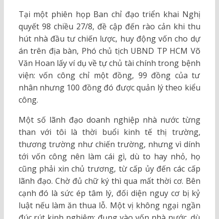
Tại một phiên họp Ban chỉ đạo triển khai Nghị
quyết 98 chiều 27/8, đề cập đến rào cản khi thu
hút nhà đầu tư chiến lược, huy động vốn cho dự
án trên địa bàn, Phó chủ tịch UBND TP HCM Võ
Văn Hoan lấy ví dụ về tự chủ tài chính trong bệnh
viện: vốn công chỉ một đồng, 99 đồng của tư
nhân nhưng 100 đồng đó được quản lý theo kiểu
công.
Một số lãnh đạo doanh nghiệp nhà nước từng
than với tôi là thời buổi kinh tế thị trường,
thương trường như chiến trường, nhưng vì dính
tới vốn công nên làm cái gì, dù to hay nhỏ, họ
cũng phải xin chủ trương, từ cấp ủy đến các cấp
lãnh đạo. Chờ đủ chữ ký thì qua mất thời cơ. Bên
cạnh đó là sức ép tâm lý, đối diện nguy cơ bị kỷ
luật nếu làm ăn thua lỗ. Một vị không ngại ngần
đúc rút kinh nghiệm: đụng vào vốn nhà nước, dù