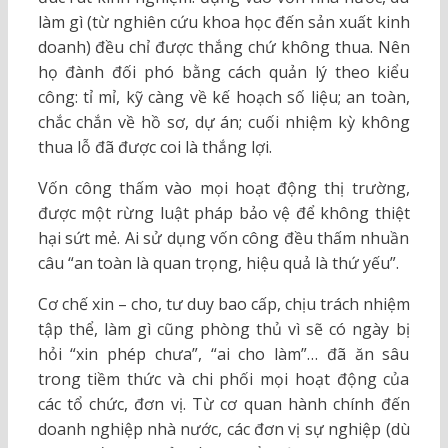
làm gì (từ nghiên cứu khoa học đến sản xuất kinh
doanh) đều chỉ được thắng chứ không thua. Nên
họ đành đối phó bằng cách quản lý theo kiểu
công: tỉ mỉ, kỹ càng về kế hoạch số liệu; an toàn,
chắc chắn về hồ sơ, dự án; cuối nhiệm kỳ không
thua lỗ đã được coi là thắng lợi.
Vốn công thấm vào mọi hoạt động thị trường,
được một rừng luật pháp bảo vệ để không thiệt
hại sứt mẻ. Ai sử dụng vốn công đều thấm nhuần
câu “an toàn là quan trọng, hiệu quả là thứ yếu”.
Cơ chế xin – cho, tư duy bao cấp, chịu trách nhiệm
tập thể, làm gì cũng phòng thủ vì sẽ có ngày bị
hỏi “xin phép chưa”, “ai cho làm”… đã ăn sâu
trong tiềm thức và chi phối mọi hoạt động của
các tổ chức, đơn vị. Từ cơ quan hành chính đến
doanh nghiệp nhà nước, các đơn vị sự nghiệp (dù