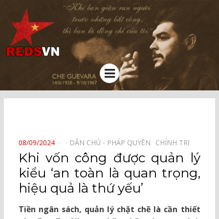
Kênh chia sẻ tri thức cộng đồng
Menu
⠀
POSTED
08/09/2024
DÂN CHỦ - PHÁP QUYỀN⠀
CHÍNH TRỊ⠀
ON
Khi vốn công được quản lý
kiểu ‘an toàn là quan trọng,
hiệu quả là thứ yếu’
Tiền ngân sách, quản lý chặt chẽ là cần thiết