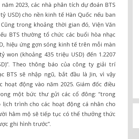
n năm 2023, các nhà phân tích dự đoán BTS
 tỷ USD) cho nền kinh tế Hàn Quốc nếu ban
. Cũng trong khoảng thời gian đó, Viện Văn
nếu BTS thường tổ chức các buổi hòa nhạc
D, hiệu ứng gợn sóng kinh tế trên mỗi màn
 tỷ won (khoảng 435 triệu USD) đến 1.2207
D)”. Theo thông báo của công ty giải trí
 BTS sẽ nhập ngũ, bắt đầu là Jin, vì vậy
ác hoạt động vào năm 2025. Giám đốc điều
rong một bức thư gửi các cổ đông: “trong
ó lịch trình cho các hoạt động cá nhân cho
ười hâm mộ sẽ tiếp tục có thể thưởng thức
ợc ghi hình trước”.