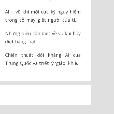
AI – vũ khí mới cực kỳ nguy hiểm
trong cỗ máy giết người của tình
báo Israel
Những điều cần biết về vũ khí hủy
diệt hàng loạt
Chiến thuật đối kháng AI của
Trung Quốc và triết lý ‘giáo, khiên’
trong chiến tranh hiện đại