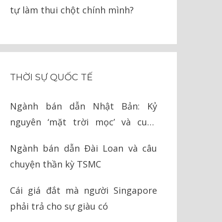
tự làm thui chột chính mình?
THỜI SỰ QUỐC TẾ
Ngành bán dẫn Nhật Bản: Kỷ
nguyên ‘mặt trời mọc’ và cuộc
chiến cay đắng với Mỹ
Ngành bán dẫn Đài Loan và câu
chuyện thần kỳ TSMC
Cái giá đắt mà người Singapore
phải trả cho sự giàu có