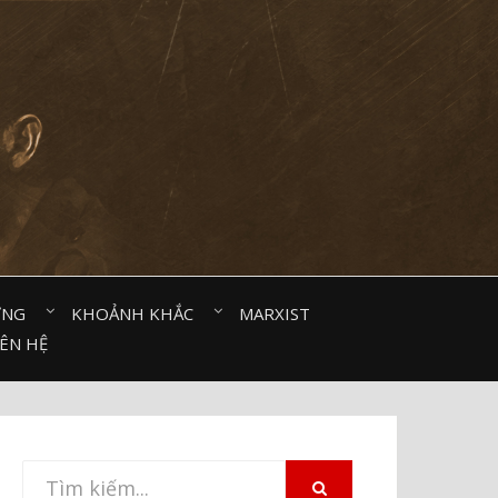
ỜNG⠀
KHOẢNH KHẮC⠀
MARXIST⠀
IÊN HỆ
Tìm