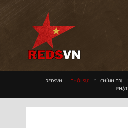
Kênh chia sẻ tri thức cộng đồng
REDSVN
THỜI SỰ⠀
CHÍNH TRỊ⠀
PHẬT