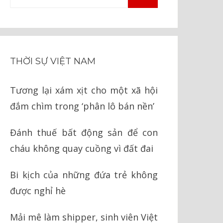
TÌM
kiếm
KIẾM
cho:
THỜI SỰ VIỆT NAM
Tương lại xám xịt cho một xã hội
đắm chìm trong ‘phân lô bán nền’
Đánh thuế bất động sản để con
cháu không quay cuồng vì đất đai
Bi kịch của những đứa trẻ không
được nghỉ hè
Mải mê làm shipper, sinh viên Việt