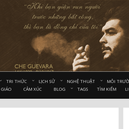
TRI THỨC⠀
LỊCH SỬ⠀
NGHỆ THUẬT⠀
MÔI TRƯ
 GIÁO⠀
CẢM XÚC⠀
BLOG⠀
TAGS
TÌM KIẾM
L