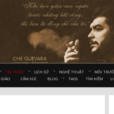
TRI THỨC⠀
LỊCH SỬ⠀
NGHỆ THUẬT⠀
MÔI TRƯ
 GIÁO⠀
CẢM XÚC⠀
BLOG⠀
TAGS
TÌM KIẾM
L