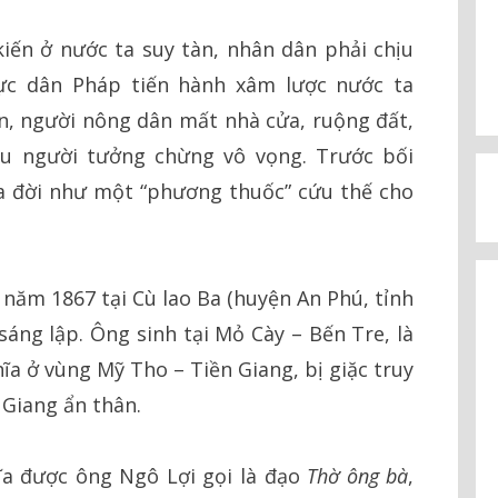
kiến ở nước ta suy tàn, nhân dân phải chịu
ực dân Pháp tiến hành xâm l­ược nước ta
n, ngư­ời nông dân mất nhà cửa, ruộng đất,
ều người tưởng chừng vô vọng. Trư­ớc bối
a đời như­ một “phương thuốc” cứu thế cho
 năm 1867 tại Cù lao Ba (huyện An Phú, tỉnh
sáng lập. Ông sinh tại Mỏ Cày – Bến Tre, là
ĩa ở vùng Mỹ Tho – Tiền Giang, bị giặc truy
 Giang ẩn thân.
ĩa đư­ợc ông Ngô Lợi gọi là đạo
Thờ ông bà
,