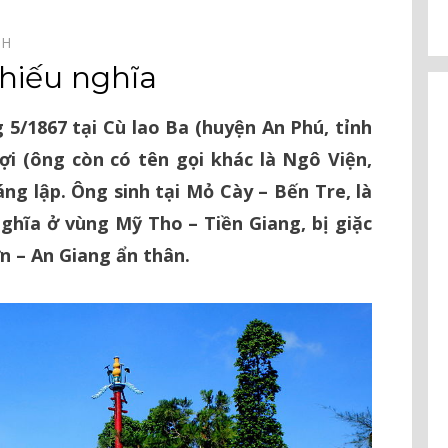
NH⠀
 hiếu nghĩa
5/1867 tại Cù lao Ba (huyện An Phú, tỉnh
i (ông còn có tên gọi khác là Ngô Viện,
g lập. Ông sinh tại Mỏ Cày – Bến Tre, là
ghĩa ở vùng Mỹ Tho – Tiền Giang, bị giặc
n – An Giang ẩn thân.