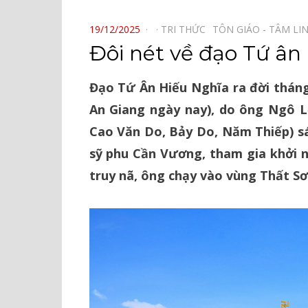
⠀
POSTED
19/12/2025
TRI THỨC⠀
TÔN GIÁO - TÂM LI
ON
Đôi nét về đạo Tứ ân
Đạo Tứ Ân Hiếu Nghĩa ra đời tháng 
An Giang ngày nay), do ông Ngô Lợ
Cao Văn Do, Bảy Do, Năm Thiếp) sán
sỹ phu Cần Vương, tham gia khởi n
truy nã, ông chạy vào vùng Thất Sơ