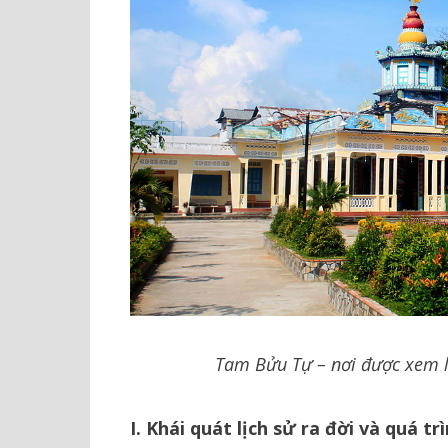
Tam Bửu Tự – nơi được xem l
I.
Khái quát
lịch sử ra đời và quá t