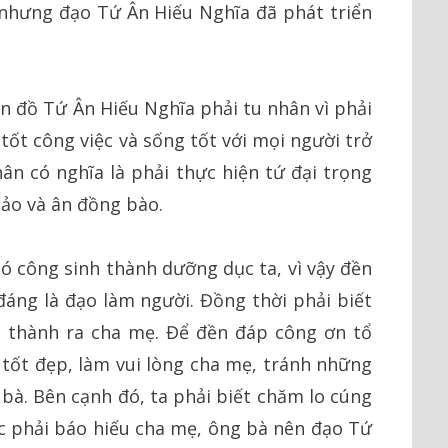
 nhưng đạo Tứ Ân Hiếu Nghĩa đã phát triển
tín đồ Tứ Ân Hiếu Nghĩa phải tu nhân vì phải
tốt công việc và sống tốt với mọi ngư­ời trở
hân có nghĩa là phải thực hiện tứ đại trọng
bảo và ân đồng bào.
có công sinh thành d­ưỡng dục ta, vì vậy đền
đáng là đạo làm ngư­ời. Đồng thời phải biết
nh thành ra cha mẹ. Để đền đáp công ơn tổ
 tốt đẹp, làm vui lòng cha mẹ, tránh những
 bà. Bên cạnh đó, ta phải biết chăm lo cúng
iệc phải báo hiếu cha mẹ, ông bà nên đạo Tứ