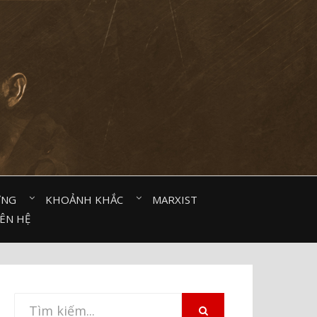
ỜNG⠀
KHOẢNH KHẮC⠀
MARXIST⠀
IÊN HỆ
Tìm