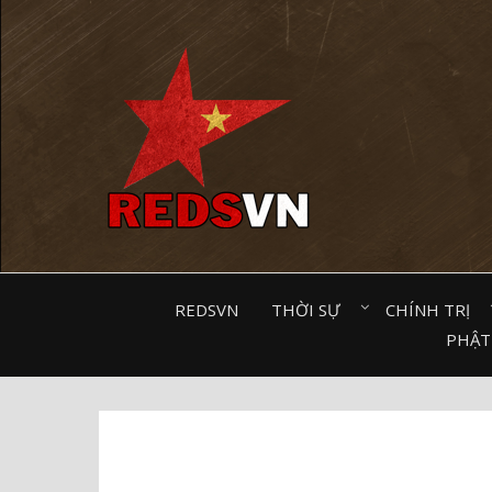
Kênh chia sẻ tri thức cộng đồng
REDSVN
THỜI SỰ⠀
CHÍNH TRỊ⠀
PHẬT