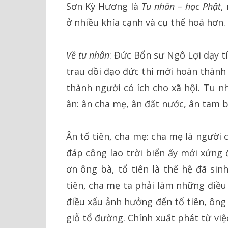
Sơn Kỳ Hư­ơng là
Tu nhân – học Phật
,
ở nhiều khía cạnh và cụ thể hoá hơn.
Về tu nhân
: Đức Bổn sư Ngô Lợi­ dạy 
trau dồi đạo đức thì mới hoàn thành 
thành ng­ười có ích cho xã hội. Tu n
ân: ân cha mẹ, ân đất nước, ân tam 
Ân tổ tiên, cha mẹ: cha mẹ là ngư­ời 
đáp công lao trời biển ấy mới xứng 
ơn ông bà, tổ tiên là thế hệ đã si
tiên, cha mẹ ta phải làm những điều
điều xấu ảnh hư­ởng đến tổ tiên, ông
giỗ tổ đ­ường. Chính xuất phát từ v