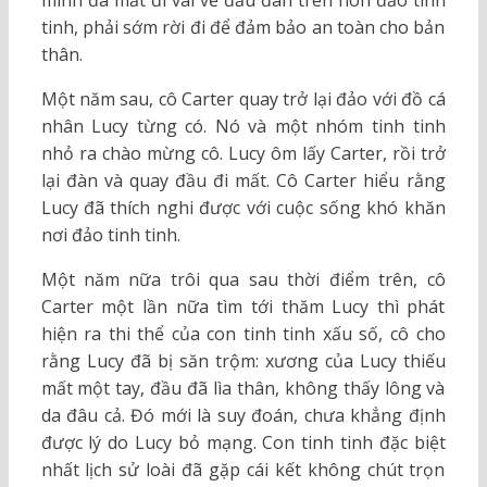
mình đã mất đi vai vế đầu đàn trên hòn đảo tinh
tinh, phải sớm rời đi để đảm bảo an toàn cho bản
thân.
Một năm sau, cô Carter quay trở lại đảo với đồ cá
nhân Lucy từng có. Nó và một nhóm tinh tinh
nhỏ ra chào mừng cô. Lucy ôm lấy Carter, rồi trở
lại đàn và quay đầu đi mất. Cô Carter hiểu rằng
Lucy đã thích nghi được với cuộc sống khó khăn
nơi đảo tinh tinh.
Một năm nữa trôi qua sau thời điểm trên, cô
Carter một lần nữa tìm tới thăm Lucy thì phát
hiện ra thi thể của con tinh tinh xấu số, cô cho
rằng Lucy đã bị săn trộm: xương của Lucy thiếu
mất một tay, đầu đã lìa thân, không thấy lông và
da đâu cả. Đó mới là suy đoán, chưa khẳng định
được lý do Lucy bỏ mạng. Con tinh tinh đặc biệt
nhất lịch sử loài đã gặp cái kết không chút trọn