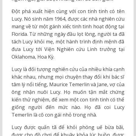
Đột phá xuất hiện cùng với con tinh tinh có tên
Lucy. Nó sinh năm 1964, được các nhà nghiên cứu
mang về từ một gánh xiếc tinh tinh hoạt động tại
Florida. Từ những ngày đầu lọt lòng, người ta đã
tách Lucy khỏi mẹ, một hành trình định mệnh đã
đưa Lucy tới Viện Nghiên cứu Linh trưởng tại
Oklahoma, Hoa Kỳ.
Lucy là đối tượng nghiên cứu của nhiều khía cạnh
khác nhau, nhưng mọi chuyện thay đổi khi bác sĩ
tâm lý nổi tiếng, Maurice Temerlin và Jane, vợ của
ông nhận nuôi Lucy. Họ muốn tận mắt chứng
kiến thử nghiệm, để xem một con tinh tinh có thể
giống người đến mức nào. Họ đã coi Lucy
Temerlin là cô con gái nhỏ trong nhà.
Lucy được quấn tã để khỏi phóng uế bừa bãi,
được cho đồ chơi để khuây khỏa lúc buồn, được