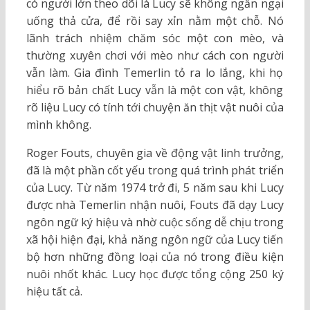
có người lớn theo dõi là Lucy sẽ không ngần ngại
uống thả cửa, để rồi say xỉn nằm một chỗ. Nó
lãnh trách nhiệm chăm sóc một con mèo, và
thường xuyên chơi với mèo như cách con người
vẫn làm. Gia đình Temerlin tỏ ra lo lắng, khi họ
hiểu rõ bản chất Lucy vẫn là một con vật, không
rõ liệu Lucy có tính tới chuyện ăn thịt vật nuôi của
mình không.
Roger Fouts, chuyên gia về động vật linh trưởng,
đã là một phần cốt yếu trong quá trình phát triển
của Lucy. Từ năm 1974 trở đi, 5 năm sau khi Lucy
được nhà Temerlin nhận nuôi, Fouts đã dạy Lucy
ngôn ngữ ký hiệu và nhờ cuộc sống dễ chịu trong
xã hội hiện đại, khả năng ngôn ngữ của Lucy tiến
bộ hơn những đồng loại của nó trong điều kiện
nuôi nhốt khác. Lucy học được tổng cộng 250 ký
hiệu tất cả.