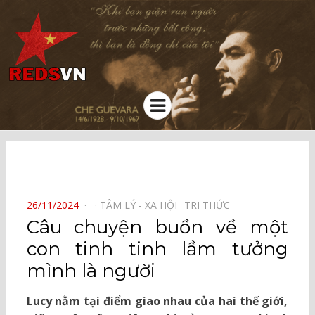
Kênh chia sẻ tri thức cộng đồng
Menu
⠀
POSTED
26/11/2024
TÂM LÝ - XÃ HỘI⠀
TRI THỨC⠀
ON
Câu chuyện buồn về một
con tinh tinh lầm tưởng
mình là người
Lucy nằm tại điểm giao nhau của hai thế giới,