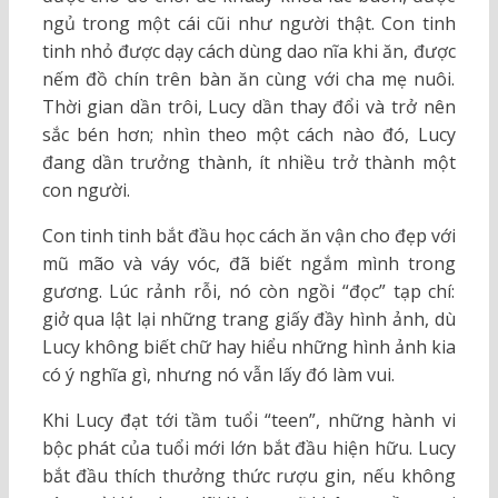
ngủ trong một cái cũi như người thật. Con tinh
tinh nhỏ được dạy cách dùng dao nĩa khi ăn, được
nếm đồ chín trên bàn ăn cùng với cha mẹ nuôi.
Thời gian dần trôi, Lucy dần thay đổi và trở nên
sắc bén hơn; nhìn theo một cách nào đó, Lucy
đang dần trưởng thành, ít nhiều trở thành một
con người.
Con tinh tinh bắt đầu học cách ăn vận cho đẹp với
mũ mão và váy vóc, đã biết ngắm mình trong
gương. Lúc rảnh rỗi, nó còn ngồi “đọc” tạp chí:
giở qua lật lại những trang giấy đầy hình ảnh, dù
Lucy không biết chữ hay hiểu những hình ảnh kia
có ý nghĩa gì, nhưng nó vẫn lấy đó làm vui.
Khi Lucy đạt tới tầm tuổi “teen”, những hành vi
bộc phát của tuổi mới lớn bắt đầu hiện hữu. Lucy
bắt đầu thích thưởng thức rượu gin, nếu không