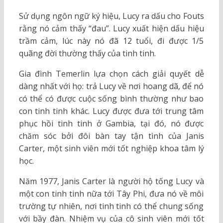
Sử dụng ngôn ngữ ký hiệu, Lucy ra dấu cho Fouts
rằng nó cảm thấy “đau”. Lucy xuất hiện dấu hiệu
trầm cảm, lúc này nó đã 12 tuổi, đi được 1/5
quãng đời thường thấy của tinh tinh.
Gia đình Temerlin lựa chọn cách giải quyết dễ
dàng nhất với họ: trả Lucy về nơi hoang dã, để nó
có thể có được cuộc sống bình thường như bao
con tinh tinh khác. Lucy được đưa tới trung tâm
phục hồi tinh tinh ở Gambia, tại đó, nó được
chăm sóc bởi đôi bàn tay tận tình của Janis
Carter, một sinh viên mới tốt nghiệp khoa tâm lý
học.
Năm 1977, Janis Carter là người hộ tống Lucy và
một con tinh tinh nữa tới Tây Phi, đưa nó về môi
trường tự nhiên, nơi tinh tinh có thể chung sống
với bầy đàn. Nhiệm vụ của cô sinh viên mới tốt