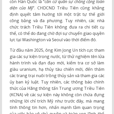
còn Hàn Quốc là “
căn cứ quân sự chống cộng toàn
diện của Mỹ
”. CHDCND Triều Tiên cũng khẳng
định quyết tâm hướng tới một trật tự thế giới
công bằng và đa phương. Tuy nhiên, các nhà
chức trách Triều Tiên không đưa ra chi tiết cụ
thể, có thể do đang chờ đợi sự chuyển giao quyền
lực tại Washington và Seoul vào thời điểm đó.
Từ đầu năm 2025, ông Kim Jong Un tích cực tham
gia các sự kiện trong nước, từ thử nghiệm tên lửa
hành trình và đạn đạo mới, kiểm tra cơ sở làm
giàu uranium, hạ thủy tàu chiến mới, đến thăm
các trang trại nuôi trồng thủy sản và tham gia các
ủy ban kỷ luật. Tuy nhiên, các thông báo chính
thức của Hãng thông tấn Trung ương Triều Tiên
(KCNA) về các sự kiện này không còn chứa đựng
những lời chỉ trích Mỹ như trước đây, mà mang
tính thông tin hơn, nhấn mạnh tầm quan trọng
của việc bảo vệ chủ quyền và toàn vẹn lãnh thổ