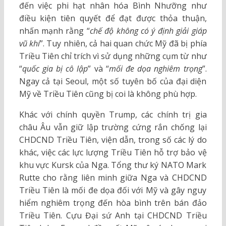
đến việc phi hạt nhân hóa Bình Nhưỡng như
điều kiện tiên quyết để đạt được thỏa thuận,
nhấn mạnh rằng “
chế độ không có ý định giải giáp
vũ khí
”. Tuy nhiên, cả hai quan chức Mỹ đã bị phía
Triều Tiên chỉ trích vì sử dụng những cụm từ như
“
quốc gia bị cô lập
” và “
mối đe dọa nghiêm trọng
”.
Ngay cả tại Seoul, một số tuyên bố của đại diện
Mỹ về Triều Tiên cũng bị coi là không phù hợp.
Khác với chính quyền Trump, các chính trị gia
châu Âu vẫn giữ lập trường cứng rắn chống lại
CHDCND Triều Tiên, viện dẫn, trong số các lý do
khác, việc các lực lượng Triều Tiên hỗ trợ bảo vệ
khu vực Kursk của Nga. Tổng thư ký NATO Mark
Rutte cho rằng liên minh giữa Nga và CHDCND
Triều Tiên là mối đe dọa đối với Mỹ và gây nguy
hiểm nghiêm trọng đến hòa bình trên bán đảo
Triều Tiên. Cựu Đại sứ Anh tại CHDCND Triều