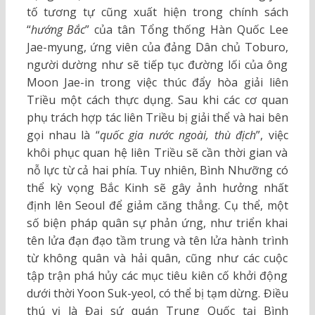
tố tương tự cũng xuất hiện trong chính sách
“
hướng Bắc
” của tân Tổng thống Hàn Quốc Lee
Jae-myung, ứng viên của đảng Dân chủ Toburo,
người dường như sẽ tiếp tục đường lối của ông
Moon Jae-in trong việc thúc đẩy hòa giải liên
Triều một cách thực dụng. Sau khi các cơ quan
phụ trách hợp tác liên Triều bị giải thể và hai bên
gọi nhau là “
quốc gia nước ngoài, thù địch
”, việc
khôi phục quan hệ liên Triều sẽ cần thời gian và
nỗ lực từ cả hai phía. Tuy nhiên, Bình Nhưỡng có
thể kỳ vọng Bắc Kinh sẽ gây ảnh hưởng nhất
định lên Seoul để giảm căng thẳng. Cụ thể, một
số biện pháp quân sự phản ứng, như triển khai
tên lửa đạn đạo tầm trung và tên lửa hành trình
từ không quân và hải quân, cũng như các cuộc
tập trận phá hủy các mục tiêu kiên cố khởi động
dưới thời Yoon Suk-yeol, có thể bị tạm dừng. Điều
thú vị là Đại sứ quán Trung Quốc tại Bình