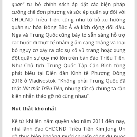
quan
” từ bỏ chính sách áp đặt các biện pháp
cưỡng chế đơn phương và sức ép quân sự đối với
CHDCND Triều Tiên, cũng như từ bỏ xu hướng
quân sự hóa Đông Bắc Á và kích động đối đầu.
Nga và Trung Quốc cũng bày tỏ sẵn sàng hỗ trợ
các bước đi thực tế nhằm giảm căng thẳng và loại
bỏ nguy cơ xảy ra các sự cố vũ trang hoặc xung
đột quân sự quy mô lớn trên bán đảo Triều Tiên.
Như Chủ tịch Trung Quốc Tập Cận Bình từng
phát biểu tại Diễn đàn Kinh tế Phương Đông
2018 ở Vladivostok: “Không phải Trung Quốc đã
thắt
Nút thắt Triều Tiên
, nhưng tất cả chúng ta cần
kiên nhẫn tháo gỡ nó cùng nhau”.
Nút thắt khó nhất
Kể từ khi lên nắm quyền vào năm 2011 đến nay,
nhà lãnh đạo CHDCND Triều Tiên Kim Jong Un
đã thực hiện khoảng mười chuyến công du nước