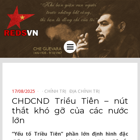
Kênh chia sẻ tri thức cộng đồng
Menu
⠀
POSTED
17/08/2025
CHÍNH TRỊ⠀
ĐỊA CHÍNH TRỊ⠀
ON
CHDCND Triều Tiên – nút
thắt khó gỡ của các nước
lớn
“Yếu tố Triều Tiên” phần lớn định hình đặc