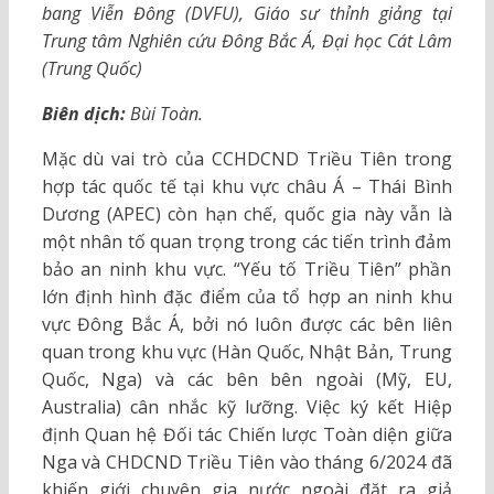
bang Viễn Đông (DVFU), Giáo sư thỉnh giảng tại
Trung tâm Nghiên cứu Đông Bắc Á, Đại học Cát Lâm
(Trung Quốc)
Biên dịch:
Bùi Toàn.
Mặc dù vai trò của CCHDCND Triều Tiên trong
hợp tác quốc tế tại khu vực châu Á – Thái Bình
Dương (APEC) còn hạn chế, quốc gia này vẫn là
một nhân tố quan trọng trong các tiến trình đảm
bảo an ninh khu vực. “Yếu tố Triều Tiên” phần
lớn định hình đặc điểm của tổ hợp an ninh khu
vực Đông Bắc Á, bởi nó luôn được các bên liên
quan trong khu vực (Hàn Quốc, Nhật Bản, Trung
Quốc, Nga) và các bên bên ngoài (Mỹ, EU,
Australia) cân nhắc kỹ lưỡng. Việc ký kết Hiệp
định Quan hệ Đối tác Chiến lược Toàn diện giữa
Nga và CHDCND Triều Tiên vào tháng 6/2024 đã
khiến giới chuyên gia nước ngoài đặt ra giả