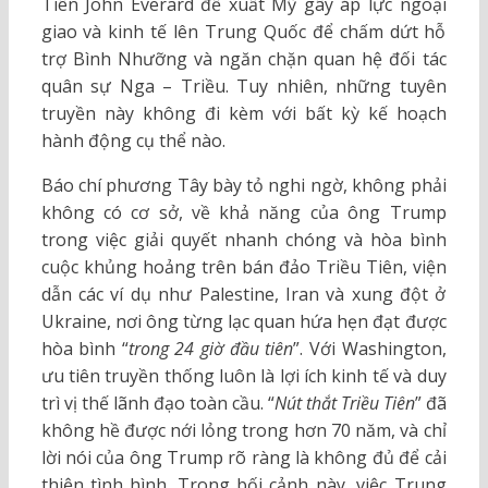
Tiên John Everard đề xuất Mỹ gây áp lực ngoại
giao và kinh tế lên Trung Quốc để chấm dứt hỗ
trợ Bình Nhưỡng và ngăn chặn quan hệ đối tác
quân sự Nga – Triều. Tuy nhiên, những tuyên
truyền này không đi kèm với bất kỳ kế hoạch
hành động cụ thể nào.
Báo chí phương Tây bày tỏ nghi ngờ, không phải
không có cơ sở, về khả năng của ông Trump
trong việc giải quyết nhanh chóng và hòa bình
cuộc khủng hoảng trên bán đảo Triều Tiên, viện
dẫn các ví dụ như Palestine, Iran và xung đột ở
Ukraine, nơi ông từng lạc quan hứa hẹn đạt được
hòa bình “
trong 24 giờ đầu tiên
”. Với Washington,
ưu tiên truyền thống luôn là lợi ích kinh tế và duy
trì vị thế lãnh đạo toàn cầu. “
Nút thắt Triều Tiên
” đã
không hề được nới lỏng trong hơn 70 năm, và chỉ
lời nói của ông Trump rõ ràng là không đủ để cải
thiện tình hình. Trong bối cảnh này, việc Trung