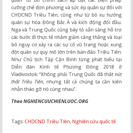
quan
” từ bỏ chính sách áp đặt các biện pháp
cưỡng chế đơn phương và sức ép quân sự đối với
CHDCND Triều Tiên, cũng như từ bỏ xu hướng
quân sự hóa Đông Bắc Á và kích động đối đầu.
Nga và Trung Quốc cũng bày tỏ sẵn sàng hỗ trợ
các bước đi thực tế nhằm giảm căng thẳng và loại
bỏ nguy cơ xảy ra các sự cố vũ trang hoặc xung
đột quân sự quy mô lớn trên bán đảo Triều Tiên.
Như Chủ tịch Tập Cận Bình từng phát biểu tại
Diễn đàn Kinh tế Phương Đông 2018 ở
Vladivostok: “Không phải Trung Quốc đã thắt
nút
thắt Triều Tiên
, nhưng tất cả chúng ta cần kiên
nhẫn tháo gỡ nó cùng nhau”.
Theo NGHIENCUUCHIENLUOC.ORG
Tags:
CHDCND Triều Tiên
,
Nghiên cứu quốc tế