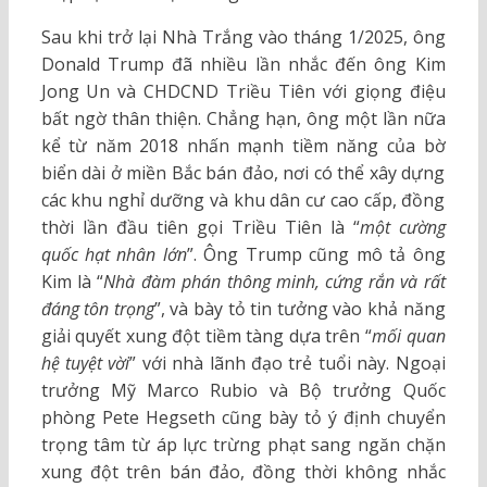
Sau khi trở lại Nhà Trắng vào tháng 1/2025, ông
Donald Trump đã nhiều lần nhắc đến ông Kim
Jong Un và CHDCND Triều Tiên với giọng điệu
bất ngờ thân thiện. Chẳng hạn, ông một lần nữa
kể từ năm 2018 nhấn mạnh tiềm năng của bờ
biển dài ở miền Bắc bán đảo, nơi có thể xây dựng
các khu nghỉ dưỡng và khu dân cư cao cấp, đồng
thời lần đầu tiên gọi Triều Tiên là “
một cường
quốc hạt nhân lớn
”. Ông Trump cũng mô tả ông
Kim là “
Nhà đàm phán thông minh, cứng rắn và rất
đáng tôn trọng
”, và bày tỏ tin tưởng vào khả năng
giải quyết xung đột tiềm tàng dựa trên “
mối quan
hệ tuyệt vời
” với nhà lãnh đạo trẻ tuổi này. Ngoại
trưởng Mỹ Marco Rubio và Bộ trưởng Quốc
phòng Pete Hegseth cũng bày tỏ ý định chuyển
trọng tâm từ áp lực trừng phạt sang ngăn chặn
xung đột trên bán đảo, đồng thời không nhắc