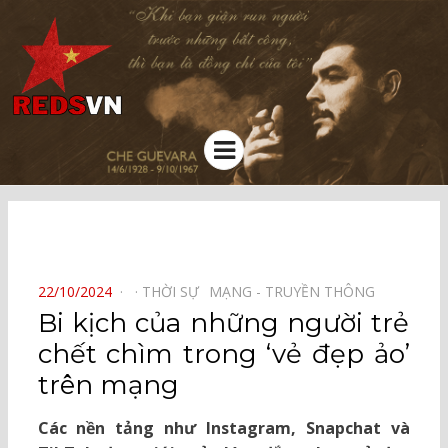
Kênh chia sẻ tri thức cộng đồng
Menu
⠀
POSTED
22/10/2024
THỜI SỰ⠀
MẠNG - TRUYỀN THÔNG⠀
ON
Bi kịch của những người trẻ
chết chìm trong ‘vẻ đẹp ảo’
trên mạng
Các nền tảng như Instagram, Snapchat và