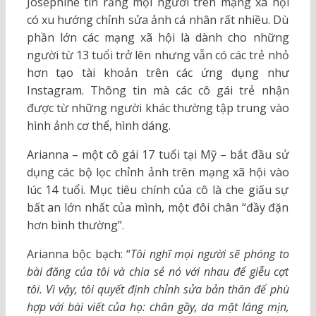
Josephine tin rằng mọi người trên mạng xã hội
có xu hướng chỉnh sửa ảnh cá nhân rất nhiều. Dù
phần lớn các mạng xã hội là dành cho những
người từ 13 tuổi trở lên nhưng vẫn có các trẻ nhỏ
hơn tạo tài khoản trên các ứng dụng như
Instagram. Thông tin mà các cô gái trẻ nhận
được từ những người khác thường tập trung vào
hình ảnh cơ thể, hình dáng.
Arianna – một cô gái 17 tuổi tại Mỹ – bắt đầu sử
dụng các bộ lọc chỉnh ảnh trên mạng xã hội vào
lúc 14 tuổi. Mục tiêu chính của cô là che giấu sự
bất an lớn nhất của mình, một đôi chân “đầy đặn
hơn bình thường”.
Arianna bộc bạch: “
Tôi nghĩ mọi người sẽ phóng to
bài đăng của tôi và chia sẻ nó với nhau để giễu cợt
tôi. Vì vậy, tôi quyết định chỉnh sửa bản thân để phù
hợp với bài viết của họ: chân gầy, da mặt láng mịn,