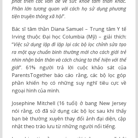
phát triển các vấn đề về sức khỏe tâm thần khác.
Phần lớn tương quan với cách họ sử dụng phương
tiện truyền thông xã hội
”.
Bác sĩ tâm thần Diana Samuel – Trung tâm Y tế
Irving thuộc Đại học Columbia (Mỹ) – giải thích:
“
Việc sử dụng lặp đi lặp lại các bộ lọc chỉnh sửa tạo
ra một quy chuẩn bình thường mới cho cách giới trẻ
nhìn nhận bản thân và cách chúng ta thể hiện với thế
giới
”. 61% người trả lời cuộc khảo sát của
ParentsTogether báo cáo rằng, các bộ lọc góp
phần khiến họ có những suy nghĩ tiêu cực về
ngoại hình của mình.
Josephine Mitchell (16 tuổi) ở bang New Jersey
nói rằng, cô đã sử dụng các bộ lọc sau khi thấy
bạn bè thường xuyên thay đổi ảnh đại diện, cập
nhật theo trào lưu từ những người nổi tiếng.