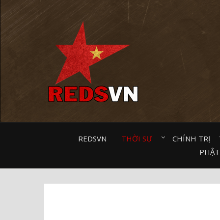
Kênh chia sẻ tri thức cộng đồng
REDSVN
THỜI SỰ⠀
CHÍNH TRỊ⠀
PHẬT