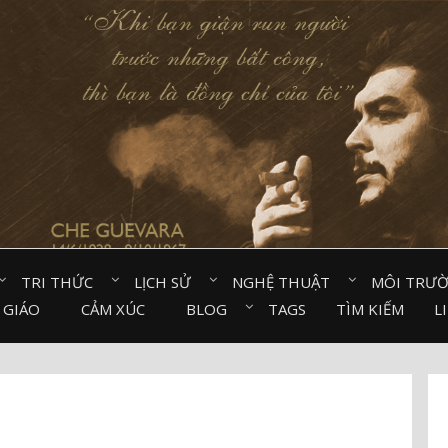
TRI THỨC⠀
LỊCH SỬ⠀
NGHỆ THUẬT⠀
MÔI TRƯ
 GIÁO⠀
CẢM XÚC⠀
BLOG⠀
TAGS
TÌM KIẾM
L