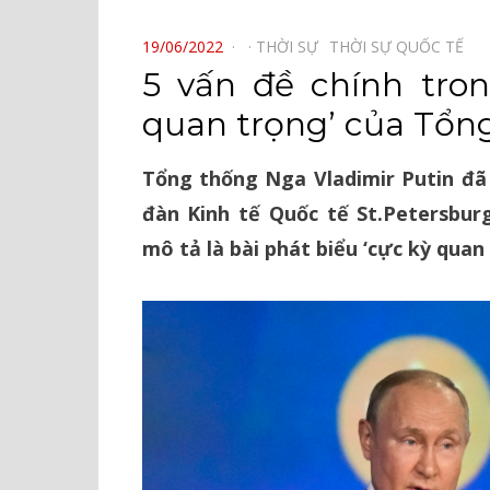
⠀
POSTED
19/06/2022
THỜI SỰ⠀
THỜI SỰ QUỐC TẾ⠀
ON
5 vấn đề chính tron
quan trọng’ của Tổn
Tổng thống Nga Vladimir Putin đã 
đàn Kinh tế Quốc tế St.Petersbur
mô tả là bài phát biểu ‘cực kỳ quan 