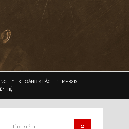
ỜNG⠀
KHOẢNH KHẮC⠀
MARXIST⠀
IÊN HỆ
Tìm