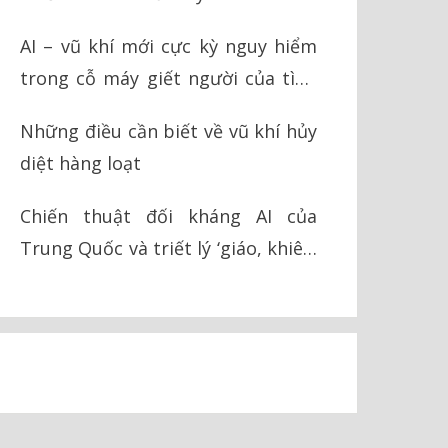
AI – vũ khí mới cực kỳ nguy hiểm
trong cỗ máy giết người của tình
báo Israel
Những điều cần biết về vũ khí hủy
diệt hàng loạt
Chiến thuật đối kháng AI của
Trung Quốc và triết lý ‘giáo, khiên’
trong chiến tranh hiện đại