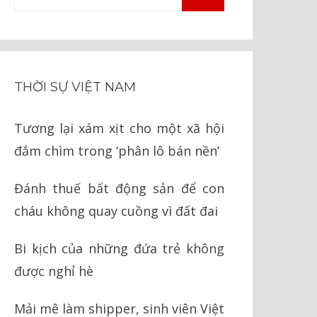
TÌM
kiếm
KIẾM
cho:
THỜI SỰ VIỆT NAM
Tương lại xám xịt cho một xã hội
đắm chìm trong ‘phân lô bán nền’
Đánh thuế bất động sản để con
cháu không quay cuồng vì đất đai
Bi kịch của những đứa trẻ không
được nghỉ hè
Mải mê làm shipper, sinh viên Việt