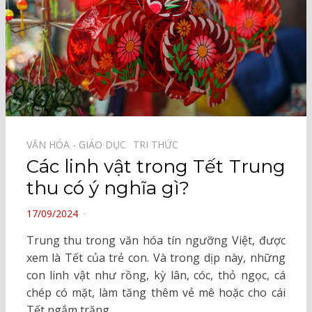
VĂN HÓA - GIÁO DỤC⠀
TRI THỨC⠀
Các linh vật trong Tết Trung
thu có ý nghĩa gì?
POSTED
17/09/2024
ON
Trung thu trong văn hóa tín ngưỡng Việt, được
xem là Tết của trẻ con. Và trong dịp này, những
con linh vật như rồng, kỳ lân, cóc, thỏ ngọc, cá
chép có mặt, làm tăng thêm vẻ mê hoặc cho cái
Tết ngắm trăng.