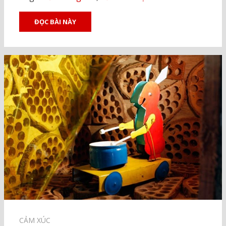
ĐỌC BÀI NÀY
CẢM XÚC⠀