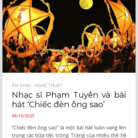
ÂM NHẠC⠀
NGHỆ THUẬT⠀
Nhạc sĩ Phạm Tuyên và bài
hát ‘Chiếc đèn ông sao’
POSTED
06/10/2025
ON
“Chiếc đèn ông sao” là một bài hát luôn vang lên
trong các bữa tiệc trông Trăng của nhiều thế hệ