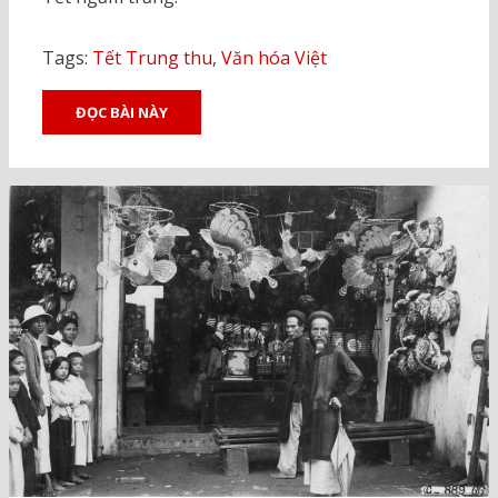
Tags:
Tết Trung thu
,
Văn hóa Việt
ĐỌC BÀI NÀY