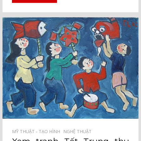
MỸ THUẬT - TẠO HÌNH⠀
NGHỆ THUẬT⠀