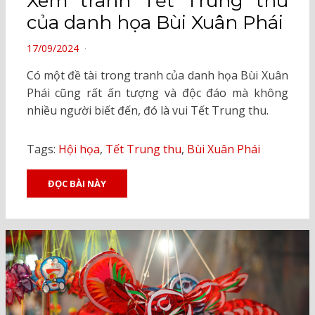
Xem tranh Tết Trung thu
của danh họa Bùi Xuân Phái
POSTED
17/09/2024
ON
Có một đề tài trong tranh của danh họa Bùi Xuân
Phái cũng rất ấn tượng và độc đáo mà không
nhiều người biết đến, đó là vui Tết Trung thu.
Tags:
Hội họa
,
Tết Trung thu
,
Bùi Xuân Phái
ĐỌC BÀI NÀY