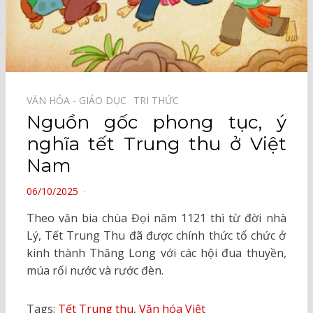
VĂN HÓA - GIÁO DỤC⠀
TRI THỨC⠀
Nguồn gốc phong tục, ý
nghĩa tết Trung thu ở Việt
Nam
POSTED
06/10/2025
ON
Theo văn bia chùa Đọi năm 1121 thì từ đời nhà
Lý, Tết Trung Thu đã được chính thức tổ chức ở
kinh thành Thăng Long với các hội đua thuyền,
múa rối nước và rước đèn.
Tags:
Tết Trung thu
,
Văn hóa Việt