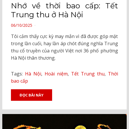
Nhớ về thời bao cấp: Tết
Trung thu ở Hà Nội
POSTED
06/10/2025
ON
Tôi cảm thấy cực kỳ may mắn vì đã được góp mặt
trong lần cuối, hay lần áp chót đúng nghĩa Trung
thu cổ truyền của người Việt nơi 36 phố phường
Hà Nội thân thương.
Tags:
Hà Nội
,
Hoài niệm
,
Tết Trung thu
,
Thời
bao cấp
ĐỌC BÀI NÀY