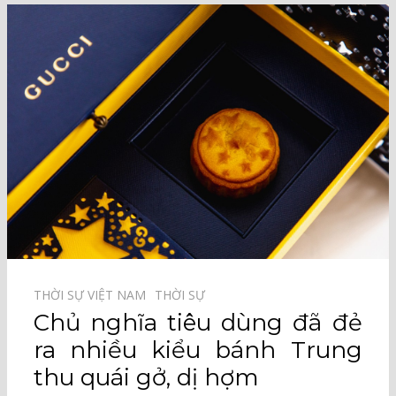
THỜI SỰ VIỆT NAM⠀
THỜI SỰ⠀
Chủ nghĩa tiêu dùng đã đẻ
ra nhiều kiểu bánh Trung
thu quái gở, dị hợm