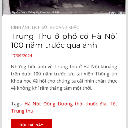
HÌNH ẢNH LỊCH SỬ⠀
KHOẢNH KHẮC⠀
Trung Thu ở phố cổ Hà Nội
100 năm trước qua ảnh
POSTED
17/09/2024
ON
Những bức ảnh về Trung thu ở Hà Nội khoảng
trên dưới 100 năm trước lưu tại Viện Thông tin
Khoa học Xã hội cho chúng ta cái nhìn chân thực
về không khí rằm tháng tám một thời.
Tags:
Hà Nội
,
Đông Dương thời thuộc địa
,
Tết
Trung thu
ĐỌC BÀI NÀY