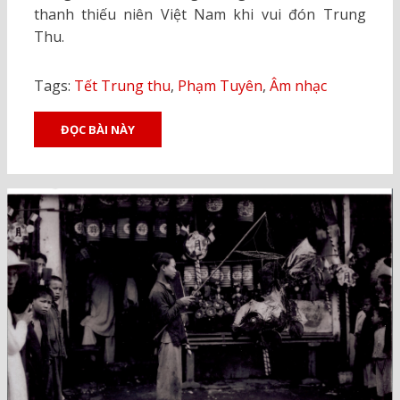
thanh thiếu niên Việt Nam khi vui đón Trung
Thu.
Tags:
Tết Trung thu
,
Phạm Tuyên
,
Âm nhạc
ĐỌC BÀI NÀY