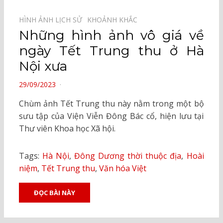
HÌNH ẢNH LỊCH SỬ⠀
KHOẢNH KHẮC⠀
Những hình ảnh vô giá về
ngày Tết Trung thu ở Hà
Nội xưa
POSTED
29/09/2023
ON
Chùm ảnh Tết Trung thu này nằm trong một bộ
sưu tập của Viện Viễn Đông Bác cổ, hiện lưu tại
Thư viên Khoa học Xã hội.
Tags:
Hà Nội
,
Đông Dương thời thuộc địa
,
Hoài
niệm
,
Tết Trung thu
,
Văn hóa Việt
ĐỌC BÀI NÀY