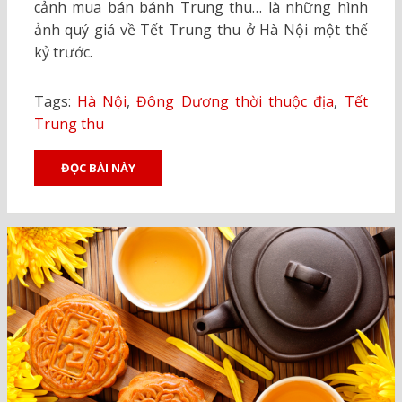
cảnh mua bán bánh Trung thu… là những hình
ảnh quý giá về Tết Trung thu ở Hà Nội một thế
kỷ trước.
Tags:
Hà Nội
,
Đông Dương thời thuộc địa
,
Tết
Trung thu
ĐỌC BÀI NÀY