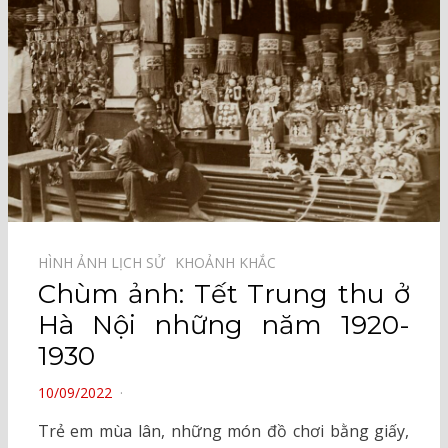
HÌNH ẢNH LỊCH SỬ⠀
KHOẢNH KHẮC⠀
Chùm ảnh: Tết Trung thu ở
Hà Nội những năm 1920-
1930
POSTED
10/09/2022
ON
Trẻ em mùa lân, những món đồ chơi bằng giấy,