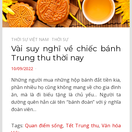
THỜI SỰ VIỆT NAM⠀
THỜI SỰ⠀
Vài suy nghĩ về chiếc bánh
Trung thu thời nay
POSTED
10/09/2022
ON
Những người mua những hộp bánh đắt tiền kia,
phần nhiều họ cũng không mang về cho gia đình
ăn, mà là đi biếu tặng là chủ yếu… Người ta
dường quên hẳn cái tên “bánh đoàn” với ý nghĩa
đoàn viên…
Tags:
Quan điểm sống
,
Tết Trung thu
,
Văn hóa