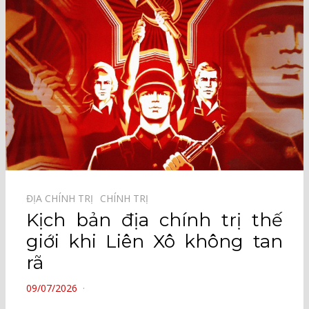
ĐỊA CHÍNH TRỊ⠀
CHÍNH TRỊ⠀
Kịch bản địa chính trị thế
giới khi Liên Xô không tan
rã
POSTED
09/07/2026
ON