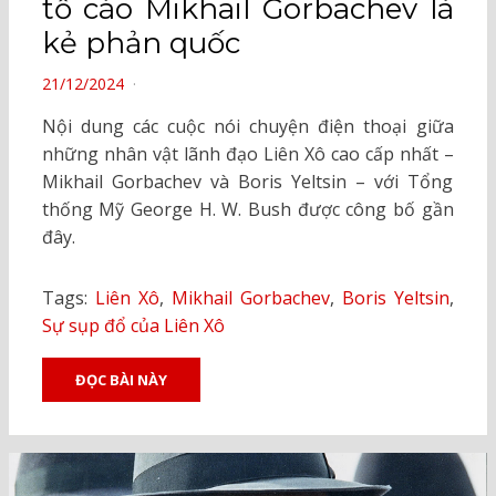
tố cáo Mikhail Gorbachev là
kẻ phản quốc
POSTED
21/12/2024
ON
Nội dung các cuộc nói chuyện điện thoại giữa
những nhân vật lãnh đạo Liên Xô cao cấp nhất –
Mikhail Gorbachev và Boris Yeltsin – với Tổng
thống Mỹ George H. W. Bush được công bố gần
đây.
Tags:
Liên Xô
,
Mikhail Gorbachev
,
Boris Yeltsin
,
Sự sụp đổ của Liên Xô
ĐỌC BÀI NÀY