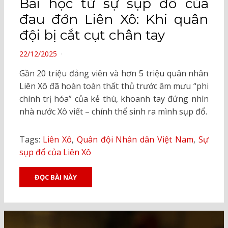
Bài học từ sự sụp đổ của
đau đớn Liên Xô: Khi quân
đội bị cắt cụt chân tay
POSTED
22/12/2025
ON
Gần 20 triệu đảng viên và hơn 5 triệu quân nhân
Liên Xô đã hoàn toàn thất thủ trước âm mưu “phi
chính trị hóa” của kẻ thù, khoanh tay đứng nhìn
nhà nước Xô viết – chính thể sinh ra mình sụp đổ.
Tags:
Liên Xô
,
Quân đội Nhân dân Việt Nam
,
Sự
sụp đổ của Liên Xô
ĐỌC BÀI NÀY