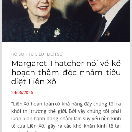
HỒ SƠ - TƯ LIỆU⠀
LỊCH SỬ⠀
Margaret Thatcher nói về kế
hoạch thâm độc nhằm tiêu
diệt Liên Xô
POSTED
24/06/2026
ON
“Liên Xô hoàn toàn có khả năng đẩy chúng tôi ra
khỏi thị trường thế giới. Bởi vậy chúng tôi phải
luôn luôn hành động nhằm làm suy yếu nền kinh
tế của Liên Xô, gây ra các khó khăn kinh tế tại