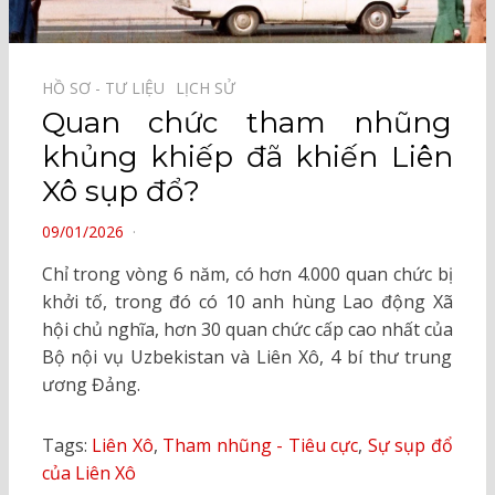
HỒ SƠ - TƯ LIỆU⠀
LỊCH SỬ⠀
Quan chức tham nhũng
khủng khiếp đã khiến Liên
Xô sụp đổ?
POSTED
09/01/2026
ON
Chỉ trong vòng 6 năm, có hơn 4.000 quan chức bị
khởi tố, trong đó có 10 anh hùng Lao động Xã
hội chủ nghĩa, hơn 30 quan chức cấp cao nhất của
Bộ nội vụ Uzbekistan và Liên Xô, 4 bí thư trung
ương Đảng.
Tags:
Liên Xô
,
Tham nhũng - Tiêu cực
,
Sự sụp đổ
của Liên Xô