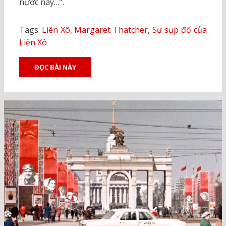
nước này…”.
Tags:
Liên Xô
,
Margaret Thatcher
,
Sự sụp đổ của
Liên Xô
ĐỌC BÀI NÀY