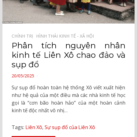
CHÍNH TRỊ⠀
HÌNH THÁI KINH TẾ - XÃ HỘI⠀
Phân tích nguyên nhân
kinh tế Liên Xô chao đảo và
sụp đổ
POSTED
20/05/2025
ON
Sự sụp đổ hoàn toàn hệ thống Xô viết xuất hiện
như hệ quả của một điều mà các nhà kinh tế học
gọi là “cơn bão hoàn hảo” của một hoàn cảnh
kinh tế độc nhất vô nhị…
Tags:
Liên Xô
,
Sự sụp đổ của Liên Xô