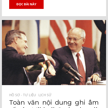
ĐỌC BÀI NÀY
HỒ SƠ - TƯ LIỆU⠀
LỊCH SỬ⠀
Toàn văn nội dung ghi âm