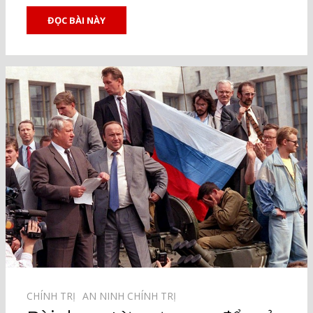
ĐỌC BÀI NÀY
CHÍNH TRỊ⠀
AN NINH CHÍNH TRỊ⠀