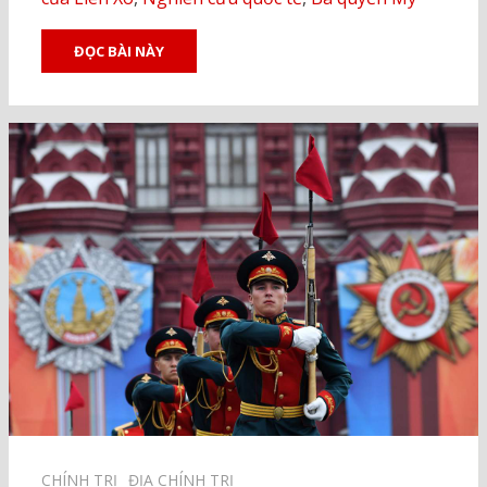
ĐỌC BÀI NÀY
CHÍNH TRỊ⠀
ĐỊA CHÍNH TRỊ⠀