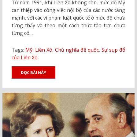
Từ năm 1991, khi Liên Xô không còn, mức độ Mỹ
can thiệp vào công việc nội bộ của các nước tăng
mạnh, với các vi phạm luật quốc tế ở mức độ chưa
từng thấy và theo một cách thức táo tợn chưa
từng có…
Tags:
Mỹ
,
Liên Xô
,
Chủ nghĩa đế quốc
,
Sự sụp đổ
của Liên Xô
ĐỌC BÀI NÀY