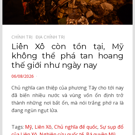
CHÍNH TRỊ⠀
ĐỊA CHÍNH TRỊ⠀
Liên Xô còn tồn tại, Mỹ
không thể phá tan hoang
thế giới như ngày nay
POSTED
06/08/2026
ON
Chủ nghĩa can thiệp của phương Tây cho tới nay
đã biến nhiều nước và vùng vốn ổn định trở
thành những nơi bất ổn, mà nói trắng phớ ra là
đang ngùn ngụt lửa.
Tags:
Mỹ
,
Liên Xô
,
Chủ nghĩa đế quốc
,
Sự sụp đổ
của Liên Xô
,
Nghiên cứu quốc tế
,
Bá quyền Mỹ