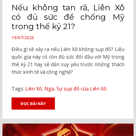
Nếu không tan rã, Liên Xô
có đủ sức để chống Mỹ
trong thế kỷ 21?
POSTED
19/07/2026
ON
Điều gì sẽ xảy ra nếu Liên Xô không sụp đổ? Liệu
quốc gia này có còn đủ sức đối đầu với Mỹ trong
thế kỷ 21 hay sẽ dần suy yếu trước những thách
thức kinh tế và công nghệ?
Tags:
Liên Xô
,
Nga
,
Sự sụp đổ của Liên Xô
ĐỌC BÀI NÀY