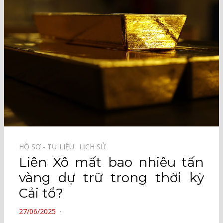
HỒ SƠ - TƯ LIỆU⠀
LỊCH SỬ⠀
Liên Xô mất bao nhiêu tấn
vàng dự trữ trong thời kỳ
Cải tổ?
POSTED
27/06/2025
ON