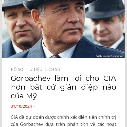
HỒ SƠ - TƯ LIỆU⠀
LỊCH SỬ⠀
Gorbachev làm lợi cho CIA
hơn bất cứ gián điệp nào
của Mỹ
POSTED
31/10/2024
ON
CIA đã dự đoán được chính xác diễn tiến chính trị
của Gorbachev dựa trên phân tích về các hoạt