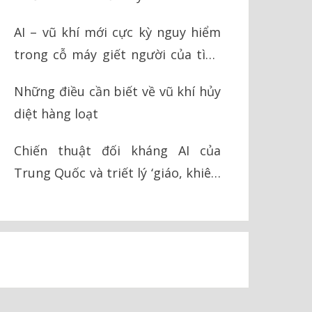
AI – vũ khí mới cực kỳ nguy hiểm
trong cỗ máy giết người của tình
báo Israel
Những điều cần biết về vũ khí hủy
diệt hàng loạt
Chiến thuật đối kháng AI của
Trung Quốc và triết lý ‘giáo, khiên’
trong chiến tranh hiện đại