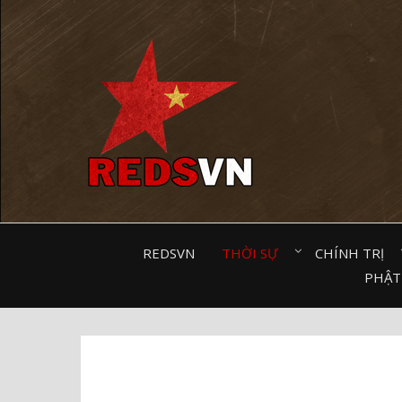
Kênh chia sẻ tri thức cộng đồng
REDSVN
THỜI SỰ⠀
CHÍNH TRỊ⠀
PHẬT