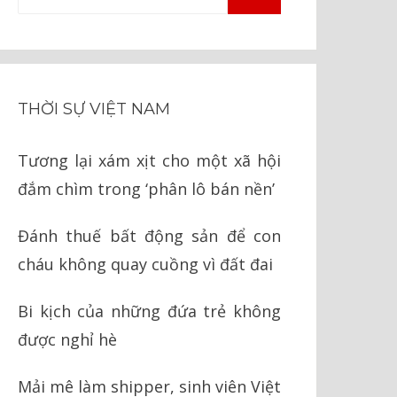
TÌM
kiếm
KIẾM
cho:
THỜI SỰ VIỆT NAM
Tương lại xám xịt cho một xã hội
đắm chìm trong ‘phân lô bán nền’
Đánh thuế bất động sản để con
cháu không quay cuồng vì đất đai
Bi kịch của những đứa trẻ không
được nghỉ hè
Mải mê làm shipper, sinh viên Việt