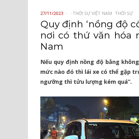
⠀
POSTED
27/11/2023
THỜI SỰ VIỆT NAM⠀
THỜI SỰ⠀
ON
Quy định ‘nồng độ c
nơi có thứ văn hóa 
Nam
Nếu quy định nồng độ bằng không
mức nào đó thì lái xe có thể gặp t
ngưỡng thì tửu lượng kém quá”.