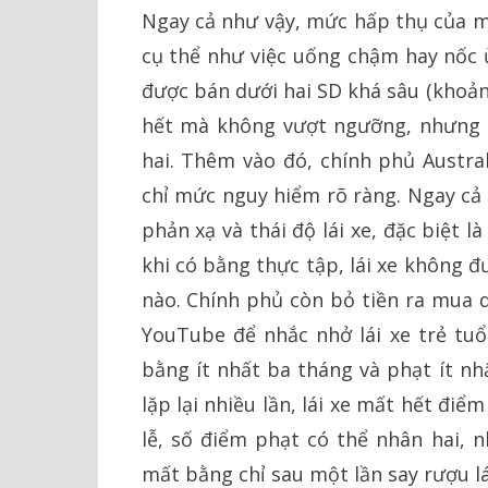
Ngay cả như vậy, mức hấp thụ của mỗ
cụ thể như việc uống chậm hay nốc 
được bán dưới hai SD khá sâu (khoản
hết mà không vượt ngưỡng, nhưng 
hai. Thêm vào đó, chính phủ Austra
chỉ mức nguy hiểm rõ ràng. Ngay cả 
phản xạ và thái độ lái xe, đặc biệt là
khi có bằng thực tập, lái xe không 
nào. Chính phủ còn bỏ tiền ra mua 
YouTube để nhắc nhở lái xe trẻ tuổ
bằng ít nhất ba tháng và phạt ít nh
lặp lại nhiều lần, lái xe mất hết điể
lễ, số điểm phạt có thể nhân hai, 
mất bằng chỉ sau một lần say rượu lái