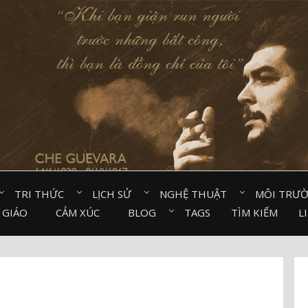
TRI THỨC⠀
LỊCH SỬ⠀
NGHỆ THUẬT⠀
MÔI TRƯ
 GIÁO⠀
CẢM XÚC⠀
BLOG⠀
TAGS
TÌM KIẾM
L