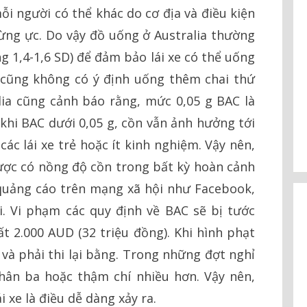
i người có thể khác do cơ địa và điều kiện
ừng ực. Do vậy đồ uống ở Australia thường
g 1,4-1,6 SD) để đảm bảo lái xe có thể uống
cũng không có ý định uống thêm chai thứ
lia cũng cảnh báo rằng, mức 0,05 g BAC là
khi BAC dưới 0,05 g, cồn vẫn ảnh hưởng tới
 các lái xe trẻ hoặc ít kinh nghiệm. Vậy nên,
được có nồng độ cồn trong bất kỳ hoàn cảnh
quảng cáo trên mạng xã hội như Facebook,
i. Vi phạm các quy định về BAC sẽ bị tước
ất 2.000 AUD (32 triệu đồng). Khi hình phạt
m và phải thi lại bằng. Trong những đợt nghỉ
nhân ba hoặc thậm chí nhiều hơn. Vậy nên,
 xe là điều dễ dàng xảy ra.