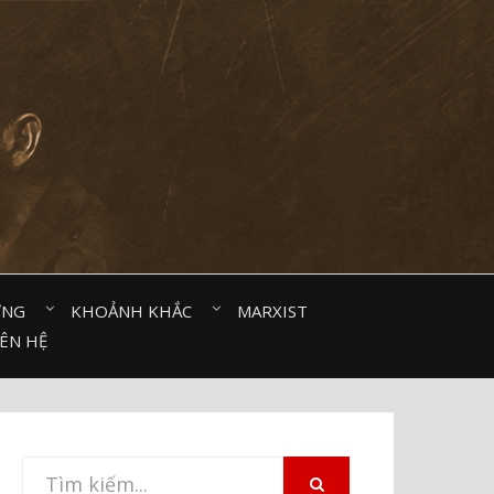
ỜNG⠀
KHOẢNH KHẮC⠀
MARXIST⠀
IÊN HỆ
Tìm