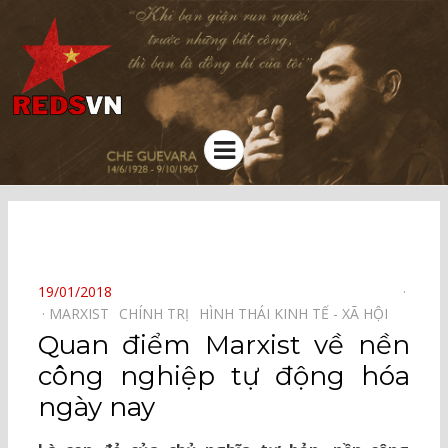
Kênh chia sẻ tri thức cộng đồng
Menu
⠀
POSTED
19/01/2018
ON
MARXIST⠀
CHÍNH TRỊ⠀
HÌNH THÁI KINH TẾ - XÃ HỘI⠀
Quan điểm Marxist về nền
công nghiệp tự động hóa
ngày nay