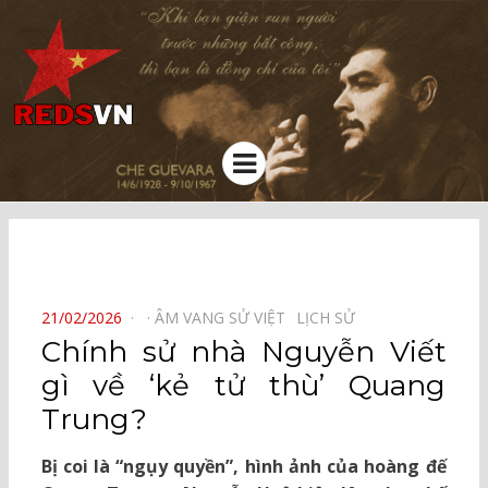
Kênh chia sẻ tri thức cộng đồng
Menu
⠀
POSTED
21/02/2026
ÂM VANG SỬ VIỆT⠀
LỊCH SỬ⠀
ON
Chính sử nhà Nguyễn Viết
gì về ‘kẻ tử thù’ Quang
Trung?
Bị coi là “ngụy quyền”, hình ảnh của hoàng đế