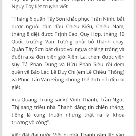
Ngụy Tây liệt truyện viết:
“Tháng 6 quân Tây Sơn khắc phục Trấn Ninh, bắt
được người cầm đầu Chiêu Kiểu, Chiêu Nam,
tháng 8 diệt được Trịnh Cao, Quy Hợp, tháng 10
Quốc trưởng Vạn Tượng phải bỏ thành chạy.
Quân Tây Sơn bắt được voi ngựa chiêng trống và
đuổi ra xa đến biên giới Xiêm La, chém được viên
súy Tả Phan Dung và Hữu Phan Siêu rồi đem
quên về Bảo Lạc. Lê Duy Chi (em Lê Chiêu Thống)
và Phúc Tấn Văn Đồng không thể địch nổi đều bị
giết.
Vua Quang Trung sai Vũ Vĩnh Thành, Trần Ngọc
Thị sang triều nhà Thanh dâng tin chiến thắng,
tiếng là cung thuận nhưng thật ra là khoa
trương võ công”.
Việc đất đai nước Việt bị nhà Thanh xâm lấn vào