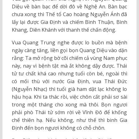
Diệu về bàn bạc để dời đô về Nghệ An. Bàn bạc
chưa xong thì Thế tổ Cao hoàng Nguyễn Ánh đã
lấy lại được Gia Định và chiếm Bình Thuận, Bình
Khang, Diên Khánh với thanh thế chấn động.
Vua Quang Trung nghe được lo buồn mà bệnh
ngày càng tăng, liền gọi bọn Quang Diệu vào dặn
rằng: Ta mở rộng bờ cõi chiếm cả vùng Nam phục
này, nay vì bệnh tật mà ắt không dậy được. Thái
tử tư chất khá cao nhưng tuổi còn bé, ngoài thì
có mối thù với nước Gia Định, vua Thái Đức
(Nguyễn Nhạc) thì tuổi già ham dật lạc không lo
hậu họa. Khi ta thác rồi, việc chôn cất phải sơ sài
trong một tháng cho xong mà thôi. Bọn ngươi
phải phò Thái tử sớm rời về Vĩnh Đô để khống
chế thiên hạ. Nếu không, như thế thì binh Gia
Định đến bọn ngươi không có chỗ chôn.