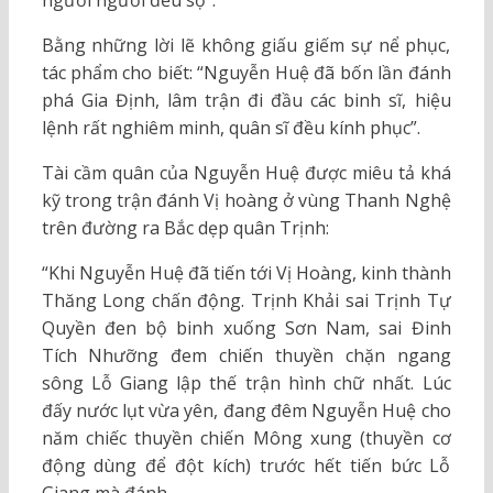
Bằng những lời lẽ không giấu giếm sự nể phục,
tác phẩm cho biết: “Nguyễn Huệ đã bốn lần đánh
phá Gia Định, lâm trận đi đầu các binh sĩ, hiệu
lệnh rất nghiêm minh, quân sĩ đều kính phục”.
Tài cầm quân của Nguyễn Huệ được miêu tả khá
kỹ trong trận đánh Vị hoàng ở vùng Thanh Nghệ
trên đường ra Bắc dẹp quân Trịnh:
“Khi Nguyễn Huệ đã tiến tới Vị Hoàng, kinh thành
Thăng Long chấn động. Trịnh Khải sai Trịnh Tự
Quyền đen bộ binh xuống Sơn Nam, sai Đinh
Tích Nhưỡng đem chiến thuyền chặn ngang
sông Lỗ Giang lập thế trận hình chữ nhất. Lúc
đấy nước lụt vừa yên, đang đêm Nguyễn Huệ cho
năm chiếc thuyền chiến Mông xung (thuyền cơ
động dùng để đột kích) trước hết tiến bức Lỗ
Giang mà đánh.