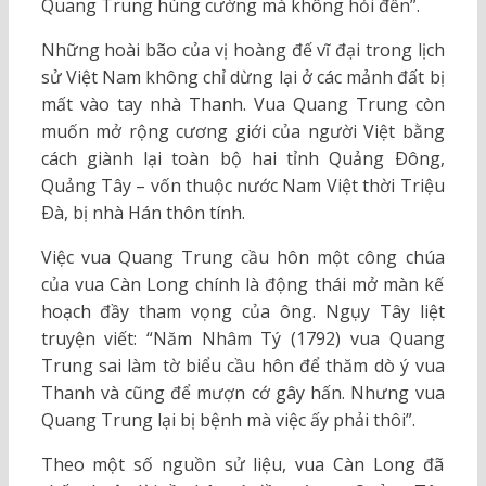
Quang Trung hùng cường mà không hỏi đến”.
Những hoài bão của vị hoàng đế vĩ đại trong lịch
sử Việt Nam không chỉ dừng lại ở các mảnh đất bị
mất vào tay nhà Thanh. Vua Quang Trung còn
muốn mở rộng cương giới của người Việt bằng
cách giành lại toàn bộ hai tỉnh Quảng Ðông,
Quảng Tây – vốn thuộc nước Nam Việt thời Triệu
Ðà, bị nhà Hán thôn tính.
Việc vua Quang Trung cầu hôn một công chúa
của vua Càn Long chính là động thái mở màn kế
hoạch đầy tham vọng của ông. Ngụy Tây liệt
truyện viết: “Năm Nhâm Tý (1792) vua Quang
Trung sai làm tờ biểu cầu hôn để thăm dò ý vua
Thanh và cũng để mượn cớ gây hấn. Nhưng vua
Quang Trung lại bị bệnh mà việc ấy phải thôi”.
Theo một số nguồn sử liệu, vua Càn Long đã