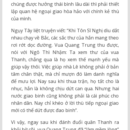
chúng được hưởng thái bình lâu dài thì phải thiết
lập quan hệ ngoại giao hòa hảo với chính kẻ thù
của mình.
Ngụy Tây liệt truyện viết: “Khi Tôn Sĩ Nghị dìu dắt
nhau chạy về Bắc, các sắc thư của hắn mang theo
rơi rớt dọc đường. Vua Quang Trung thu được,
nói với Ngô Thì Nhậm: Ta xem thư của vua
Thanh, chẳng qua là họ xem thế mạnh yếu mà
giúp vậy thôi. Việc giúp nhà Lê không phải ở bản
tâm chân thật, mà chỉ mượn đó làm danh nghĩa
để mưu lợi. Nay sau khi thua trận, họ tất cho là
nhục, hẳn là không chịu dứt can qua. Nhưng hai
nước giao binh cũng không phải là cái phúc cho
nhân dân. Nay chỉ khéo ở lời thù tiếp ngoại giao
mới có thể dứt được đao binh”.
Vì vậy, ngay sau khi đánh đuổi quân Thanh ra
khỏi bờ cõi, vua Quang Trung đã “làm mềm lòng”