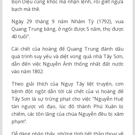
Bọn Diệu cùng khóc mà nhận lệnh, rồi giết ngựa
bạch mà thề.
Ngày 29 tháng 9 năm Nhâm Tý (1792), vua
Quang Trung băng, ở ngôi được 5 năm, thọ được
40 tuổi”.
Cái chết của hoàng đế Quang Trung đánh dấu
quá trình suy yếu và diệt vong quả nhà Tây Sơn,
dẫn đến việc Nguyễn Ánh thống nhất đất nước
vào năm 1802.
Theo giải thích của Ngụy Tây liệt truyện, cơn
bệnh đột ngột dẫn tới cái chết của vị hoàng đế
Tây Sơn là sự trừng phạt cho việc “Nguyễn Huệ
tàn ngược vô đạo, lúc đô thành Phú Xuân bị
chiếm, các tôn lăng của chúa Nguyễn đều bị xâm
phạm”.
Dễ dàng nhận thấy, những tình tiết thần thoại về