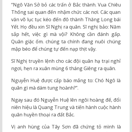
“Ngô Văn Sở bỏ các trấn ở Bắc thành. Vua Chiêu
Thống sai quan đến nhậm chức các nơi. Các quan
văn võ lục tục kéo đến đô thành Thăng Long bái
Yết. Họ đều xin Sĩ Nghị ra quân. Sĩ nghị bảo: Năm
sắp hết, việc gì mà vội? Không cần đánh gấp.
Quân giặc ốm. chúng ta chính đang nuôi chúng
mập béo để chúng tự đến nạp thịt vậy.
Sĩ Nghị truyền lệnh cho các đội quân hạ trại nghỉ
ngơi, hẹn ra xuân mùng 6 tháng Giêng ra quân.
Nguyễn Huệ được cấp báo mắng to: Chó Ngô là
quân gì mà dám tung hoành?”.
Ngay sau đó Nguyễn Huệ lên ngôi hoàng đế, đổi
niên hiệu là Quang Trung và tiến hành cuộc hành
quân huyền thoại ra đất Bắc.
Vị anh hùng của Tây Sơn đã chứng tỏ mình là