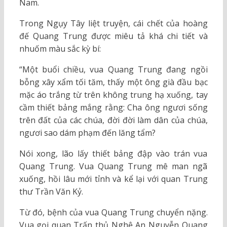
Nam.
Trong Ngụy Tây liệt truyện, cái chết của hoàng
đế Quang Trung được miêu tả khá chi tiết và
nhuốm màu sắc kỳ bí:
“Một buổi chiều, vua Quang Trung đang ngồi
bỗng xây xẩm tối tăm, thấy một ông già đầu bạc
mặc áo trắng từ trên không trung hạ xuống, tay
cầm thiết bảng mắng rằng: Cha ông ngươi sống
trên đất của các chúa, đời đời làm dân của chúa,
ngươi sao dám phạm đến lăng tẩm?
Nói xong, lão lấy thiết bảng đập vào trán vua
Quang Trung. Vua Quang Trung mê man ngã
xuống, hồi lâu mới tỉnh và kể lại với quan Trung
thư Trần Văn Kỷ.
Từ đó, bệnh của vua Quang Trung chuyển nặng.
Vua gọi quan Trấn thủ Nghệ An Nguyễn Quang