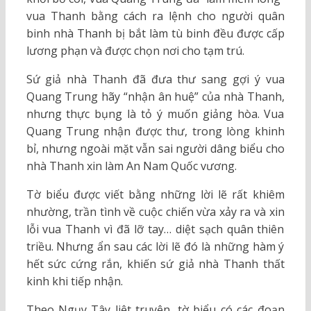
vua Thanh bằng cách ra lệnh cho người quân
binh nhà Thanh bị bắt làm tù binh đều được cấp
lương phạn và được chọn nơi cho tạm trú.
Sứ giả nhà Thanh đã đưa thư sang gợi ý vua
Quang Trung hãy “nhận ân huệ” của nhà Thanh,
nhưng thực bụng là tỏ ý muốn giảng hòa. Vua
Quang Trung nhận được thư, trong lòng khinh
bỉ, nhưng ngoài mặt vẫn sai người dâng biểu cho
nhà Thanh xin làm An Nam Quốc vương.
Tờ biểu được viết bằng những lời lẽ rất khiêm
nhường, trần tình về cuộc chiến vừa xảy ra và xin
lỗi vua Thanh vì đã lỡ tay… diệt sạch quân thiên
triều. Nhưng ẩn sau các lời lẽ đó là những hàm ý
hết sức cứng rắn, khiến sứ giả nhà Thanh thất
kinh khi tiếp nhận.
Theo Ngụy Tây liệt truyện, tờ biểu có các đoạn