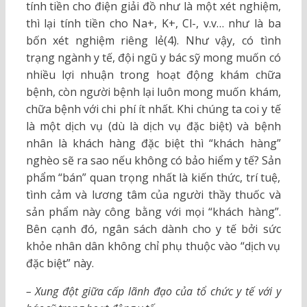
tính tiền cho điện giải đồ như là một xét nghiệm,
thì lại tính tiền cho Na+, K+, Cl-, v.v… như là ba
bốn xét nghiệm riêng lẻ(4). Như vậy, có tình
trạng ngành y tế, đội ngũ y bác sỹ mong muốn có
nhiều lợi nhuận trong hoạt động khám chữa
bệnh, còn người bệnh lại luôn mong muốn khám,
chữa bệnh với chi phí ít nhất. Khi chúng ta coi y tế
là một dịch vụ (dù là dịch vụ đặc biệt) và bệnh
nhân là khách hàng đặc biệt thì “khách hàng”
nghèo sẽ ra sao nếu không có bảo hiểm y tế? Sản
phẩm “bán” quan trọng nhất là kiến thức, trí tuệ,
tình cảm và lương tâm của người thầy thuốc và
sản phẩm này công bằng với mọi “khách hàng”.
Bên cạnh đó, ngân sách dành cho y tế bởi sức
khỏe nhân dân không chỉ phụ thuộc vào “dịch vụ
đặc biệt” này.
– Xung đột giữa cấp lãnh đạo của tổ chức y tế với y