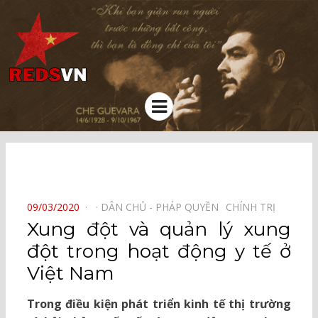
Kênh chia sẻ tri thức cộng đồng
Menu
⠀
POSTED
09/03/2020
DÂN CHỦ - PHÁP QUYỀN⠀
CHÍNH TRỊ⠀
ON
Xung đột và quản lý xung
đột trong hoạt động y tế ở
Việt Nam
Trong điều kiện phát triển kinh tế thị trường