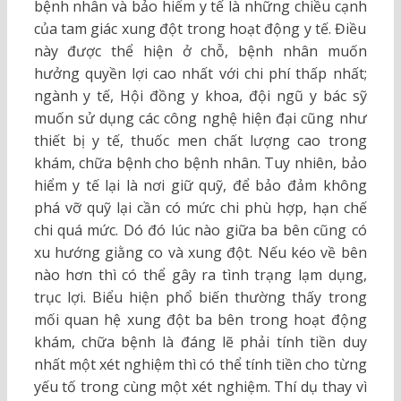
bệnh nhân và bảo hiểm y tế là những chiều cạnh
của tam giác xung đột trong hoạt động y tế. Điều
này được thể hiện ở chỗ, bệnh nhân muốn
hưởng quyền lợi cao nhất với chi phí thấp nhất;
ngành y tế, Hội đồng y khoa, đội ngũ y bác sỹ
muốn sử dụng các công nghệ hiện đại cũng như
thiết bị y tế, thuốc men chất lượng cao trong
khám, chữa bệnh cho bệnh nhân. Tuy nhiên, bảo
hiểm y tế lại là nơi giữ quỹ, để bảo đảm không
phá vỡ quỹ lại cần có mức chi phù hợp, hạn chế
chi quá mức. Dó đó lúc nào giữa ba bên cũng có
xu hướng giằng co và xung đột. Nếu kéo về bên
nào hơn thì có thể gây ra tình trạng lạm dụng,
trục lợi. Biểu hiện phổ biến thường thấy trong
mối quan hệ xung đột ba bên trong hoạt động
khám, chữa bệnh là đáng lẽ phải tính tiền duy
nhất một xét nghiệm thì có thể tính tiền cho từng
yếu tố trong cùng một xét nghiệm. Thí dụ thay vì