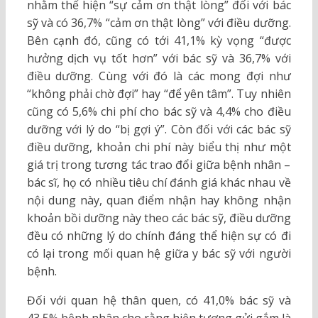
nhằm thể hiện “sự cảm ơn thật lòng” đối với bác
sỹ và có 36,7% “cảm ơn thật lòng” với điều dưỡng.
Bên cạnh đó, cũng có tới 41,1% kỳ vọng “được
hưởng dịch vụ tốt hơn” với bác sỹ và 36,7% với
điều dưỡng. Cùng với đó là các mong đợi như
“không phải chờ đợi” hay “để yên tâm”. Tuy nhiên
cũng có 5,6% chi phí cho bác sỹ và 4,4% cho điều
dưỡng với lý do “bị gợi ý”. Còn đối với các bác sỹ
điều dưỡng, khoản chi phí này biểu thị như một
giá trị trong tương tác trao đổi giữa bệnh nhân –
bác sĩ, họ có nhiều tiêu chí đánh giá khác nhau về
nội dung này, quan điểm nhận hay không nhận
khoản bồi dưỡng này theo các bác sỹ, điều dưỡng
đều có những lý do chính đáng thể hiện sự có đi
có lại trong mối quan hệ giữa y bác sỹ với người
bệnh.
Đối với quan hệ thân quen, có 41,0% bác sỹ và