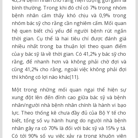
43,5% bệnh nhân cho rằng hiện tượng gửi gắm là
bình thường. Trong khi đó chỉ có 7% trong nhóm
bệnh nhân cảm thấy khó chịu và 0,9% trong
nhóm bác sỹ cho rằng cần nghiêm cấm. Mối quan
hệ quen biết chủ yếu để người bệnh rút ngắn
thời gian. Cụ thể là hai tiêu chí được đánh giá
nhiều nhất trong ba thuận lợi theo quan điểm
của y bác sỹ là về thời gian. Có 41,2% y bác sỹ cho
rằng, để nhanh hơn và không phải chờ đợi và
cũng 41,2% cho rằng, ngoài việc không phải đợi
thì không có lợi nào khác(11).
Một trong những mối quan ngại thể hiện sự
xung đột lên đến đỉnh cao giữa bác sỹ và bệnh
nhân/người nhà bệnh nhân chính là hành vi bạo
lực. Theo thống kê chưa đầy đủ của Bộ Y tế cho
biết, tổng số vụ hành hung do người nhà bệnh
nhân gây ra có 70% là đối với bác sỹ và 15% y tá.
Có tới 90% số vụ việc xảy ra trong khuôn viên