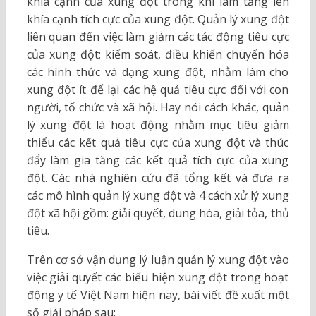
khía cạnh của xung đột trong khi làm tăng lên
khía cạnh tích cực của xung đột. Quản lý xung đột
liên quan đến việc làm giảm các tác động tiêu cực
của xung đột; kiểm soát, điều khiển chuyển hóa
các hình thức và dạng xung đột, nhằm làm cho
xung đột ít để lại các hệ quả tiêu cực đối với con
người, tổ chức và xã hội. Hay nói cách khác, quản
lý xung đột là hoạt động nhằm mục tiêu giảm
thiểu các kết quả tiêu cực của xung đột và thúc
đẩy làm gia tăng các kết quả tích cực của xung
đột. Các nhà nghiên cứu đã tổng kết và đưa ra
các mô hình quản lý xung đột và 4 cách xử lý xung
đột xã hội gồm: giải quyết, dung hòa, giải tỏa, thủ
tiêu.
Trên cơ sở vận dụng lý luận quản lý xung đột vào
việc giải quyết các biểu hiện xung đột trong hoạt
động y tế Việt Nam hiện nay, bài viết đề xuất một
số giải pháp sau: