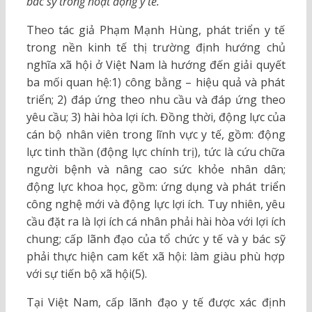
bác sỹ trong hoạt động y tế.
Theo tác giả Phạm Mạnh Hùng, phát triển y tế
trong nền kinh tế thị trường định hướng chủ
nghĩa xã hội ở Việt Nam là hướng đến giải quyết
ba mối quan hệ:1) công bằng – hiệu quả và phát
triển; 2) đáp ứng theo nhu cầu và đáp ứng theo
yêu cầu; 3) hài hòa lợi ích. Đồng thời, động lực của
cán bộ nhân viên trong lĩnh vực y tế, gồm: động
lực tinh thần (động lực chính trị), tức là cứu chữa
người bệnh và nâng cao sức khỏe nhân dân;
động lực khoa học, gồm: ứng dụng và phát triển
công nghệ mới và động lực lợi ích. Tuy nhiên, yêu
cầu đặt ra là lợi ích cá nhân phải hài hòa với lợi ích
chung; cấp lãnh đạo của tổ chức y tế và y bác sỹ
phải thực hiện cam kết xã hội: làm giàu phù hợp
với sự tiến bộ xã hội(5).
Tại Việt Nam, cấp lãnh đạo y tế được xác định