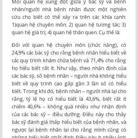
Mối quan hệ xung đột giữa y bác sỹ và bệnh
nhân/người nhà bệnh nhân được một nghiên
cứu cho biết có thể xảy ra trên các khía cạnh:
1)quan hệ chuyên môn; 2) quan hệ tương tác; 3)
quan hệ giá trị; 4) quan hệ thân quen. Cụ thể là:
Đối với quan hệ chuyên môn (chức năng), có
24,9% các bác sỹ cho rằng bệnh nhân hiểu biết về
các quy trình khám chữa bệnh và 71,4% cho rằng
họ hiểu biết rất ít. Như vậy, theo nhận định của
các bác sỹ, số bệnh nhân – người nhà không hiểu
biết về quy trình cao gấp gần 3 lần số có hiểu
biết. Trong khi đó, bệnh nhân – người nhà lại cho
rằng, tỷ lệ họ có hiểu biết là 43,6%, biết rất ít
chiếm 40,6% – không quá nhiều như nhận định
của các bác sỹ – điều dưỡng. Điều này cho thấy
bác sỹ đánh giá thấp hiểu biết của bệnh nhân, và
ngược lại bệnh nhân lại cho rằng mình cũng có
những hiểu biết nhất định. Điều này ít nhiều ảnh