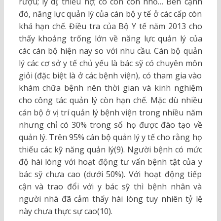
rượu; ly dị; thiếu nợ; có con còn nhỏ… Bên cạnh
đó, năng lực quản lý của cán bộ y tế ở các cấp còn
khá hạn chế. Điều tra của Bộ Y tế năm 2013 cho
thấy khoảng trống lớn về năng lực quản lý của
các cán bộ hiện nay so với nhu cầu. Cán bộ quản
lý các cơ sở y tế chủ yếu là bác sỹ có chuyên môn
giỏi (đặc biệt là ở các bệnh viện), có tham gia vào
khám chữa bệnh nên thời gian và kinh nghiệm
cho công tác quản lý còn hạn chế. Mặc dù nhiều
cán bộ ở vị trí quản lý bệnh viện trong nhiều năm
nhưng chỉ có 30% trong số họ được đào tạo về
quản lý. Trên 95% cán bộ quản lý y tế cho rằng họ
thiếu các kỹ năng quản lý(9). Người bệnh có mức
độ hài lòng với hoạt động tư vấn bệnh tật của y
bác sỹ chưa cao (dưới 50%). Với hoạt động tiếp
cận và trao đổi với y bác sỹ thì bệnh nhân và
người nhà đã cảm thấy hài lòng tuy nhiên tỷ lệ
này chưa thực sự cao(10).