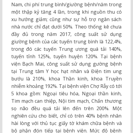
Nam, chi phí trung bình/giường bệnh/năm trong
một thập kỷ tăng 4 lần, trong khi nguồn thu có
xu hướng giảm; cũng như sự hỗ trợ ngân sách
nhà nước chỉ đạt dưới 50%. Theo thống kê chưa
đầy đủ trong năm 2017, công suất sử dụng
giường bệnh của các tuyến trung bình là 122,4%,
trong đó các tuyến Trung ương quá tải 140%,
tuyến tỉnh 125%, tuyến huyện 120%. Tại bệnh
viện Bạch Mai, công suất sử dụng gường bệnh
tại Trung tâm Y học hạt nhân và Điện tim ung
bướu là 210%, khoa Thần kinh, khoa Truyền
nhiễm khoảng 192%. Tại bệnh viện Chợ Rẫy có tới
5 khoa gồm: Ngoại tiêu hóa, Ngoại thần kinh,
Tim mạch can thiệp, Nội tim mạch, Chấn thương
sọ não đều quá tải lên đến trên 200%. Một
nghiên cứu cho biết, chỉ có trên 40% bệnh nhân
hài lòng với thủ tục giấy tờ khám chữa bệnh và
bộ phận đón tiếp tại bệnh viện. Mức độ bệnh