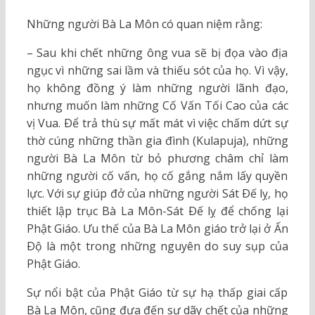
Những người Bà La Môn có quan niệm rằng:
– Sau khi chết những ông vua sẽ bị đọa vào địa
ngục vì những sai lầm và thiếu sót của họ. Vì vậy,
họ không đồng ý làm những người lãnh đạo,
nhưng muốn làm những Cố Vấn Tối Cao của các
vị Vua. Ðể trả thù sự mất mát vì việc chấm dứt sự
thờ cúng những thần gia đình (Kulapuja), những
người Bà La Môn từ bỏ phương châm chỉ làm
những người cố vấn, họ cố gắng nắm lấy quyền
lực. Với sự giúp đở của những người Sát Ðế lỵ, họ
thiết lập trục Bà La Môn-Sát Ðế lỵ để chống lại
Phật Giáo. Ưu thế của Bà La Môn giáo trở lại ở Ấn
Ðộ là một trong những nguyên do suy sụp của
Phật Giáo.
Sự nổi bật của Phật Giáo từ sự hạ thấp giai cấp
Bà La Môn, cũng đưa đến sự dãy chết của những