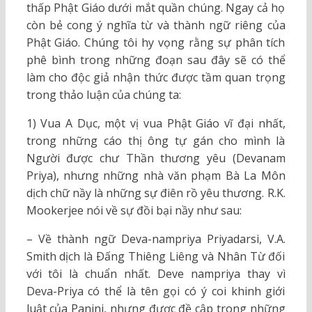
thấp Phật Giáo dưới mắt quần chúng. Ngay cả họ
còn bẻ cong ý nghĩa từ và thành ngữ riêng của
Phật Giáo. Chúng tôi hy vọng rằng sự phân tích
phê bình trong những đoạn sau đây sẽ có thể
làm cho độc giả nhận thức được tầm quan trọng
trong thảo luận của chúng ta:
1) Vua A Dục, một vị vua Phật Giáo vĩ đại nhất,
trong những cáo thị ông tự gán cho mình là
Người được chư Thần thương yêu (Devanam
Priya), nhưng những nhà văn phạm Bà La Môn
dịch chữ nầy là những sự điên rồ yêu thương. R.K.
Mookerjee nói về sự đồi bại nầy như sau:
– Về thành ngữ Deva-nampriya Priyadarsi, V.A.
Smith dịch là Ðấng Thiêng Liêng và Nhân Từ đối
với tôi là chuẩn nhất. Deve nampriya thay vì
Deva-Priya có thể là tên gọi có ý coi khinh giới
luật của Panini, nhưng được đề cập trong những