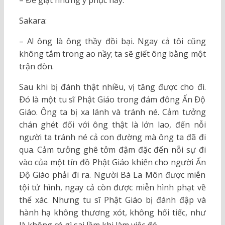
– Ðể giặt những y phục nầy.
Sakara:
– A! ông là ông thầy đồi bại. Ngay cả tôi cũng
không tắm trong ao nầy; ta sẽ giết ông bằng một
trận đòn.
Sau khi bị đánh thật nhiều, vị tăng được cho đi.
Ðó là một tu sĩ Phật Giáo trong đám đông Ấn Ðộ
Giáo. Ông ta bị xa lánh và tránh né. Cảm tưởng
chán ghét đối với ông thật là lớn lao, đến nỗi
người ta tránh né cả con đường mà ông ta đã đi
qua. Cảm tưởng ghê tởm đậm đặc đến nỗi sự đi
vào của một tín đồ Phật Giáo khiến cho người Ấn
Ðộ Giáo phải đi ra. Người Bà La Môn được miễn
tội tử hình, ngay cả còn được miễn hình phạt về
thể xác. Nhưng tu sĩ Phật Giáo bị đánh đập và
hành hạ không thương xót, không hối tiếc, như