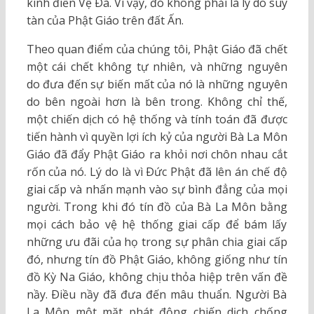
kinh điển Vệ Ðà. Vì vậy, đó không phải là lý do suy
tàn của Phật Giáo trên đất Ấn.
Theo quan điểm của chúng tôi, Phật Giáo đã chết
một cái chết không tự nhiên, và những nguyên
do đưa đến sự biến mất của nó là những nguyên
do bên ngoài hơn là bên trong. Không chỉ thế,
một chiến dịch có hệ thống và tính toán đã được
tiến hành vì quyền lợi ích kỷ của người Bà La Môn
Giáo đã đẩy Phật Giáo ra khỏi nơi chôn nhau cắt
rốn của nó. Lý do là vì Ðức Phật đã lên án chế độ
giai cấp và nhấn mạnh vào sự bình đẳng của mọi
người. Trong khi đó tín đồ của Bà La Môn bằng
mọi cách bảo vệ hệ thống giai cấp để bám lấy
những ưu đãi của họ trong sự phân chia giai cấp
đó, nhưng tín đồ Phật Giáo, không giống như tín
đồ Kỳ Na Giáo, không chịu thỏa hiệp trên vấn đề
nầy. Ðiều nầy đã đưa đến mâu thuẩn. Người Bà
La Môn một mặt phát động chiến dịch chống