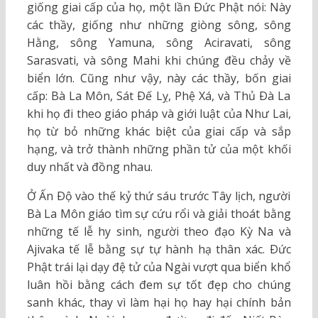
giống giai cấp của họ, một lần Ðức Phật nói: Này
các thầy, giống như những giòng sông, sông
Hằng, sông Yamuna, sông Aciravati, sông
Sarasvati, và sông Mahi khi chúng đều chảy về
biển lớn. Cũng như vậy, này các thầy, bốn giai
cấp: Bà La Môn, Sát Ðế Lỵ, Phệ Xá, và Thủ Ðà La
khi họ đi theo giáo pháp và giới luật của Như Lai,
họ từ bỏ những khác biệt của giai cấp và sắp
hạng, và trở thành những phần tử của một khối
duy nhất và đồng nhau.
Ở Ấn Ðộ vào thế kỷ thứ sáu trước Tây lịch, người
Bà La Môn giáo tìm sự cứu rổi và giải thoát bằng
những tế lễ hy sinh, người theo đạo Kỳ Na và
Ajivaka tế lễ bằng sự tự hành hạ thân xác. Ðức
Phật trái lại dạy đệ tử của Ngài vượt qua biển khổ
luân hồi bằng cách đem sự tốt đẹp cho chúng
sanh khác, thay vì làm hại họ hay hại chính bản