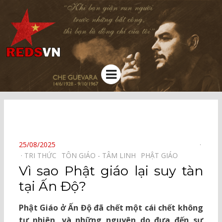
Kênh chia sẻ tri thức cộng đồng
Menu
⠀
POSTED
25/08/2025
ON
TRI THỨC⠀
TÔN GIÁO - TÂM LINH⠀
PHẬT GIÁO⠀
Vì sao Phật giáo lại suy tàn
tại Ấn Độ?
Phật Giáo ở Ấn Độ đã chết một cái chết không
tự nhiên, và những nguyên do đưa đến sự