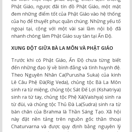
Phật Giáo, ngược đãi tín đồ Phật Giáo, một mặt
đem những điểm tốt của Phật Giáo vào hệ thống
của họ để thuyết phục quần chúng. Những yếu tố
ngoại tại, cộng với một vài sai lầm nội bộ đã
nhanh chóng làm Phật Giáo suy tàn tại Ấn Ðộ.
XUNG ÐỘT GIỮA BÀ LA MÔN VÀ PHẬT GIÁO
Trước khi có Phật Giáo, Ấn Ðộ chưa từng biết
đến những đạo lý về bình đẳng và tình huynh đệ.
Theo Nguyên Nhân Ca(Purusha Suka) của kinh
Lê Câu Phệ Ðà(Rig Veda), chủng tộc Bà La Môn
sinh ra từ miệng, chủng tộc Sát Ðế Lợi (Kshatriya)
sinh ra từ tay, chủng tộc Phệ Xá(Vaishya) sinh ra
từ đùi, và chủng tộc Thủ Ðà La(Sudra) sinh ra từ
bàn chân của Brahma là Thần Sáng Tạo. Xã hội
này đặt nền tảng trên nguồn gốc thần thoại
Chaturvarna và được quy định bằng nguyên lý