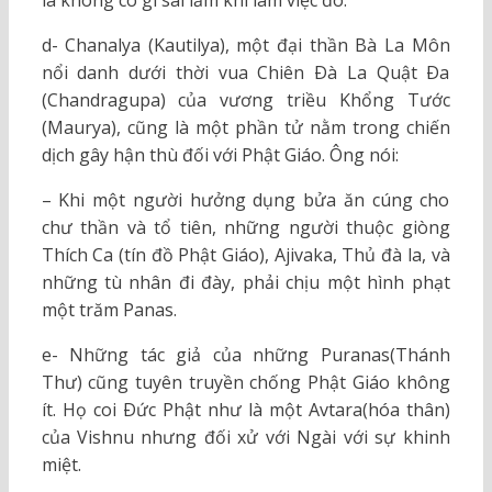
là không có gì sai lầm khi làm việc đó.
d- Chanalya (Kautilya), một đại thần Bà La Môn
nổi danh dưới thời vua Chiên Ðà La Quật Ða
(Chandragupa) của vương triều Khổng Tước
(Maurya), cũng là một phần tử nằm trong chiến
dịch gây hận thù đối với Phật Giáo. Ông nói:
– Khi một người hưởng dụng bửa ăn cúng cho
chư thần và tổ tiên, những người thuộc giòng
Thích Ca (tín đồ Phật Giáo), Ajivaka, Thủ đà la, và
những tù nhân đi đày, phải chịu một hình phạt
một trăm Panas.
e- Những tác giả của những Puranas(Thánh
Thư) cũng tuyên truyền chống Phật Giáo không
ít. Họ coi Ðức Phật như là một Avtara(hóa thân)
của Vishnu nhưng đối xử với Ngài với sự khinh
miệt.