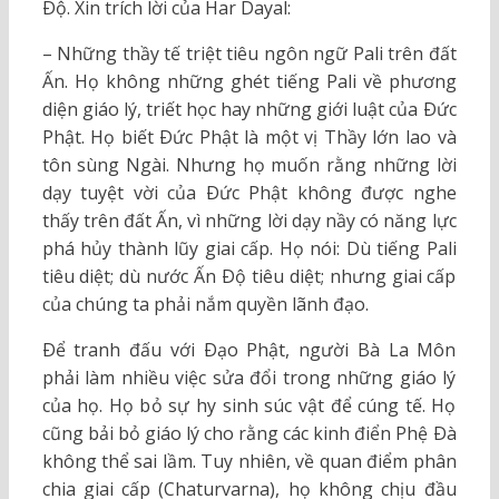
Ðộ. Xin trích lời của Har Dayal:
– Những thầy tế triệt tiêu ngôn ngữ Pali trên đất
Ấn. Họ không những ghét tiếng Pali về phương
diện giáo lý, triết học hay những giới luật của Ðức
Phật. Họ biết Ðức Phật là một vị Thầy lớn lao và
tôn sùng Ngài. Nhưng họ muốn rằng những lời
dạy tuyệt vời của Ðức Phật không được nghe
thấy trên đất Ấn, vì những lời dạy nầy có năng lực
phá hủy thành lũy giai cấp. Họ nói: Dù tiếng Pali
tiêu diệt; dù nước Ấn Ðộ tiêu diệt; nhưng giai cấp
của chúng ta phải nắm quyền lãnh đạo.
Ðể tranh đấu với Ðạo Phật, người Bà La Môn
phải làm nhiều việc sửa đổi trong những giáo lý
của họ. Họ bỏ sự hy sinh súc vật để cúng tế. Họ
cũng bải bỏ giáo lý cho rằng các kinh điển Phệ Ðà
không thể sai lầm. Tuy nhiên, về quan điểm phân
chia giai cấp (Chaturvarna), họ không chịu đầu