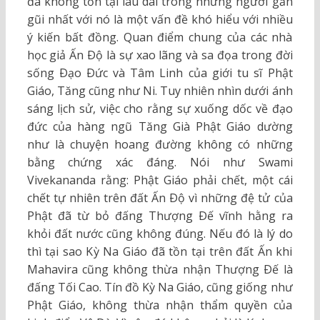
đã không tồn tại lâu dài trong những người gần
gũi nhất với nó là một vấn đề khó hiểu với nhiều
ý kiến bất đồng. Quan điểm chung của các nhà
học giả Ấn Ðộ là sự xao lãng và sa đọa trong đời
sống Ðạo Ðức và Tâm Linh của giới tu sĩ Phật
Giáo, Tăng cũng như Ni. Tuy nhiên nhìn dưới ánh
sáng lịch sử, việc cho rằng sự xuống dốc về đạo
đức của hàng ngũ Tăng Già Phật Giáo dường
như là chuyện hoang đường không có những
bằng chứng xác đáng. Nói như Swami
Vivekananda rằng: Phật Giáo phải chết, một cái
chết tự nhiên trên đất Ấn Ðộ vì những đệ tử của
Phật đã từ bỏ đấng Thượng Ðế vĩnh hằng ra
khỏi đất nước cũng không đúng. Nếu đó là lý do
thì tại sao Kỳ Na Giáo đã tồn tại trên đất Ấn khi
Mahavira cũng không thừa nhận Thượng Ðế là
đấng Tối Cao. Tín đồ Kỳ Na Giáo, cũng giống như
Phật Giáo, không thừa nhận thẩm quyền của