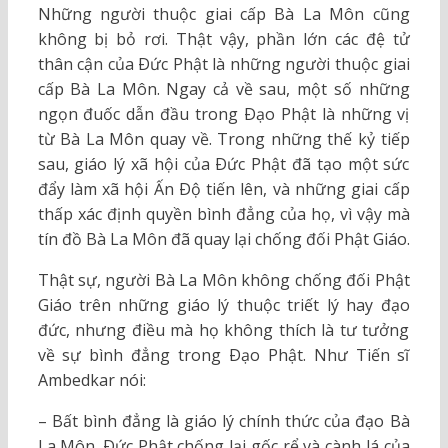
Những người thuộc giai cấp Bà La Môn cũng
không bị bỏ rơi. Thật vậy, phần lớn các đệ tử
thân cận của Ðức Phật là những người thuộc giai
cấp Bà La Môn. Ngay cả về sau, một số những
ngọn đuốc dẫn đầu trong Ðạo Phật là những vị
từ Bà La Môn quay về. Trong những thế kỷ tiếp
sau, giáo lý xã hội của Ðức Phật đã tạo một sức
đẩy làm xã hội Ấn Ðộ tiến lên, và những giai cấp
thấp xác định quyền bình đẳng của họ, vì vậy mà
tín đồ Bà La Môn đã quay lại chống đối Phật Giáo.
Thật sự, người Bà La Môn không chống đối Phật
Giáo trên những giáo lý thuộc triết lý hay đạo
đức, nhưng điều mà họ không thích là tư tưởng
về sự bình đẳng trong Ðạo Phật. Như Tiến sĩ
Ambedkar nói:
– Bất bình đẳng là giáo lý chính thức của đạo Bà
La Môn. Ðức Phật chống lại gốc rể và cành lá của