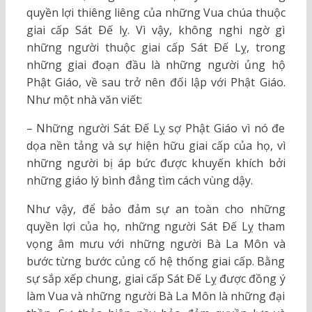
quyền lợi thiêng liêng của những Vua chúa thuộc
giai cấp Sát Ðế lỵ. Vì vậy, không nghi ngờ gì
những người thuộc giai cấp Sát Ðế Lỵ, trong
những giai đoạn đầu là những người ủng hộ
Phật Giáo, về sau trở nên đối lập với Phật Giáo.
Như một nhà văn viết:
– Những người Sát Ðế Lỵ sợ Phật Giáo vì nó đe
dọa nền tảng và sự hiện hữu giai cấp của họ, vì
những người bị áp bức được khuyến khích bởi
những giáo lý bình đẳng tìm cách vùng dậy.
Như vậy, để bảo đảm sự an toàn cho những
quyền lợi của họ, những người Sát Ðế Lỵ tham
vọng âm mưu với những người Bà La Môn và
bước từng bước củng cố hệ thống giai cấp. Bằng
sự sắp xếp chung, giai cấp Sát Ðế Lỵ được đồng ý
làm Vua và những người Bà La Môn là những đại