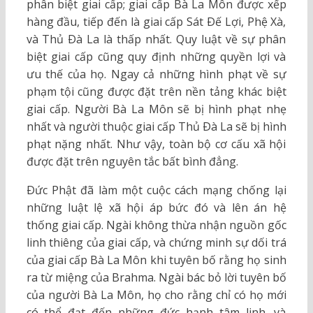
phân biệt giai cấp; giai cấp Bà La Môn được xếp
hàng đầu, tiếp đến là giai cấp Sát Ðế Lợi, Phệ Xà,
và Thủ Ðà La là thấp nhất. Quy luật về sự phân
biệt giai cấp cũng quy định những quyền lợi và
ưu thế của họ. Ngay cả những hình phạt về sự
phạm tội cũng được đặt trên nền tảng khác biệt
giai cấp. Người Bà La Môn sẽ bị hình phạt nhẹ
nhất và người thuộc giai cấp Thủ Ðà La sẽ bị hình
phạt nặng nhất. Như vậy, toàn bộ cơ cấu xã hội
được đặt trên nguyên tắc bất bình đẳng.
Ðức Phật đã làm một cuộc cách mạng chống lại
những luật lệ xã hội áp bức đó và lên án hệ
thống giai cấp. Ngài không thừa nhận nguồn gốc
linh thiêng của giai cấp, và chứng minh sự dối trá
của giai cấp Bà La Môn khi tuyên bố rằng họ sinh
ra từ miệng của Brahma. Ngài bác bỏ lời tuyên bố
của người Bà La Môn, họ cho rằng chỉ có họ mới
có thể đạt đến những đức hạnh tâm linh, và