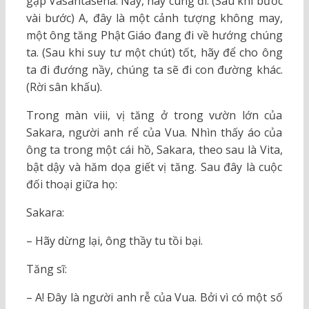
gặp Vasantasena. Nầy, hãy cùng đi. (Sau khi bước
vài bước) A, đây là một cảnh tượng không may,
một ông tăng Phật Giáo đang đi về hướng chúng
ta. (Sau khi suy tư một chút) tốt, hãy để cho ông
ta đi đướng nầy, chúng ta sẽ đi con đường khác.
(Rời sân khấu).
Trong màn viii, vị tăng ở trong vườn lớn của
Sakara, người anh rể của Vua. Nhìn thấy áo của
ông ta trong một cái hồ, Sakara, theo sau là Vita,
bật dậy và hăm dọa giết vị tăng. Sau đây là cuộc
đối thoại giữa họ:
Sakara:
– Hãy dừng lại, ông thầy tu tồi bại.
Tăng sĩ:
– A! Ðây là người anh rễ của Vua. Bởi vì có một số