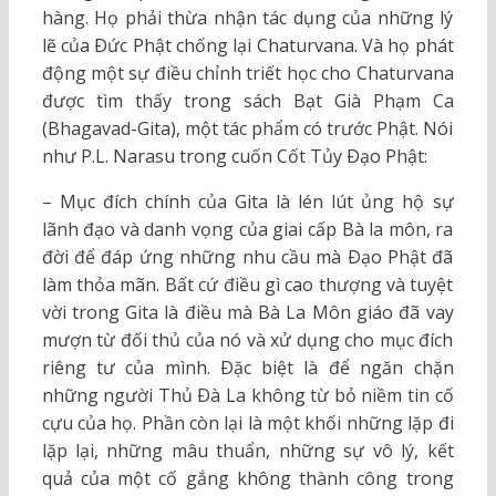
hàng. Họ phải thừa nhận tác dụng của những lý
lẽ của Ðức Phật chống lại Chaturvana. Và họ phát
động một sự điều chỉnh triết học cho Chaturvana
được tìm thấy trong sách Bạt Già Phạm Ca
(Bhagavad-Gita), một tác phẩm có trước Phật. Nói
như P.L. Narasu trong cuốn Cốt Tủy Ðạo Phật:
– Mục đích chính của Gita là lén lút ủng hộ sự
lãnh đạo và danh vọng của giai cấp Bà la môn, ra
đời để đáp ứng những nhu cầu mà Ðạo Phật đã
làm thỏa mãn. Bất cứ điều gì cao thượng và tuyệt
vời trong Gita là điều mà Bà La Môn giáo đã vay
mượn từ đối thủ của nó và xử dụng cho mục đích
riêng tư của mình. Ðặc biệt là để ngăn chặn
những người Thủ Ðà La không từ bỏ niềm tin cố
cựu của họ. Phần còn lại là một khối những lặp đi
lặp lại, những mâu thuẩn, những sự vô lý, kết
quả của một cố gắng không thành công trong