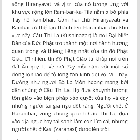
sông Hiranyavati và vị trí của nó tương ứng với
khu vực rộng lớn Ram-bar-ka-Tila nằm ở bờ phía
Tây hồ Rambhar. Gồm hai chữ Hiranyavati và
Rambar có thể tạo thành tên Harambar cho khu
vực nầy. Câu Thi La (Kushinagar) là nơi Ðại Niết
Bàn của Ðức Phật trở thành một nơi hành hương
quan trọng và thiêng liêng nhất của tín đồ Phật
Giáo. Dĩ nhiên, tín đồ Phật Giáo từ khắp nơi trên
đất Ấn quy tụ về nơi đây mỗi năm với một số
đông lớn lao để tỏ lòng tôn kính đối với Vị Thầy.
Dường như người Bà La Môn hoang mang bởi
dân chúng ở Câu Thi La. Họ đưa khuynh hướng
tôn giáo vào biện pháp xảo quyệt của họ và dạy
những người tại gia ngu dốt rằng: Người chết ở
Harambar, vùng chung quanh Câu Thi La, đọa
vào địa ngục hay tái sanh làm con lừa cái, nhưng
người chết ở Kasi (Varanasi) được lên trời.