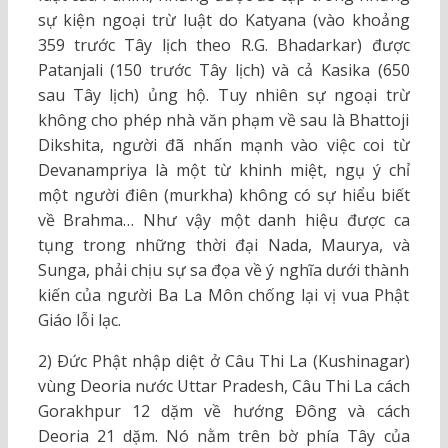
sự kiện ngoại trừ luật do Katyana (vào khoảng
359 trước Tây lịch theo R.G. Bhadarkar) được
Patanjali (150 trước Tây lịch) và cả Kasika (650
sau Tây lịch) ủng hộ. Tuy nhiên sự ngoại trừ
không cho phép nhà văn phạm về sau là Bhattoji
Dikshita, người đã nhấn mạnh vào việc coi từ
Devanampriya là một từ khinh miệt, ngụ ý chỉ
một người điên (murkha) không có sự hiểu biết
về Brahma… Như vậy một danh hiệu được ca
tụng trong những thời đại Nada, Maurya, và
Sunga, phải chịu sự sa đọa về ý nghĩa dưới thành
kiến của người Ba La Môn chống lại vị vua Phật
Giáo lỗi lạc.
2) Ðức Phật nhập diệt ở Câu Thi La (Kushinagar)
vùng Deoria nước Uttar Pradesh, Câu Thi La cách
Gorakhpur 12 dặm về hướng Ðông và cách
Deoria 21 dặm. Nó nằm trên bờ phía Tây của