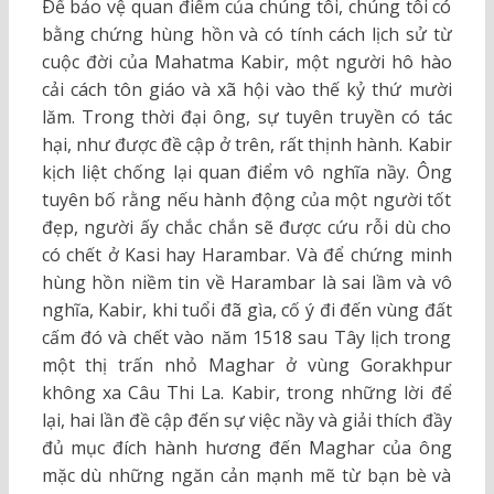
Ðể bảo vệ quan điểm của chúng tôi, chúng tôi có
bằng chứng hùng hồn và có tính cách lịch sử từ
cuộc đời của Mahatma Kabir, một người hô hào
cải cách tôn giáo và xã hội vào thế kỷ thứ mười
lăm. Trong thời đại ông, sự tuyên truyền có tác
hại, như được đề cập ở trên, rất thịnh hành. Kabir
kịch liệt chống lại quan điểm vô nghĩa nầy. Ông
tuyên bố rằng nếu hành động của một người tốt
đẹp, người ấy chắc chắn sẽ được cứu rỗi dù cho
có chết ở Kasi hay Harambar. Và để chứng minh
hùng hồn niềm tin về Harambar là sai lầm và vô
nghĩa, Kabir, khi tuổi đã gìa, cố ý đi đến vùng đất
cấm đó và chết vào năm 1518 sau Tây lịch trong
một thị trấn nhỏ Maghar ở vùng Gorakhpur
không xa Câu Thi La. Kabir, trong những lời để
lại, hai lần đề cập đến sự việc nầy và giải thích đầy
đủ mục đích hành hương đến Maghar của ông
mặc dù những ngăn cản mạnh mẽ từ bạn bè và