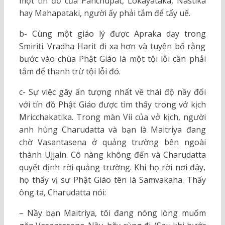
một tín đồ của Panchupat, Lokayataka, Nastika
hay Mahapataki, người ấy phải tắm để tẩy uế.
b- Cùng một giáo lý được Apraka dạy trong
Smiriti. Vradha Harit đi xa hơn và tuyên bố rằng
bước vào chùa Phật Giáo là một tội lỗi cần phải
tắm để thanh trừ tội lỗi đó.
c- Sự việc gây ấn tượng nhất về thái độ nầy đối
với tín đồ Phật Giáo được tìm thấy trong vở kịch
Mricchakatika. Trong màn Vii của vở kịch, người
anh hùng Charudatta và bạn là Maitriya đang
chờ Vasantasena ở quảng trường bên ngoài
thành Ujjain. Cô nàng không đến và Charudatta
quyết định rời quảng trường. Khi họ rời nơi đây,
họ thấy vị sư Phật Giáo tên là Samvakaha. Thấy
ông ta, Charudatta nói:
– Nầy bạn Maitriya, tôi đang nóng lòng muốm