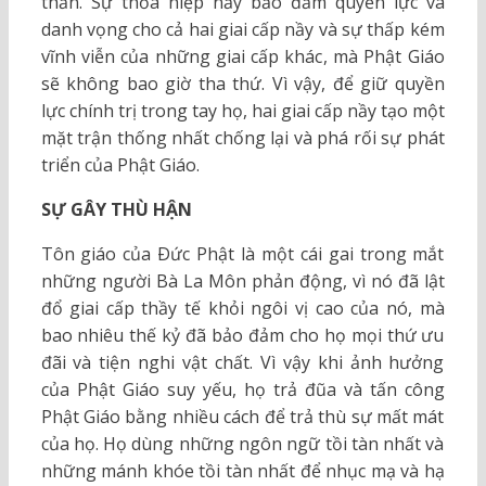
thần. Sự thỏa hiệp nầy bảo đảm quyền lực và
danh vọng cho cả hai giai cấp nầy và sự thấp kém
vĩnh viễn của những giai cấp khác, mà Phật Giáo
sẽ không bao giờ tha thứ. Vì vậy, để giữ quyền
lực chính trị trong tay họ, hai giai cấp nầy tạo một
mặt trận thống nhất chống lại và phá rối sự phát
triển của Phật Giáo.
SỰ GÂY THÙ HẬN
Tôn giáo của Ðức Phật là một cái gai trong mắt
những người Bà La Môn phản động, vì nó đã lật
đổ giai cấp thầy tế khỏi ngôi vị cao của nó, mà
bao nhiêu thế kỷ đã bảo đảm cho họ mọi thứ ưu
đãi và tiện nghi vật chất. Vì vậy khi ảnh hưởng
của Phật Giáo suy yếu, họ trả đũa và tấn công
Phật Giáo bằng nhiều cách để trả thù sự mất mát
của họ. Họ dùng những ngôn ngữ tồi tàn nhất và
những mánh khóe tồi tàn nhất để nhục mạ và hạ