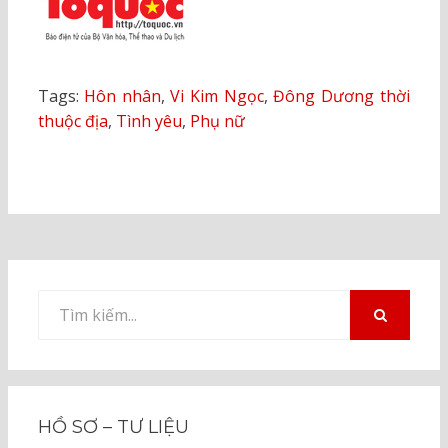
Tags:
Hôn nhân
,
Vi Kim Ngọc
,
Đông Dương thời
thuộc địa
,
Tình yêu
,
Phụ nữ
Tìm
kiếm
TÌM
KIẾM
cho:
HỒ SƠ – TƯ LIỆU