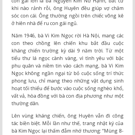
con gái lớn là bà Nguyễn Kim Nữ Hạnh, bất cứ
khi nào rảnh rỗi, ông Huyên đều giúp vợ chăm
sóc con cái. Ông thường ngồi trên chiếc võng kê
ở hiên nhà để ru con gái ngủ.
Năm 1946, bà Vi Kim Ngọc rời Hà Nội, mang các
con theo chồng lên chiến khu bắt đầu cuộc
kháng chiến trường kỳ dài 9 năm trời. Từ một
tiểu thư lá ngọc cành vàng, vì tình yêu với bậc
phu quân và niềm tin vào cách mạng, bà Vi Kim
Ngọc không ngần ngại từ bỏ cuộc sống trí thức
phong lưu, chỉ mang theo những vật dụng sinh
hoạt tối thiểu để bước vào cuộc sống nghèo khổ,
vất vả, hòa đồng với bà con địa phương như một
thường dân.
Lên vùng kháng chiến, ông Huyên vẫn đi công
tác biền biệt. Mỗi lần như thế, trang nhật ký của
bà Kim Ngọc lại thấm đẫm nhớ thương: “Mùng 8-