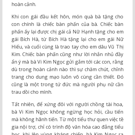
hoàn cảnh.
Khi con gái đầu kết hôn, món quà bà tặng cho
con chính là chiếc bàn phấn của bà. Chiếc bàn
phấn ấy lại được chị gái cả Nữ Hạnh tặng cho em
gái Bích Hà, từ Bích Hà tặng lại cho em gái Nữ
Hiếu, và cuối cùng là trao tay cho em dâu Vũ Thị
Kim. Chiếc bàn phấn cũng như lời nhắn nhủ đầy
ẩn ý mà bà Vi Kim Ngọc gửi gắm tới các con, rằng
dù trong hoàn cảnh nào thì sự chăm chút, chỉnh
trang cho dung mạo luôn vô cùng cần thiết. Đó
cũng là một trong tứ đức mà người phụ nữ cần
trau dồi cho mình.
Tất nhiên, để xứng đôi với người chồng tài hoa,
bà Vi Kim Ngọc không ngừng học hỏi, cầu tiến
mà không hãnh tiến. Từ một tiểu thư quen việc tề
gia nội trợ, chỉ có trình độ văn hóa cao đẳng tiểu
học, khi lên vùng kháng chiến, bà Kim Ngọc ra