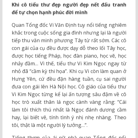
Khi cô tiểu thư đẹp người đẹp nết đấu tranh
để tự chọn hạnh phúc đời mình
Quan Tổng đốc Vi Văn Định tuy nổi tiếng nghiêm
khắc trong cuộc sống gia đình nhưng lại là người
tiếp thu văn minh phương Tây từ rất sớm. Các cô
con gái của cụ đều được dạy dỗ theo lối Tây học,
được học tiếng Pháp, học đàn piano, học vẽ, học
nhảy đầm… Vì thế, tiểu thư Vi Kim Ngọc ngay từ
nhỏ đã “cầm kỳ thi họa”. Khi cụ Vi còn làm quan ở
Hưng Yên, cứ đều đặn hàng tuần, cụ sai người
đưa con gái lên Hà Nội học. Cô giáo của tiểu thư
Vi Kim Ngọc từng kể lại ấn tượng sâu đậm về cô
học trò xuất thân lá ngọc cành vàng rằng: “Cái
làm tôi thích thú nhất là Ngọc đánh dương cầm
hay, lại biết vẽ, tính tình ý nhị nhẹ nhàng. Theo
tôi, thật là một người lý tưởng…”.
Tiếng thơm của ái nữ nhà quan Tổng đốc nổi