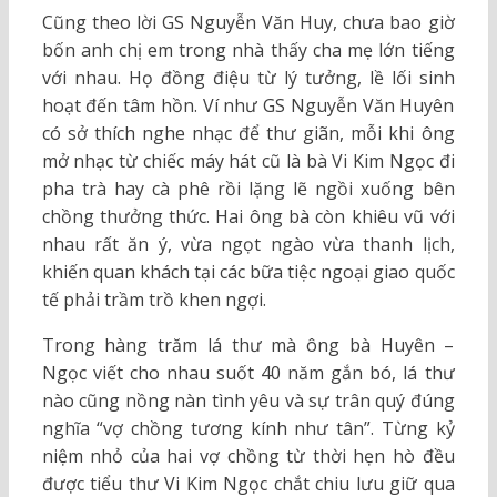
Cũng theo lời GS Nguyễn Văn Huy, chưa bao giờ
bốn anh chị em trong nhà thấy cha mẹ lớn tiếng
với nhau. Họ đồng điệu từ lý tưởng, lề lối sinh
hoạt đến tâm hồn. Ví như GS Nguyễn Văn Huyên
có sở thích nghe nhạc để thư giãn, mỗi khi ông
mở nhạc từ chiếc máy hát cũ là bà Vi Kim Ngọc đi
pha trà hay cà phê rồi lặng lẽ ngồi xuống bên
chồng thưởng thức. Hai ông bà còn khiêu vũ với
nhau rất ăn ý, vừa ngọt ngào vừa thanh lịch,
khiến quan khách tại các bữa tiệc ngoại giao quốc
tế phải trầm trồ khen ngợi.
Trong hàng trăm lá thư mà ông bà Huyên –
Ngọc viết cho nhau suốt 40 năm gắn bó, lá thư
nào cũng nồng nàn tình yêu và sự trân quý đúng
nghĩa “vợ chồng tương kính như tân”. Từng kỷ
niệm nhỏ của hai vợ chồng từ thời hẹn hò đều
được tiểu thư Vi Kim Ngọc chắt chiu lưu giữ qua