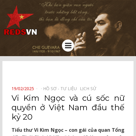
Kênh chia sẻ tri thức cộng đồng
Menu
⠀
POSTED
19/02/2025
HỒ SƠ - TƯ LIỆU⠀
LỊCH SỬ⠀
ON
Vi Kim Ngọc và cú sốc nữ
quyền ở Việt Nam đầu thế
kỷ 20
Tiểu thư Vi Kim Ngọc – con gái của quan Tổng