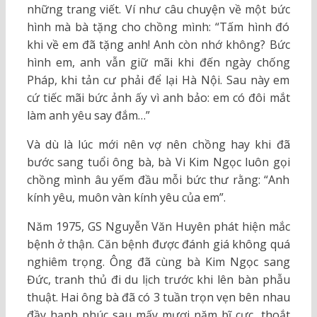
những trang viết. Ví như câu chuyện về một bức
hình mà bà tặng cho chồng mình: “Tấm hình đó
khi về em đã tặng anh! Anh còn nhớ không? Bức
hình em, anh vẫn giữ mãi khi đến ngày chống
Pháp, khi tản cư phải để lại Hà Nội. Sau này em
cứ tiếc mãi bức ảnh ấy vì anh bảo: em có đôi mắt
làm anh yêu say đắm…”
Và dù là lúc mới nên vợ nên chồng hay khi đã
bước sang tuổi ông bà, bà Vi Kim Ngọc luôn gọi
chồng mình âu yếm đầu mỗi bức thư rằng: “Anh
kính yêu, muôn vàn kính yêu của em”.
Năm 1975, GS Nguyễn Văn Huyên phát hiện mắc
bệnh ở thận. Căn bệnh được đánh giá không quá
nghiêm trọng. Ông đã cùng bà Kim Ngọc sang
Đức, tranh thủ đi du lịch trước khi lên bàn phẫu
thuật. Hai ông bà đã có 3 tuần trọn vẹn bên nhau
đầy hạnh phúc sau mấy mươi năm bĩ cực, thoắt