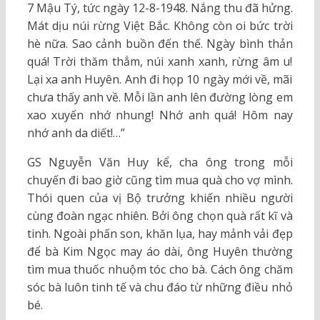
7 Mậu Tý, tức ngày 12-8-1948. Nắng thu đã hửng.
Mát dịu núi rừng Việt Bắc. Không còn oi bức trời
hè nữa. Sao cảnh buồn đến thế. Ngày bình thản
quá! Trời thăm thẳm, núi xanh xanh, rừng âm u!
Lại xa anh Huyên. Anh đi họp 10 ngày mới về, mãi
chưa thấy anh về. Mỗi lần anh lên đường lòng em
xao xuyến nhớ nhung! Nhớ anh quá! Hôm nay
nhớ anh da diết!…”
GS Nguyễn Văn Huy kể, cha ông trong mỗi
chuyến đi bao giờ cũng tìm mua quà cho vợ mình.
Thói quen của vị Bộ trưởng khiến nhiều người
cùng đoàn ngạc nhiên. Bởi ông chọn quà rất kĩ và
tinh. Ngoài phấn son, khăn lụa, hay mảnh vải đẹp
để bà Kim Ngọc may áo dài, ông Huyên thường
tìm mua thuốc nhuộm tóc cho bà. Cách ông chăm
sóc bà luôn tinh tế và chu đáo từ những điều nhỏ
bé.