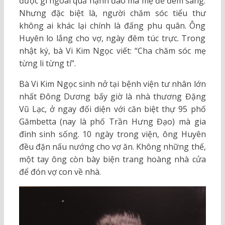
được gì ngoài quả hạnh đào mà mẹ đẻ đem sang.
Nhưng đặc biệt là, người chăm sóc tiểu thư
không ai khác lại chính là đấng phu quân. Ông
Huyên lo lắng cho vợ, ngày đêm túc trực. Trong
nhật ký, bà Vi Kim Ngọc viết: “Cha chăm sóc mẹ
từng li từng tí”.
Bà Vi Kim Ngọc sinh nở tại bệnh viện tư nhân lớn
nhất Đông Dương bấy giờ là nhà thương Đặng
Vũ Lạc, ở ngay đối diện với căn biệt thự 95 phố
Gămbetta (nay là phố Trần Hưng Đạo) mà gia
đình sinh sống. 10 ngày trong viện, ông Huyên
đều đặn nấu nướng cho vợ ăn. Không những thế,
một tay ông còn bày biện trang hoàng nhà cửa
để đón vợ con về nhà.