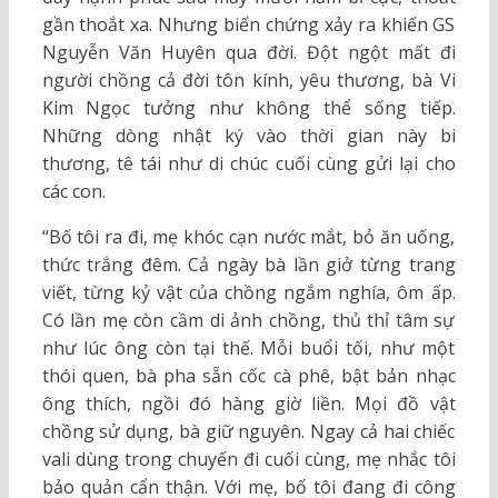
gần thoắt xa. Nhưng biến chứng xảy ra khiến GS
Nguyễn Văn Huyên qua đời. Đột ngột mất đi
người chồng cả đời tôn kính, yêu thương, bà Vi
Kim Ngọc tưởng như không thể sống tiếp.
Những dòng nhật ký vào thời gian này bi
thương, tê tái như di chúc cuối cùng gửi lại cho
các con.
“Bố tôi ra đi, mẹ khóc cạn nước mắt, bỏ ăn uống,
thức trắng đêm. Cả ngày bà lần giở từng trang
viết, từng kỷ vật của chồng ngắm nghía, ôm ấp.
Có lần mẹ còn cầm di ảnh chồng, thủ thỉ tâm sự
như lúc ông còn tại thế. Mỗi buổi tối, như một
thói quen, bà pha sẵn cốc cà phê, bật bản nhạc
ông thích, ngồi đó hàng giờ liền. Mọi đồ vật
chồng sử dụng, bà giữ nguyên. Ngay cả hai chiếc
vali dùng trong chuyến đi cuối cùng, mẹ nhắc tôi
bảo quản cẩn thận. Với mẹ, bố tôi đang đi công