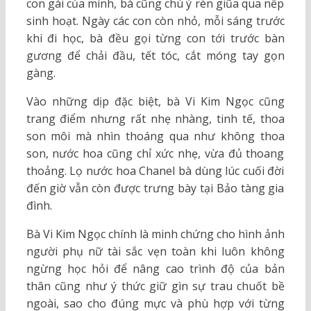
con gái của mình, bà cũng chú ý rèn giũa qua nếp
sinh hoạt. Ngày các con còn nhỏ, mỗi sáng trước
khi đi học, bà đều gọi từng con tới trước bàn
gương để chải đầu, tết tóc, cắt móng tay gọn
gàng.
Vào những dịp đặc biệt, bà Vi Kim Ngọc cũng
trang điểm nhưng rất nhẹ nhàng, tinh tế, thoa
son môi mà nhìn thoáng qua như không thoa
son, nước hoa cũng chỉ xức nhẹ, vừa đủ thoang
thoảng. Lọ nước hoa Chanel bà dùng lúc cuối đời
đến giờ vẫn còn được trưng bày tại Bảo tàng gia
đình.
Bà Vi Kim Ngọc chính là minh chứng cho hình ảnh
người phụ nữ tài sắc vẹn toàn khi luôn không
ngừng học hỏi để nâng cao trình độ của bản
thân cũng như ý thức giữ gìn sự trau chuốt bề
ngoài, sao cho đúng mực và phù hợp với từng