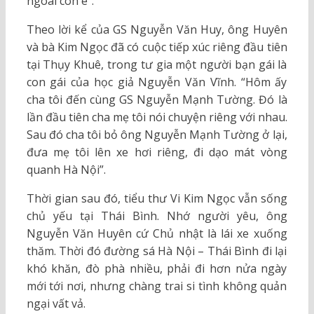
ngoài còn e”.
Theo lời kể của GS Nguyễn Văn Huy, ông Huyên
và bà Kim Ngọc đã có cuộc tiếp xúc riêng đầu tiên
tại Thụy Khuê, trong tư gia một người bạn gái là
con gái của học giả Nguyễn Văn Vĩnh. “Hôm ấy
cha tôi đến cùng GS Nguyễn Mạnh Tường. Đó là
lần đầu tiên cha mẹ tôi nói chuyện riêng với nhau.
Sau đó cha tôi bỏ ông Nguyễn Mạnh Tường ở lại,
đưa mẹ tôi lên xe hơi riêng, đi dạo mát vòng
quanh Hà Nội”.
Thời gian sau đó, tiểu thư Vi Kim Ngọc vẫn sống
chủ yếu tại Thái Bình. Nhớ người yêu, ông
Nguyễn Văn Huyên cứ Chủ nhật là lái xe xuống
thăm. Thời đó đường sá Hà Nội – Thái Bình đi lại
khó khăn, đò phà nhiều, phải đi hơn nửa ngày
mới tới nơi, nhưng chàng trai si tình không quản
ngại vất vả.