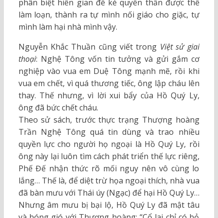
phân biệt hiền gian để kẻ quyền thần được thế
làm loạn, thành ra tự mình nối giáo cho giặc, tự
mình làm hại nhà mình vậy.
Nguyễn Khắc Thuần cũng viết trong
Việt sử giai
thoại
: Nghệ Tông vốn tin tưởng và gửi gắm cơ
nghiệp vào vua em Duệ Tông mạnh mẽ, rồi khi
vua em chết, vì quá thương tiếc, ông lập cháu lên
thay. Thế nhưng, vì lời xui bẩy của Hồ Quý Ly,
ông đã bức chết cháu.
Theo sử sách, trước thực trạng Thượng hoàng
Trần Nghệ Tông quá tin dùng và trao nhiều
quyền lực cho người họ ngoại là Hồ Quý Ly, rồi
ông này lại luôn tìm cách phát triển thế lực riêng,
Phế Đế nhận thức rõ mối nguy nên vô cùng lo
lắng… Thế là, để diệt trừ họa ngoại thích, nhà vua
đã bàn mưu với Thái úy (Ngạc) để hại Hồ Quý Ly…
Nhưng âm mưu bị bại lộ, Hồ Quý Ly đã mật tâu
và bóng gió với Thượng hoàng: “Cổ lai chỉ có bỏ