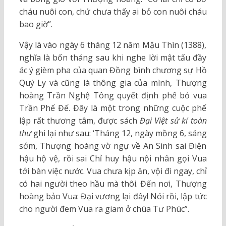
cháu nuôi con, chứ chưa thấy ai bỏ con nuôi cháu
bao giờ”.
Vậy là vào ngày 6 tháng 12 năm Mậu Thìn (1388),
nghĩa là bốn tháng sau khi nghe lời mật tấu đầy
ác ý gièm pha của quan Đồng bình chương sự Hồ
Quý Ly và cũng là thông gia của mình, Thượng
hoàng Trần Nghệ Tông quyết định phế bỏ vua
Trần Phế Đế. Đây là một trong những cuộc phế
lập rất thương tâm, được sách
Đại Việt sử kí toàn
thư
ghi lại như sau: ‘Tháng 12, ngày mồng 6, sáng
sớm, Thượng hoàng vờ ngự về An Sinh sai Điện
hậu hộ vệ, rồi sai Chỉ huy hậu nội nhân gọi Vua
tới bàn việc nước. Vua chưa kịp ăn, vội đi ngay, chỉ
có hai người theo hầu mà thôi. Đến nơi, Thượng
hoàng bảo Vua: Đại vương lại đây! Nói rồi, lập tức
cho người đem Vua ra giam ở chùa Tư Phúc”.