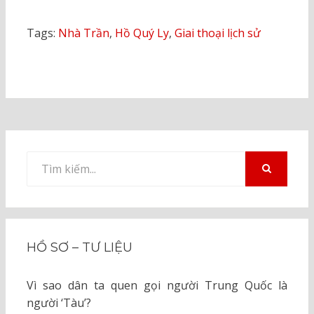
Tags:
Nhà Trần
,
Hồ Quý Ly
,
Giai thoại lịch sử
Tìm
kiếm
TÌM
KIẾM
cho:
HỒ SƠ – TƯ LIỆU
Vì sao dân ta quen gọi người Trung Quốc là
người ‘Tàu’?