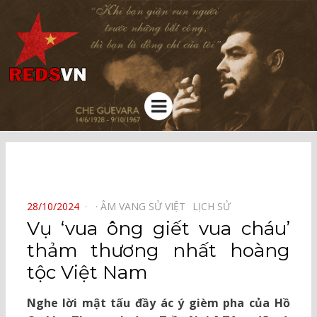
Kênh chia sẻ tri thức cộng đồng
Menu
⠀
POSTED
28/10/2024
ÂM VANG SỬ VIỆT⠀
LỊCH SỬ⠀
ON
Vụ ‘vua ông giết vua cháu’
thảm thương nhất hoàng
tộc Việt Nam
Nghe lời mật tấu đầy ác ý gièm pha của Hồ