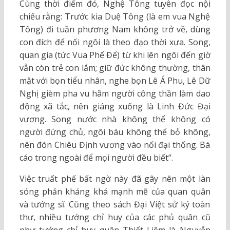
Cùng thời điểm đó, Nghệ Tông tuyên đọc nội
chiếu rằng: Trước kia Duệ Tông (là em vua Nghệ
Tông) đi tuần phương Nam không trở về, dùng
con đích để nối ngôi là theo đạo thời xưa. Song,
quan gia (tức Vua Phế Đế) từ khi lên ngôi đến giờ
vẫn còn trẻ con lắm; giữ đức không thường, thân
mật với bọn tiểu nhân, nghe bọn Lê Á Phu, Lê Dữ
Nghị gièm pha vu hãm người công thần làm dao
động xã tắc, nên giáng xuống là Linh Đức Đại
vương. Song nước nhà không thể không có
người đứng chủ, ngôi báu không thể bỏ không,
nên đón Chiêu Định vương vào nối đại thống. Bá
cáo trong ngoài để mọi người đều biết”.
Việc truất phế bất ngờ này đã gây nên một làn
sóng phản kháng khá mạnh mẽ của quan quân
và tướng sĩ. Cũng theo sách Đại Việt sử ký toàn
thư, nhiều tướng chỉ huy của các phủ quân cũ
như tướng chỉ huy quân Thiết Liêm là Nguyễn