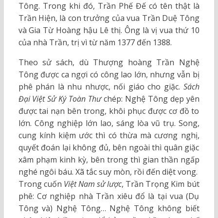
Tông. Trong khi đó, Trần Phế Đế có tên thật là
Trần Hiện, là con trưởng của vua Trần Duệ Tông
và Gia Từ Hoàng hậu Lê thị. Ông là vị vua thứ 10
của nhà Trần, trị vì từ năm 1377 đến 1388.
Theo sử sách, dù Thượng hoàng Trần Nghệ
Tông được ca ngợi có công lao lớn, nhưng vẫn bị
phê phán là nhu nhược, nối giáo cho giặc.
Sách
Đại Việt Sử Ký Toàn Thư
chép: Nghệ Tông dẹp yên
được tai nạn bên trong, khôi phục được cơ đồ to
lớn. Công nghiệp lớn lao, sáng lòa vũ trụ. Song,
cung kính kiệm ước thì có thừa mà cương nghị,
quyết đoán lại không đủ, bên ngoài thì quân giặc
xâm phạm kinh kỳ, bên trong thì gian thần ngấp
nghé ngôi báu. Xã tắc suy mòn, rồi đến diệt vong.
Trong cuốn
Việt Nam sử lược
, Trần Trọng Kim bút
phê: Cơ nghiệp nhà Trần xiêu đổ là tại vua (Dụ
Tông và) Nghệ Tông… Nghệ Tông không biết